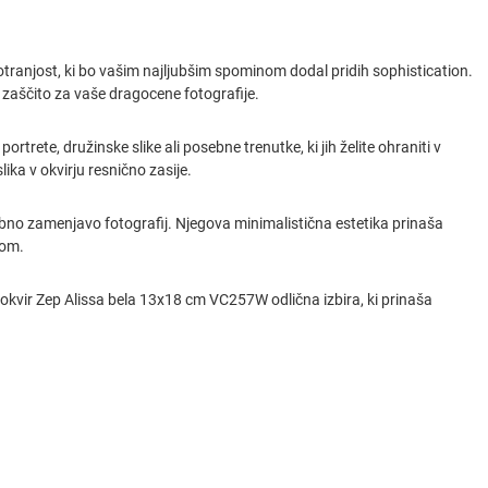
ranjost, ki bo vašim najljubšim spominom dodal pridih sophistication.
 zaščito za vaše dragocene fotografije.
rtrete, družinske slike ali posebne trenutke, ki jih želite ohraniti v
ka v okvirju resnično zasije.
bno zamenjavo fotografij. Njegova minimalistična estetika prinaša
vom.
oto okvir Zep Alissa bela 13x18 cm VC257W odlična izbira, ki prinaša