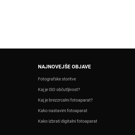
NAJNOVEJŠE OBJAVE
Fotografske storitve
Kaj je ISO občutljivost?
Kaj je brezzrcalni fotoaparat?
Kako nastavim fotoaparat
Kako izbrati digitalni fotoaparat