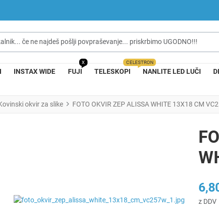
nik... če ne najdeš pošlji povpraševanje... priskrbimo UGODNO!!!
X
CELESTRON
I
INSTAX WIDE
FUJI
TELESKOPI
NANLITE LED LUČI
D
Kovinski okvir za slike
FOTO OKVIR ZEP ALISSA WHITE 13X18 CM VC
FO
WH
6,8
z DDV