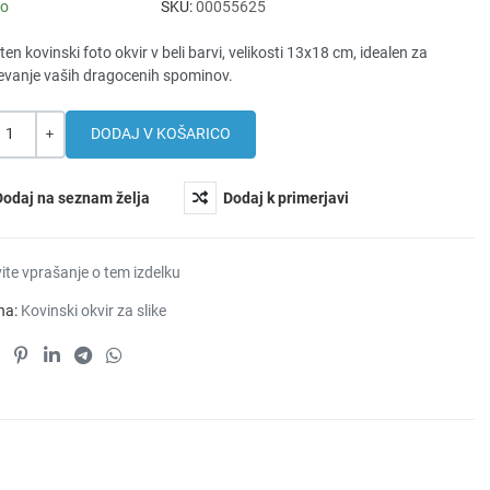
jo
SKU:
00055625
en kovinski foto okvir v beli barvi, velikosti 13x18 cm, idealen za
evanje vaših dragocenih spominov.
a
+
Dodaj na seznam želja
Dodaj k primerjavi
ite vprašanje o tem izdelku
na:
Kovinski okvir za slike