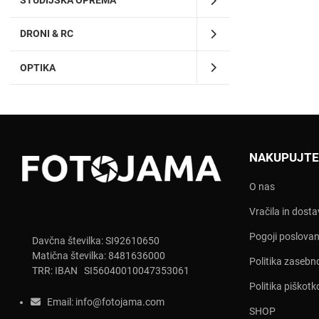
STUDIJSKA OPREMA
DRONI & RC
OPTIKA
NAKUPUJTE
O nas
Vračila in dost
Pogoji poslovan
Davčna številka: SI92610650
Matična številka: 8481636000
Politika zasebn
TRR: IBAN SI56040010047353061
Politika piškotk
Email:
info@fotojama.com
SHOP