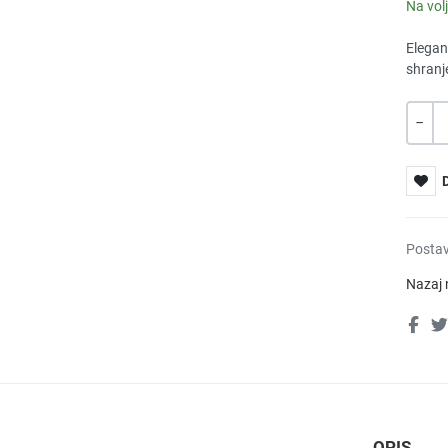
Na vol
Elegant
shranj
Količin
-
XT
Postav
Nazaj 
OPIS