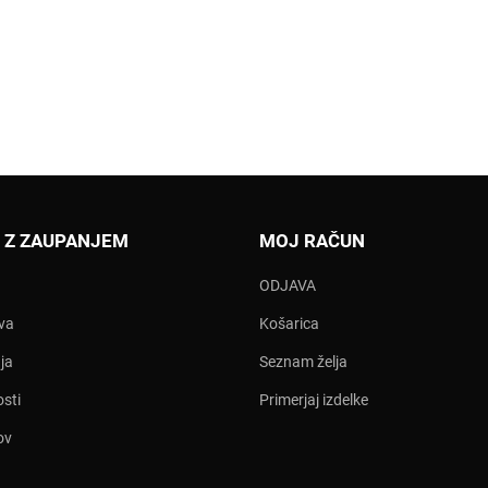
 Z ZAUPANJEM
MOJ RAČUN
ODJAVA
ava
Košarica
ja
Seznam želja
osti
Primerjaj izdelke
ov