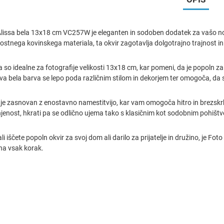
Alissa bela 13x18 cm VC257W je eleganten in sodoben dodatek za vašo not
ostnega kovinskega materiala, ta okvir zagotavlja dolgotrajno trajnost in
a so idealne za fotografije velikosti 13x18 cm, kar pomeni, da je popoln za po
 bela barva se lepo poda različnim stilom in dekorjem ter omogoča, da sli
r je zasnovan z enostavno namestitvijo, kar vam omogoča hitro in brezskr
injenost, hkrati pa se odlično ujema tako s klasičnim kot sodobnim pohišt
ali iščete popoln okvir za svoj dom ali darilo za prijatelje in družino, je F
 na vsak korak.