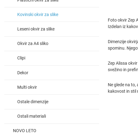
Kovinski okvir za slike
Foto okvir Zep 
Izdelan iz kakov
Leseni okvir za slike
Dimenzije okvirj
Okvir za A4 sliko
spominu. Njegova
Clipi
Zep Alissa okvi
svežino in pref
Dekor
Ne glede na to, 
Multi okvir
kakovost in stil
Ostale dimenzije
Ostali materiali
NOVO LETO