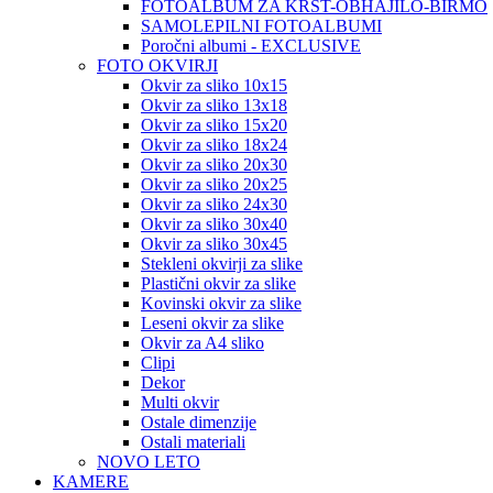
FOTOALBUM ZA KRST-OBHAJILO-BIRMO
SAMOLEPILNI FOTOALBUMI
Poročni albumi - EXCLUSIVE
FOTO OKVIRJI
Okvir za sliko 10x15
Okvir za sliko 13x18
Okvir za sliko 15x20
Okvir za sliko 18x24
Okvir za sliko 20x30
Okvir za sliko 20x25
Okvir za sliko 24x30
Okvir za sliko 30x40
Okvir za sliko 30x45
Stekleni okvirji za slike
Plastični okvir za slike
Kovinski okvir za slike
Leseni okvir za slike
Okvir za A4 sliko
Clipi
Dekor
Multi okvir
Ostale dimenzije
Ostali materiali
NOVO LETO
KAMERE