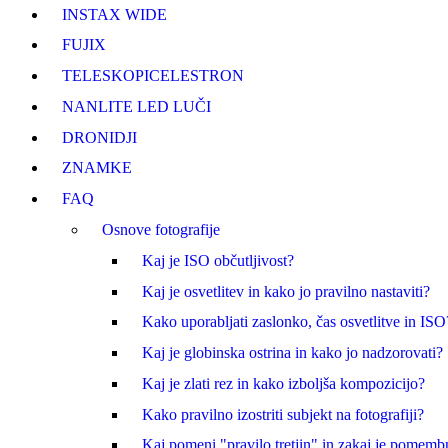
INSTAX WIDE
FUJI
X
TELESKOPI
CELESTRON
NANLITE LED LUČI
DRONI
DJI
ZNAMKE
FAQ
Osnove fotografije
Kaj je ISO občutljivost?
Kaj je osvetlitev in kako jo pravilno nastaviti?
Kako uporabljati zaslonko, čas osvetlitve in ISO
Kaj je globinska ostrina in kako jo nadzorovati?
Kaj je zlati rez in kako izboljša kompozicijo?
Kako pravilno izostriti subjekt na fotografiji?
Kaj pomeni "pravilo tretjin" in zakaj je pomem