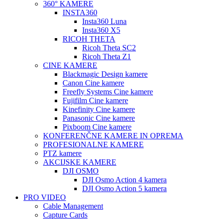
360° KAMERE
INSTA360
Insta360 Luna
Insta360 X5
RICOH THETA
Ricoh Theta SC2
Ricoh Theta Z1
CINE KAMERE
Blackmagic Design kamere
Canon Cine kamere
Freefly Systems Cine kamere
Fujifilm Cine kamere
Kinefinity Cine kamere
Panasonic Cine kamere
Pixboom Cine kamere
KONFERENČNE KAMERE IN OPREMA
PROFESIONALNE KAMERE
PTZ kamere
AKCIJSKE KAMERE
DJI OSMO
DJI Osmo Action 4 kamera
DJI Osmo Action 5 kamera
PRO VIDEO
Cable Management
Capture Cards