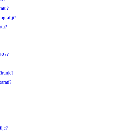
ratu?
ografiji?
atu?
JPEG?
firanje?
arati?
fije?