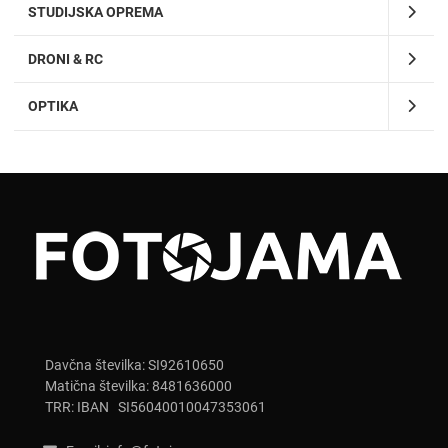
STUDIJSKA OPREMA
DRONI & RC
OPTIKA
Davčna številka: SI92610650
Matična številka: 8481636000
TRR: IBAN SI56040010047353061