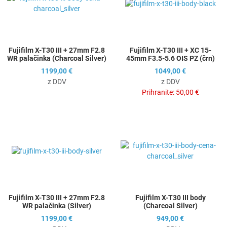
Hitri ogled
H
Fujifilm X-T30 III + 27mm F2.8
Fujifilm X-T30 III + XC 15-
WR palačinka (Charcoal Silver)
45mm F3.5-5.6 OIS PZ (črn)
1199,00 €
1049,00 €
z DDV
z DDV
Prihranite:
50,00 €
Dodaj na seznam želja
D
Dodaj k primerjavi
D
Hitri ogled
H
Fujifilm X-T30 III + 27mm F2.8
Fujifilm X-T30 III body
WR palačinka (Silver)
(Charcoal Silver)
1199,00 €
949,00 €