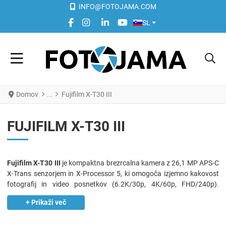
INFO@FOTOJAMA.COM
IZBERITE VAŠ JEZIK
FACEBOOK SOCIAL LINK
INSTAGRAM SOCIAL LINK
LINKEDIN SOCIAL LINK
YOUTUBE SOCIAL LINK
SL
Domov
Fujifilm X-T30 III
FUJIFILM X-T30 III
Fujifilm X-T30 III
je kompaktna brezrcalna kamera z 26,1 MP APS-C
X-Trans senzorjem in X-Processor 5, ki omogoča izjemno kakovost
fotografij in video posnetkov (6.2K/30p, 4K/60p, FHD/240p).
Napreden hibridni AF, Film Simulation in intuitivni kontrolni elementi
zagotavljajo profesionalne rezultate tako za fotografe kot video
ustvarjalce. Idealna izbira za portrete, ustvarjanje vsebin in