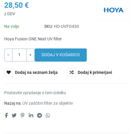
28,50 €
z DDV
Na voljo
SKU:
HO-UVFO43II
Hoya Fusion ONE Next UV filter
Količina
-
+
Dodaj na seznam želja
Dodaj k primerjavi
Postavite vprašanje o tem izdelku
Nazaj na:
UV zaščitni filter za objektiv