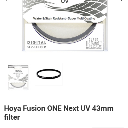
PREV
N
Hoya Fusion ONE Next UV 43mm
filter