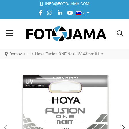
INFO@FOTOJAMA.COM
IZBERITE VAŠ JEZIK
FACEBOOK SOCIAL LINK
INSTAGRAM SOCIAL LINK
LINKEDIN SOCIAL LINK
YOUTUBE SOCIAL LINK
SL
Domov
Hoya Fusion ONE Next UV 43mm filter