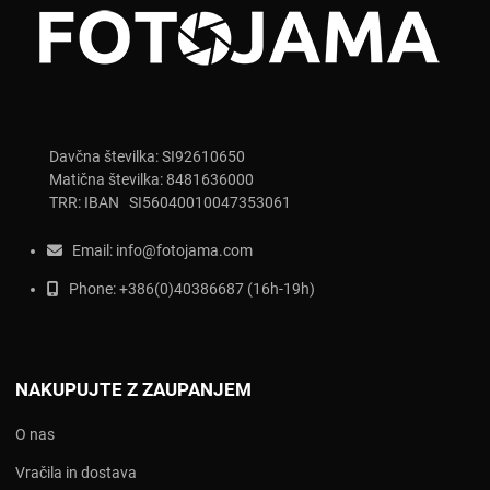
Davčna številka: SI92610650
Matična številka: 8481636000
TRR: IBAN SI56040010047353061
Email:
info@fotojama.com
Phone:
+386(0)403866
87 (16h-19h)
NAKUPUJTE Z ZAUPANJEM
O nas
Vračila in dostava