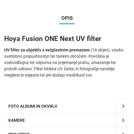
OPIS
Hoya Fusion ONE Next UV filter
UV filter za objektiv z večplastnim premazom
(18 slojev), visoko
svetlobno prepustnostjo ter tankim obročem. Površina je
vodoodbojna ter odporna na prijemanje prahu, umazanije ter
prstnih odtisov. Filter blokira UV žarke, ki fotografije naredijo
meglene in nejasne ter jim dodajo modrikast ton.
FOTO ALBUMI IN OKVIRJI
KAMERE