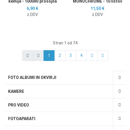
kemije - 1000ml prosojna
MONOCHROME - 10 listov
6,90 €
11,50 €
z DDV
z DDV
Stran 1 od 74
1
2
3
4
FOTO ALBUMI IN OKVIRJI
KAMERE
PRO VIDEO
FOTOAPARATI