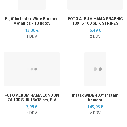
Hitri ogled
H
Fujifilm Instax Wide Brushed
FOTO ALBUM HAMA GRAPHIC
Metallics - 10 listov
10X15 100 SLIK STRIPES
13,00 €
6,49 €
z DDV
z DDV
Dodaj na seznam želja
D
Dodaj k primerjavi
D
Hitri ogled
H
FOTO ALBUM HAMA LONDON
instax WIDE 400™ instant
ZA 100 SLIK 13x18 cm, SIV
kamera
7,99 €
149,95 €
z DDV
z DDV