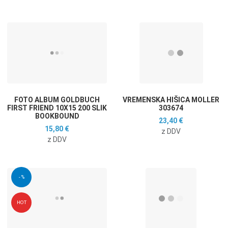
Dodaj na seznam želja
D
Dodaj k primerjavi
D
Hitri ogled
H
FOTO ALBUM GOLDBUCH
VREMENSKA HIŠICA MOLLER
FIRST FRIEND 10X15 200 SLIK
303674
BOOKBOUND
23,40 €
15,80 €
z DDV
z DDV
Dodaj na seznam želja
D
- %
Dodaj k primerjavi
D
HOT
Hitri ogled
H