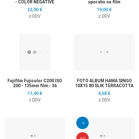
- COLOR NEGATIVE
uporabo na film
22,90 €
19,00 €
z DDV
z DDV
Dodaj na seznam želja
D
Dodaj k primerjavi
D
Hitri ogled
H
Fujifilm Fujicolor C200 ISO
FOTO ALBUM HAMA SINGO
200 - 135mm film - 36
10X15 80 SLIK TERRACOTTA
11,40 €
4,68 €
z DDV
z DDV
Dodaj na seznam želja
D
- %
Dodaj k primerjavi
D
HOT