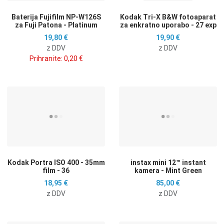
Baterija Fujifilm NP-W126S
Kodak Tri-X B&W fotoaparat
za Fuji Patona - Platinum
za enkratno uporabo - 27 exp
19,80 €
19,90 €
z DDV
z DDV
Prihranite:
0,20 €
Dodaj na seznam želja
D
Dodaj k primerjavi
D
Hitri ogled
H
Kodak Portra ISO 400 - 35mm
instax mini 12™ instant
film - 36
kamera - Mint Green
18,95 €
85,00 €
z DDV
z DDV