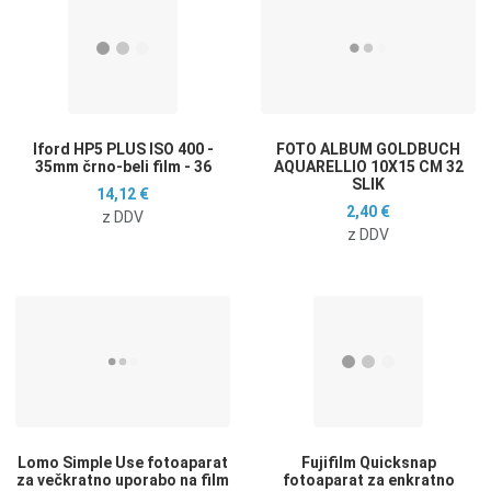
Dodaj k primerjavi
D
Hitri ogled
H
lford HP5 PLUS ISO 400 -
FOTO ALBUM GOLDBUCH
35mm črno-beli film - 36
AQUARELLIO 10X15 CM 32
SLIK
14,12 €
2,40 €
z DDV
z DDV
Dodaj na seznam želja
D
Dodaj k primerjavi
D
Hitri ogled
H
Lomo Simple Use fotoaparat
Fujifilm Quicksnap
za večkratno uporabo na film
fotoaparat za enkratno