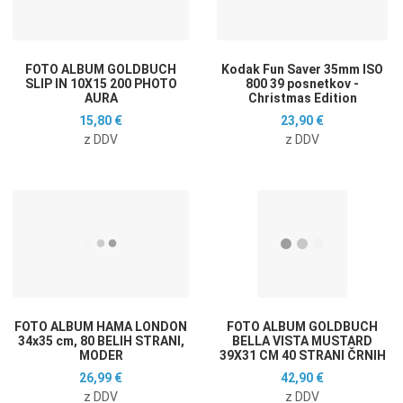
Hitri ogled
H
FOTO ALBUM GOLDBUCH
Kodak Fun Saver 35mm ISO
SLIP IN 10X15 200 PHOTO
800 39 posnetkov -
AURA
Christmas Edition
15,80 €
23,90 €
z DDV
z DDV
Dodaj na seznam želja
D
Dodaj k primerjavi
D
Hitri ogled
H
FOTO ALBUM HAMA LONDON
FOTO ALBUM GOLDBUCH
34x35 cm, 80 BELIH STRANI,
BELLA VISTA MUSTARD
MODER
39X31 CM 40 STRANI ČRNIH
26,99 €
42,90 €
z DDV
z DDV