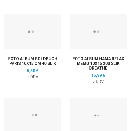
Dodaj na seznam želja
D
Dodaj k primerjavi
D
Hitri ogled
H
FOTO ALBUM GOLDBUCH
FOTO ALBUM HAMA RELAX
PARIS 10X15 CM 40 SLIK
MEMO 10X15 200 SLIK
BREATHE
5,50 €
15,99 €
z DDV
z DDV
Dodaj na seznam želja
D
Dodaj k primerjavi
D
Hitri ogled
H