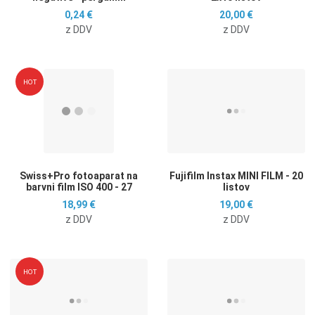
0,24 €
20,00 €
z DDV
z DDV
Dodaj na seznam želja
D
HOT
Dodaj k primerjavi
D
Hitri ogled
H
Swiss+Pro fotoaparat na
Fujifilm Instax MINI FILM - 20
barvni film ISO 400 - 27
listov
18,99 €
19,00 €
z DDV
z DDV
Dodaj na seznam želja
D
HOT
Dodaj k primerjavi
D