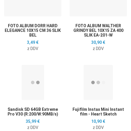
Hitri ogled
H
FOTO ALBUM DORR HARD
FOTO ALBUM WALTHER
ELEGANCE 10X15 CM 36 SLIK
GRINDY BEL 10X15 ZA 400
BEL
SLIK EA-201-W
3,49 €
30,90 €
z DDV
z DDV
Dodaj na seznam želja
D
Dodaj k primerjavi
D
Hitri ogled
H
Sandisk SD 64GB Extreme
Fujifilm Instax Mini Instant
Pro V30 (R:200/W:90MB/s)
film - Heart Sketch
35,99 €
10,90 €
z DDV
z DDV