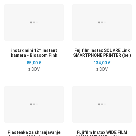
Dodaj na seznam želja
D
Dodaj k primerjavi
D
Hitri ogled
H
instax mini 12™ instant
Fujifilm Instax SQUARE Link
kamera - Blossom Pink
SMARTPHONE PRINTER (bel)
85,00 €
134,00 €
z DDV
z DDV
Dodaj na seznam želja
D
Dodaj k primerjavi
D
Hitri ogled
H
Plastenka za shranjavanje
Fujifilm Instax WIDE FILM