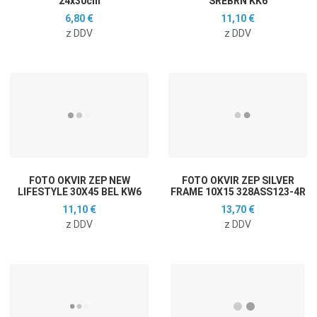
24x30cm
SREBRN KK6
6,80 €
11,10 €
z DDV
z DDV
Dodaj na seznam želja
D
Dodaj k primerjavi
D
Hitri ogled
H
FOTO OKVIR ZEP NEW
FOTO OKVIR ZEP SILVER
LIFESTYLE 30X45 BEL KW6
FRAME 10X15 328ASS123-4R
11,10 €
13,70 €
z DDV
z DDV
Dodaj na seznam želja
D
Dodaj k primerjavi
D