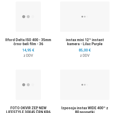
Dodaj na seznam želja
D
Dodaj k primerjavi
D
Hitri ogled
H
Ilford Delta ISO 400 - 35mm
instax mini 12™ instant
črno-beli film - 36
kamera - Lilac Purple
14,95 €
85,00 €
z DDV
z DDV
Dodaj na seznam želja
D
Dodaj k primerjavi
D
Hitri ogled
H
FOTO OKVIR ZEP NEW
Izposoja instax WIDE 400™ z
LIFESTYLE 30X45 ČRN KB6
80 posnetki