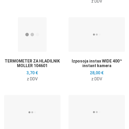
z DDV
Dodaj na seznam želja
D
Dodaj k primerjavi
D
Hitri ogled
H
TERMOMETER ZA HLADILNIK
Izposoja instax WIDE 400™
MOLLER 104601
instant kamera
3,70 €
28,00 €
z DDV
z DDV
Dodaj na seznam želja
D
Dodaj k primerjavi
D
Hitri ogled
H