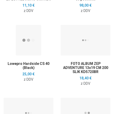
11,10 €
98,00 €
z DDV
z DDV
Dodaj na seznam želja
D
Dodaj k primerjavi
D
Hitri ogled
H
Lowepro Hardside CS 40
FOTO ALBUM ZEP
(Black)
ADVENTURE 13x19 CM 200
SLIK KD5720BR
25,00 €
18,40 €
z DDV
z DDV
Dodaj na seznam želja
D
Dodaj k primerjavi
D