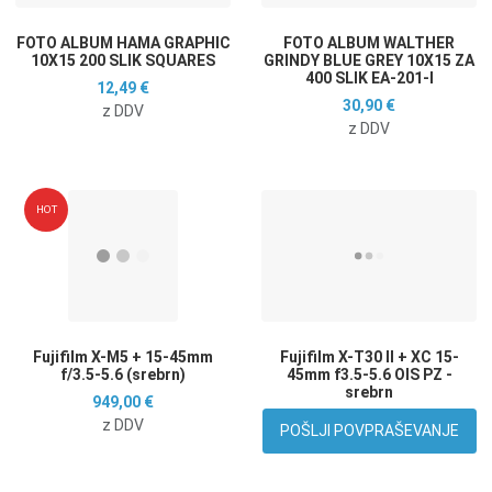
FOTO ALBUM HAMA GRAPHIC
FOTO ALBUM WALTHER
10X15 200 SLIK SQUARES
GRINDY BLUE GREY 10X15 ZA
400 SLIK EA-201-l
12,49 €
30,90 €
z DDV
z DDV
Dodaj na seznam želja
D
HOT
Dodaj k primerjavi
D
Hitri ogled
H
Fujifilm X-M5 + 15-45mm
Fujifilm X-T30 II + XC 15-
f/3.5-5.6 (srebrn)
45mm f3.5-5.6 OIS PZ -
srebrn
949,00 €
z DDV
POŠLJI POVPRAŠEVANJE