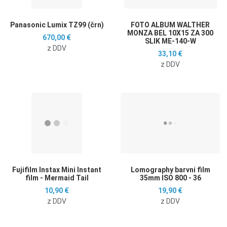
Panasonic Lumix TZ99 (črn)
FOTO ALBUM WALTHER
MONZA BEL 10X15 ZA 300
670,00 €
SLIK ME-140-W
z DDV
33,10 €
z DDV
Dodaj na seznam želja
D
Dodaj k primerjavi
D
Hitri ogled
H
Fujifilm Instax Mini Instant
Lomography barvni film
film - Mermaid Tail
35mm ISO 800 - 36
10,90 €
19,90 €
z DDV
z DDV