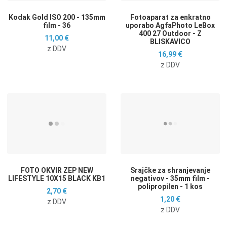
Kodak Gold ISO 200 - 135mm
Fotoaparat za enkratno
film - 36
uporabo AgfaPhoto LeBox
400 27 Outdoor - Z
11,00 €
BLISKAVICO
z DDV
16,99 €
z DDV
Dodaj na seznam želja
D
Dodaj k primerjavi
D
Hitri ogled
H
FOTO OKVIR ZEP NEW
Srajčke za shranjevanje
LIFESTYLE 10X15 BLACK KB1
negativov - 35mm film -
polipropilen - 1 kos
2,70 €
1,20 €
z DDV
z DDV