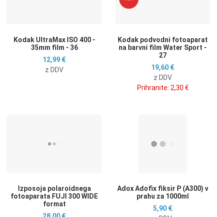
Hitri ogled
H
Kodak UltraMax ISO 400 -
Kodak podvodni fotoaparat
35mm film - 36
na barvni film Water Sport -
27
12,99 €
19,60 €
z DDV
z DDV
Prihranite:
2,30 €
Dodaj na seznam želja
D
Dodaj k primerjavi
D
Hitri ogled
H
Izposoja polaroidnega
Adox Adofix fiksir P (A300) v
fotoaparata FUJI 300 WIDE
prahu za 1000ml
format
5,90 €
28,00 €