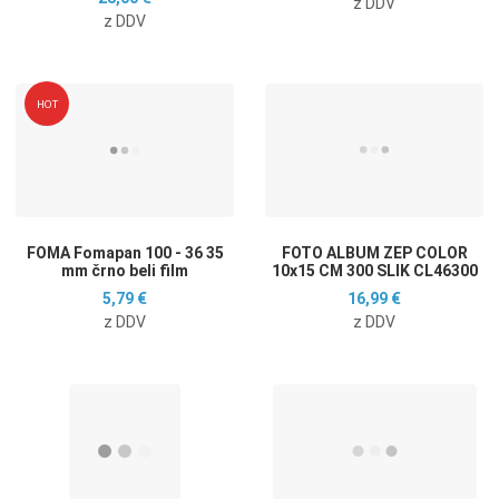
z DDV
z DDV
Dodaj na seznam želja
D
HOT
Dodaj k primerjavi
D
Hitri ogled
H
FOMA Fomapan 100 - 36 35
FOTO ALBUM ZEP COLOR
mm črno beli film
10x15 CM 300 SLIK CL46300
5,79 €
16,99 €
z DDV
z DDV
Dodaj na seznam želja
D
Dodaj k primerjavi
D
Hitri ogled
H