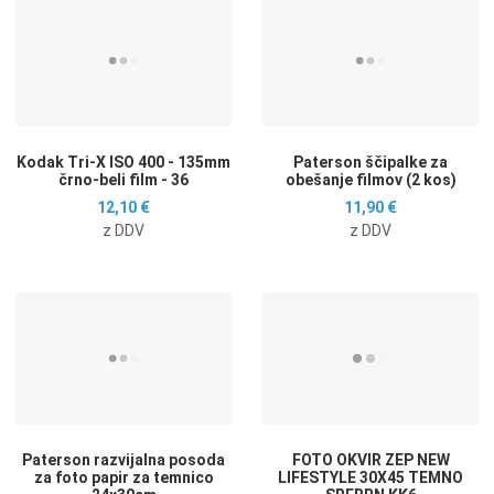
Dodaj na seznam želja
D
Dodaj k primerjavi
D
Hitri ogled
H
Kodak Tri-X ISO 400 - 135mm
Paterson ščipalke za
črno-beli film - 36
obešanje filmov (2 kos)
12,10 €
11,90 €
z DDV
z DDV
Dodaj na seznam želja
D
Dodaj k primerjavi
D
Hitri ogled
H
Paterson razvijalna posoda
FOTO OKVIR ZEP NEW
za foto papir za temnico
LIFESTYLE 30X45 TEMNO