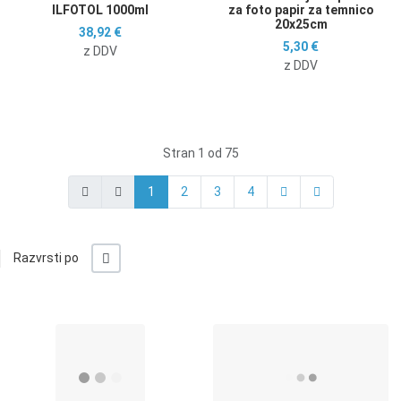
ILFOTOL 1000ml
za foto papir za temnico
20x25cm
38,92 €
5,30 €
z DDV
z DDV
Stran 1 od 75
1
2
3
4
-/+
Razvrsti po
Dodaj na seznam želja
D
Dodaj k primerjavi
D