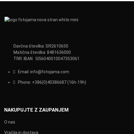
Davčna številka: SI92610650
Matična številka: 8481636000
TRR: IBAN SI56040010047353061
Email:
info@fotojama.com
Phone:
+386(0)403866
87 (16h-19h)
NAKUPUJTE Z ZAUPANJEM
O nas
Vračila in dostava