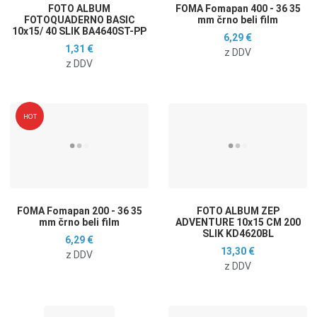
FOTO ALBUM
FOMA Fomapan 400 - 36 35
FOTOQUADERNO BASIC
mm črno beli film
10x15/ 40 SLIK BA4640ST-PP
6,29 €
1,31 €
z DDV
z DDV
Dodaj na seznam želja
D
HOT
Dodaj k primerjavi
D
Hitri ogled
H
FOMA Fomapan 200 - 36 35
FOTO ALBUM ZEP
mm črno beli film
ADVENTURE 10x15 CM 200
SLIK KD4620BL
6,29 €
13,30 €
z DDV
z DDV
Dodaj na seznam želja
D