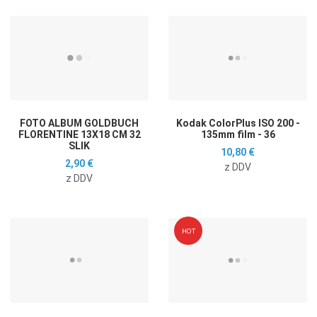
Dodaj na seznam želja
D
Dodaj k primerjavi
D
Hitri ogled
H
FOTO ALBUM GOLDBUCH
Kodak ColorPlus ISO 200 -
FLORENTINE 13X18 CM 32
135mm film - 36
SLIK
10,80 €
2,90 €
z DDV
z DDV
Dodaj na seznam želja
D
HOT
Dodaj k primerjavi
D
Hitri ogled
H