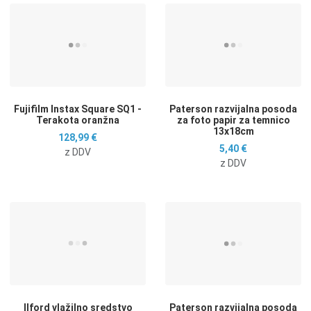
Dodaj na seznam želja
D
Dodaj k primerjavi
D
Hitri ogled
H
Fujifilm Instax Square SQ1 -
Paterson razvijalna posoda
Terakota oranžna
za foto papir za temnico
13x18cm
128,99 €
5,40 €
z DDV
z DDV
Dodaj na seznam želja
D
Dodaj k primerjavi
D
Hitri ogled
H
Ilford vlažilno sredstvo
Paterson razvijalna posoda