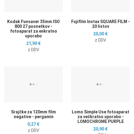
Hitri ogled
H
Kodak Funsaver 35mm ISO
Fujifilm Instax SQUARE FILM -
800 27 posnetkov -
20 listov
fotoaparat za enkratno
20,00 €
uporabo
z DDV
21,90 €
z DDV
Dodaj na seznam želja
D
Dodaj k primerjavi
D
Hitri ogled
H
Srajčke za 120mm film
Lomo Simple Use fotoaparat
negative - pergamin
za večkratno uporabo -
LOMOCHROME PURPLE
0,27 €
20,90 €
z DDV