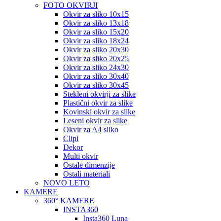
FOTO OKVIRJI
Okvir za sliko 10x15
Okvir za sliko 13x18
Okvir za sliko 15x20
Okvir za sliko 18x24
Okvir za sliko 20x30
Okvir za sliko 20x25
Okvir za sliko 24x30
Okvir za sliko 30x40
Okvir za sliko 30x45
Stekleni okvirji za slike
Plastični okvir za slike
Kovinski okvir za slike
Leseni okvir za slike
Okvir za A4 sliko
Clipi
Dekor
Multi okvir
Ostale dimenzije
Ostali materiali
NOVO LETO
KAMERE
360° KAMERE
INSTA360
Insta360 Luna