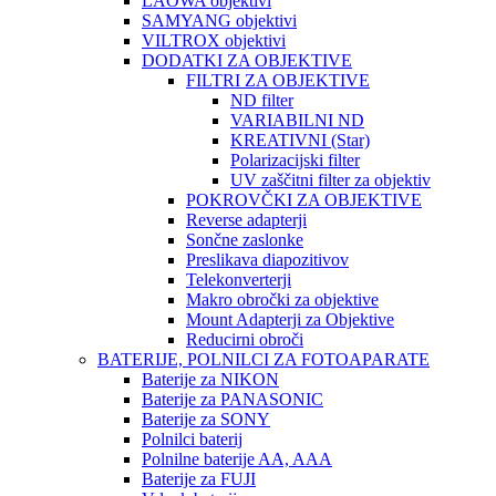
LAOWA objektivi
SAMYANG objektivi
VILTROX objektivi
DODATKI ZA OBJEKTIVE
FILTRI ZA OBJEKTIVE
ND filter
VARIABILNI ND
KREATIVNI (Star)
Polarizacijski filter
UV zaščitni filter za objektiv
POKROVČKI ZA OBJEKTIVE
Reverse adapterji
Sončne zaslonke
Preslikava diapozitivov
Telekonverterji
Makro obročki za objektive
Mount Adapterji za Objektive
Reducirni obroči
BATERIJE, POLNILCI ZA FOTOAPARATE
Baterije za NIKON
Baterije za PANASONIC
Baterije za SONY
Polnilci baterij
Polnilne baterije AA, AAA
Baterije za FUJI