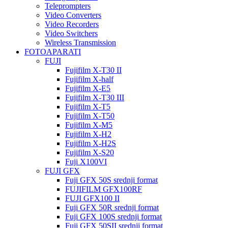
Teleprompters
Video Converters
Video Recorders
Video Switchers
Wireless Transmission
FOTOAPARATI
FUJI
Fujifilm X-T30 II
Fujifilm X-half
Fujifilm X-E5
Fujifilm X-T30 III
Fujifilm X-T5
Fujifilm X-T50
Fujifilm X-M5
Fujifilm X-H2
Fujifilm X-H2S
Fujifilm X-S20
Fuji X100VI
FUJI GFX
Fuji GFX 50S srednji format
FUJIFILM GFX100RF
FUJI GFX100 II
Fuji GFX 50R srednji format
Fuji GFX 100S srednji format
Fuji GFX 50SII srednji format