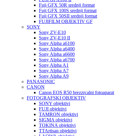
Fuji GFX 50R srednji format
Fuji GFX 100S srednji format
Fuji GFX 50SII srednji format
FUJIFILM OBJEKTIV GF
SONY
Sony ZV-E10
Sony ZV-E10 II
Sony Alpha a6100
Sony Alpha a6400
Sony Alpha a6600
Sony Alpha a6700
Sony Alpha A1
Sony Alpha A7
Sony Alpha A9
PANASONIC
CANON
Canon EOS R50 brezzrcalni fotoaparat
FOTOGRAFSKI OBJEKTIV
SONY objektivi
FUJI objektivi
TAMRON objektivi
SIGMA objektivi
TOKINA objektivi
TTArtisan objektivi