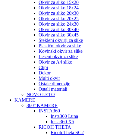
Okvir za sliko 15x20
Okvir za sliko 18x24
Okvir za sliko 20x30
Okvir za sliko 20x25
Okvir za sliko 24x30
Okvir za sliko 30x40
Okvir za sliko 30x45
Stekleni okvirji za slike
Plastični okvir za slike
Kovinski okvir za slike
Leseni okvir za slike
Okvir za A4 sliko
Clipi
Dekor
Multi okvir
Ostale dimenzije
Ostali materiali
NOVO LETO
KAMERE
360° KAMERE
INSTA360
Insta360 Luna
Insta360 X5
RICOH THETA
Ricoh Theta SC2