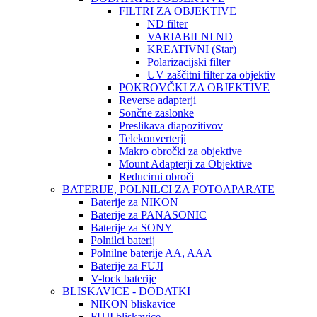
FILTRI ZA OBJEKTIVE
ND filter
VARIABILNI ND
KREATIVNI (Star)
Polarizacijski filter
UV zaščitni filter za objektiv
POKROVČKI ZA OBJEKTIVE
Reverse adapterji
Sončne zaslonke
Preslikava diapozitivov
Telekonverterji
Makro obročki za objektive
Mount Adapterji za Objektive
Reducirni obroči
BATERIJE, POLNILCI ZA FOTOAPARATE
Baterije za NIKON
Baterije za PANASONIC
Baterije za SONY
Polnilci baterij
Polnilne baterije AA, AAA
Baterije za FUJI
V-lock baterije
BLISKAVICE - DODATKI
NIKON bliskavice
FUJI bliskavice