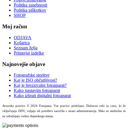
Politika zasebnosti
Politika piškotkov
SHOP
Moj račun
ODJAVA
Košarica
Seznam želja
Primerjaj izdelke
Najnovejše objave
Fotografske storitve
Kaj je ISO občutljivost?
Kaj je brezzrcalni fotoaparat?
Kako nastavim fotoaparat
Kako izbrati digitalni fotoaparat
Avtorske pravice © 2024 Fotojama. Vse pravice pridržane. Dobavni roki in cene, ki že
vključujejo DDV, veljajo ob potrditvi naročila s strani administratorja. Slike so simbolne in
ne odražajajo vedno dejanskega stanja.