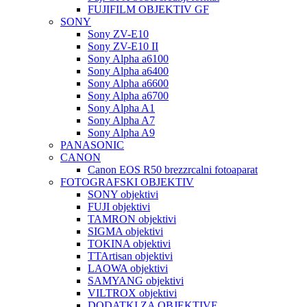
FUJIFILM OBJEKTIV GF
SONY
Sony ZV-E10
Sony ZV-E10 II
Sony Alpha a6100
Sony Alpha a6400
Sony Alpha a6600
Sony Alpha a6700
Sony Alpha A1
Sony Alpha A7
Sony Alpha A9
PANASONIC
CANON
Canon EOS R50 brezzrcalni fotoaparat
FOTOGRAFSKI OBJEKTIV
SONY objektivi
FUJI objektivi
TAMRON objektivi
SIGMA objektivi
TOKINA objektivi
TTArtisan objektivi
LAOWA objektivi
SAMYANG objektivi
VILTROX objektivi
DODATKI ZA OBJEKTIVE