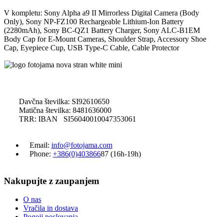
V kompletu: Sony Alpha a9 II Mirrorless Digital Camera (Body
Only), Sony NP-FZ100 Rechargeable Lithium-Ion Battery
(2280mAh), Sony BC-QZ1 Battery Charger, Sony ALC-B1EM
Body Cap for E-Mount Cameras, Shoulder Strap, Accessory Shoe
Cap, Eyepiece Cup, USB Type-C Cable, Cable Protector
Davčna številka: SI92610650
Matična številka: 8481636000
TRR: IBAN SI56040010047353061
Email:
info@fotojama.com
Phone:
+386(0)403866
87 (16h-19h)
Nakupujte z zaupanjem
O nas
Vračila in dostava
Pogoji poslovanja