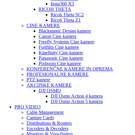
Insta360 X5
RICOH THETA
Ricoh Theta SC2
Ricoh Theta Z1
CINE KAMERE
Blackmagic Design kamere
Canon Cine kamere
Freefly Systems Cine kamere
Fujifilm Cine kamere
Kinefinity Cine kamere
Panasonic Cine kamere
Pixboom Cine kamere
KONFERENČNE KAMERE IN OPREMA
PROFESIONALNE KAMERE
PTZ kamere
AKCIJSKE KAMERE
DJI OSMO
DJI Osmo Action 4 kamera
DJI Osmo Action 5 kamera
PRO VIDEO
Cable Management
Capture Cards
Distributions & Routers
Encoders & Decoders
Monitors & Viewfinders