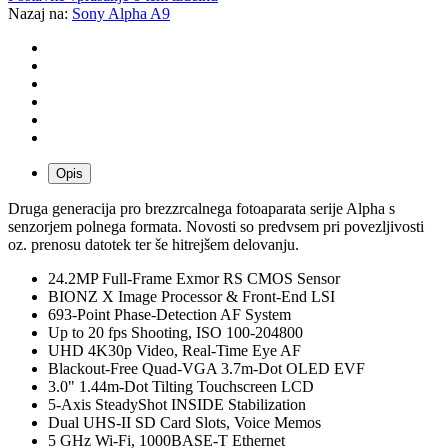
Nazaj na:
Sony Alpha A9
Opis
Druga generacija pro brezzrcalnega fotoaparata serije Alpha s
senzorjem polnega formata. Novosti so predvsem pri povezljivosti
oz. prenosu datotek ter še hitrejšem delovanju.
24.2MP Full-Frame Exmor RS CMOS Sensor
BIONZ X Image Processor & Front-End LSI
693-Point Phase-Detection AF System
Up to 20 fps Shooting, ISO 100-204800
UHD 4K30p Video, Real-Time Eye AF
Blackout-Free Quad-VGA 3.7m-Dot OLED EVF
3.0" 1.44m-Dot Tilting Touchscreen LCD
5-Axis SteadyShot INSIDE Stabilization
Dual UHS-II SD Card Slots, Voice Memos
5 GHz Wi-Fi, 1000BASE-T Ethernet