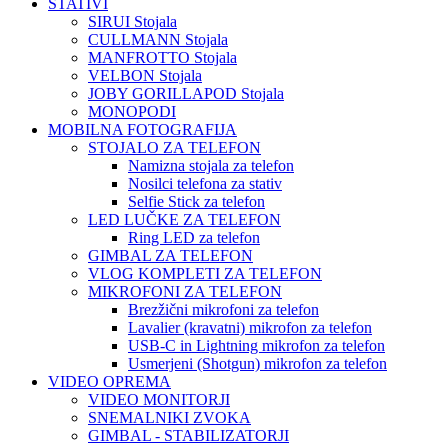
STATIVI
SIRUI Stojala
CULLMANN Stojala
MANFROTTO Stojala
VELBON Stojala
JOBY GORILLAPOD Stojala
MONOPODI
MOBILNA FOTOGRAFIJA
STOJALO ZA TELEFON
Namizna stojala za telefon
Nosilci telefona za stativ
Selfie Stick za telefon
LED LUČKE ZA TELEFON
Ring LED za telefon
GIMBAL ZA TELEFON
VLOG KOMPLETI ZA TELEFON
MIKROFONI ZA TELEFON
Brezžični mikrofoni za telefon
Lavalier (kravatni) mikrofon za telefon
USB-C in Lightning mikrofon za telefon
Usmerjeni (Shotgun) mikrofon za telefon
VIDEO OPREMA
VIDEO MONITORJI
SNEMALNIKI ZVOKA
GIMBAL - STABILIZATORJI