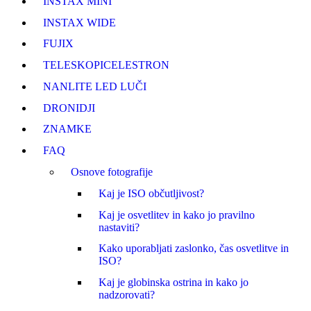
INSTAX MINI
INSTAX WIDE
FUJI
X
TELESKOPI
CELESTRON
NANLITE LED LUČI
DRONI
DJI
ZNAMKE
FAQ
Osnove fotografije
Kaj je ISO občutljivost?
Kaj je osvetlitev in kako jo pravilno
nastaviti?
Kako uporabljati zaslonko, čas osvetlitve in
ISO?
Kaj je globinska ostrina in kako jo
nadzorovati?