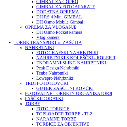
GIMBAL ZA GOPRO
GIMBAL ZA FOTOAPARATE
DODATNA OPREMA
DJI RS 4 Mini GIMBAL
DJI Osmo Mobile Gimbal
OPREMA ZA VLOGANJE
DJI Osmo Pocket kamera
Vlog kamera
TORBE TRANSPORT in ZAŠČITA
NAHRBTNIKI
FOTOGRAFSKI NAHRBTNIKI
NAHRBTNIKI S KOLEŠČKI - ROLERJI
ENORAMNI SLING NAHRBTNIKI
Peak Design Nahrbtniki
Tenba Nahrbtniki
Lowepro Nahrbtniki
TRDI FOTO KOVČKI
GUTEK ZAŠČITNI KOVČKI
POTOVALNE TORBE IN ORGANIZATORJI
PAŠČKI DODATKI
TORBE
FOTO TORBICE
TOPLOADER TORBE - TLZ
NARAMNE TORBE
TORBICE ZA OBJEKTIVE