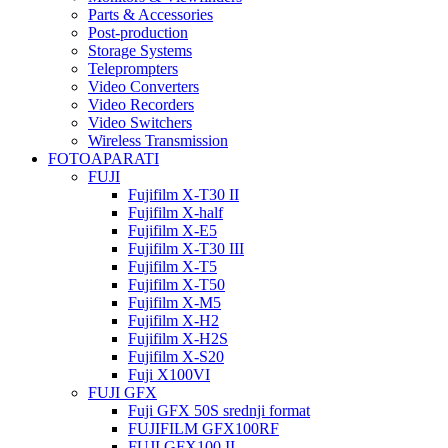
Parts & Accessories
Post-production
Storage Systems
Teleprompters
Video Converters
Video Recorders
Video Switchers
Wireless Transmission
FOTOAPARATI
FUJI
Fujifilm X-T30 II
Fujifilm X-half
Fujifilm X-E5
Fujifilm X-T30 III
Fujifilm X-T5
Fujifilm X-T50
Fujifilm X-M5
Fujifilm X-H2
Fujifilm X-H2S
Fujifilm X-S20
Fuji X100VI
FUJI GFX
Fuji GFX 50S srednji format
FUJIFILM GFX100RF
FUJI GFX100 II