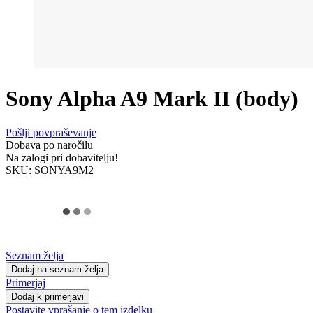
Sony Alpha A9 Mark II (body)
Pošlji povpraševanje
Dobava po naročilu
Na zalogi pri dobavitelju!
SKU:
SONYA9M2
Seznam želja
Dodaj na seznam želja
Primerjaj
Dodaj k primerjavi
Postavite vprašanje o tem izdelku