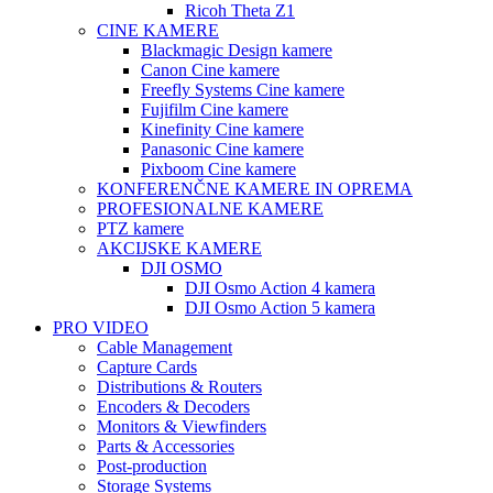
Ricoh Theta Z1
CINE KAMERE
Blackmagic Design kamere
Canon Cine kamere
Freefly Systems Cine kamere
Fujifilm Cine kamere
Kinefinity Cine kamere
Panasonic Cine kamere
Pixboom Cine kamere
KONFERENČNE KAMERE IN OPREMA
PROFESIONALNE KAMERE
PTZ kamere
AKCIJSKE KAMERE
DJI OSMO
DJI Osmo Action 4 kamera
DJI Osmo Action 5 kamera
PRO VIDEO
Cable Management
Capture Cards
Distributions & Routers
Encoders & Decoders
Monitors & Viewfinders
Parts & Accessories
Post-production
Storage Systems