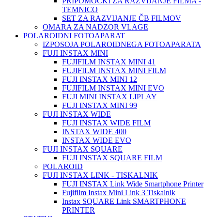
PRIPOMOČKI ZA RAZVIJANJE FILMA -
TEMNICO
SET ZA RAZVIJANJE ČB FILMOV
OMARA ZA NADZOR VLAGE
POLAROIDNI FOTOAPARAT
IZPOSOJA POLAROIDNEGA FOTOAPARATA
FUJI INSTAX MINI
FUJIFILM INSTAX MINI 41
FUJIFILM INSTAX MINI FILM
FUJI INSTAX MINI 12
FUJIFILM INSTAX MINI EVO
FUJI MINI INSTAX LIPLAY
FUJI INSTAX MINI 99
FUJI INSTAX WIDE
FUJI INSTAX WIDE FILM
INSTAX WIDE 400
INSTAX WIDE EVO
FUJI INSTAX SQUARE
FUJI INSTAX SQUARE FILM
POLAROID
FUJI INSTAX LINK - TISKALNIK
FUJI INSTAX Link Wide Smartphone Printer
Fujifilm Instax Mini Link 3 Tiskalnik
Instax SQUARE Link SMARTPHONE
PRINTER