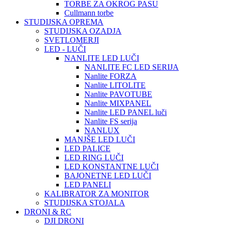
TORBE ZA OKROG PASU
Cullmann torbe
STUDIJSKA OPREMA
STUDIJSKA OZADJA
SVETLOMERJI
LED - LUČI
NANLITE LED LUČI
NANLITE FC LED SERIJA
Nanlite FORZA
Nanlite LITOLITE
Nanlite PAVOTUBE
Nanlite MIXPANEL
Nanlite LED PANEL luči
Nanlite FS serija
NANLUX
MANJŠE LED LUČI
LED PALICE
LED RING LUČI
LED KONSTANTNE LUČI
BAJONETNE LED LUČI
LED PANELI
KALIBRATOR ZA MONITOR
STUDIJSKA STOJALA
DRONI & RC
DJI DRONI