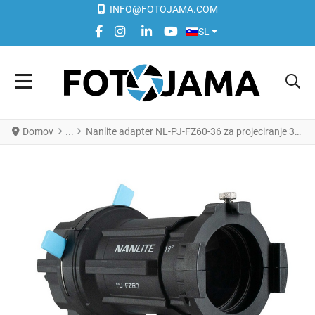
INFO@FOTOJAMA.COM
IZBERITE VAŠ JEZIK
FACEBOOK SOCIAL LINK
INSTAGRAM SOCIAL LINK
LINKEDIN SOCIAL LINK
YOUTUBE SOCIAL LINK
SL
Domov
Nanlite adapter NL-PJ-FZ60-36 za projeciranje 36° - Forza 60 in 60B