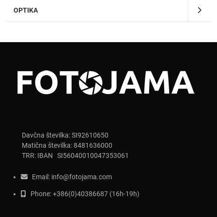
OPTIKA
Davčna številka: SI92610650
Matična številka: 8481636000
TRR: IBAN SI56040010047353061
Email:
info@fotojama.com
Phone:
+386(0)403866
87 (16h-19h)