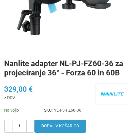
Nanlite adapter NL-PJ-FZ60-36 za
projeciranje 36° - Forza 60 in 60B
329,00 €
z DDV
Na voljo
SKU:
NL-PJ-FZ60-36
Količina
-
+