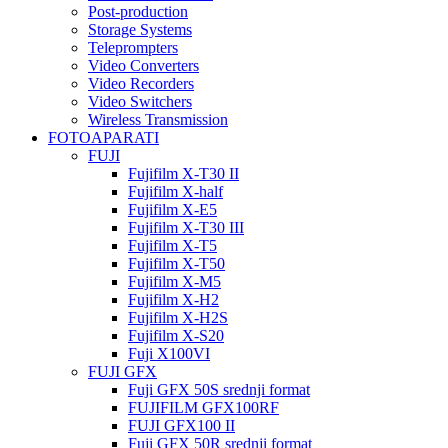
Post-production
Storage Systems
Teleprompters
Video Converters
Video Recorders
Video Switchers
Wireless Transmission
FOTOAPARATI
FUJI
Fujifilm X-T30 II
Fujifilm X-half
Fujifilm X-E5
Fujifilm X-T30 III
Fujifilm X-T5
Fujifilm X-T50
Fujifilm X-M5
Fujifilm X-H2
Fujifilm X-H2S
Fujifilm X-S20
Fuji X100VI
FUJI GFX
Fuji GFX 50S srednji format
FUJIFILM GFX100RF
FUJI GFX100 II
Fuji GFX 50R srednji format