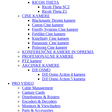
RICOH THETA
Ricoh Theta SC2
Ricoh Theta Z1
CINE KAMERE
Blackmagic Design kamere
Canon Cine kamere
Freefly Systems Cine kamere
Fujifilm Cine kamere
Kinefinity Cine kamere
Panasonic Cine kamere
Pixboom Cine kamere
KONFERENČNE KAMERE IN OPREMA
PROFESIONALNE KAMERE
PTZ kamere
AKCIJSKE KAMERE
DJI OSMO
DJI Osmo Action 4 kamera
DJI Osmo Action 5 kamera
PRO VIDEO
Cable Management
Capture Cards
Distributions & Routers
Encoders & Decoders
Monitors & Viewfinders
Parts & Accessories