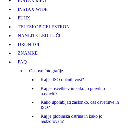
INSTAX MINI
INSTAX WIDE
FUJI
X
TELESKOPI
CELESTRON
NANLITE LED LUČI
DRONI
DJI
ZNAMKE
FAQ
Osnove fotografije
Kaj je ISO občutljivost?
Kaj je osvetlitev in kako jo pravilno
nastaviti?
Kako uporabljati zaslonko, čas osvetlitve in
ISO?
Kaj je globinska ostrina in kako jo
nadzorovati?