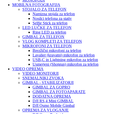
MONOPODI
MOBILNA FOTOGRAFIJA
STOJALO ZA TELEFON
Namizna stojala za telefon
Nosilci telefona za stativ
Selfie Stick za telefon
LED LUČKE ZA TELEFON
Ring LED za telefon
GIMBAL ZA TELEFON
VLOG KOMPLETI ZA TELEFON
MIKROFONI ZA TELEFON
Brezžični mikrofoni za telefon
Lavalier (kravatni) mikrofon za telefon
USB-C in Lightning mikrofon za telefon
Usmerjeni (Shotgun) mikrofon za telefon
VIDEO OPREMA
VIDEO MONITORJI
SNEMALNIKI ZVOKA
GIMBAL - STABILIZATORJI
GIMBAL ZA GOPRO
GIMBAL ZA FOTOAPARATE
DODATNA OPREMA
DJI RS 4 Mini GIMBAL
DJI Osmo Mobile Gimbal
OPREMA ZA VLOGANJE