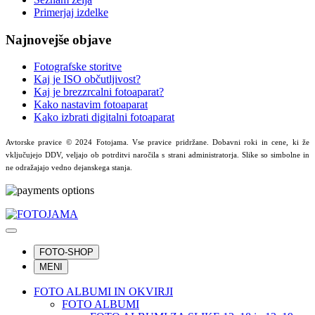
Primerjaj izdelke
Najnovejše objave
Fotografske storitve
Kaj je ISO občutljivost?
Kaj je brezzrcalni fotoaparat?
Kako nastavim fotoaparat
Kako izbrati digitalni fotoaparat
Avtorske pravice © 2024 Fotojama. Vse pravice pridržane. Dobavni roki in cene, ki že
vključujejo DDV, veljajo ob potrditvi naročila s strani administratorja. Slike so simbolne in
ne odražajajo vedno dejanskega stanja.
FOTO-SHOP
MENI
FOTO ALBUMI IN OKVIRJI
FOTO ALBUMI