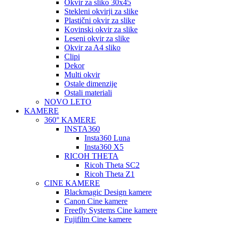
Okvir za sliko 30x45
Stekleni okvirji za slike
Plastični okvir za slike
Kovinski okvir za slike
Leseni okvir za slike
Okvir za A4 sliko
Clipi
Dekor
Multi okvir
Ostale dimenzije
Ostali materiali
NOVO LETO
KAMERE
360° KAMERE
INSTA360
Insta360 Luna
Insta360 X5
RICOH THETA
Ricoh Theta SC2
Ricoh Theta Z1
CINE KAMERE
Blackmagic Design kamere
Canon Cine kamere
Freefly Systems Cine kamere
Fujifilm Cine kamere