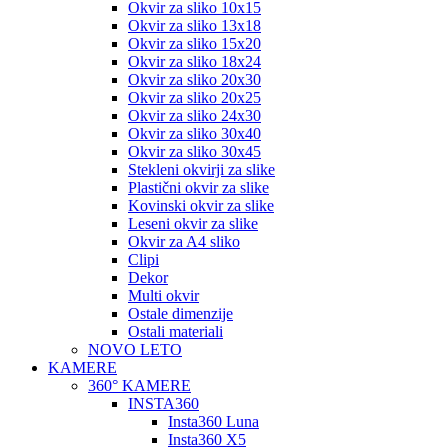
Okvir za sliko 10x15
Okvir za sliko 13x18
Okvir za sliko 15x20
Okvir za sliko 18x24
Okvir za sliko 20x30
Okvir za sliko 20x25
Okvir za sliko 24x30
Okvir za sliko 30x40
Okvir za sliko 30x45
Stekleni okvirji za slike
Plastični okvir za slike
Kovinski okvir za slike
Leseni okvir za slike
Okvir za A4 sliko
Clipi
Dekor
Multi okvir
Ostale dimenzije
Ostali materiali
NOVO LETO
KAMERE
360° KAMERE
INSTA360
Insta360 Luna
Insta360 X5