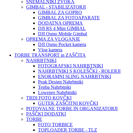
SNEMALNIKI ZVOKA
GIMBAL - STABILIZATORJI
GIMBAL ZA GOPRO
GIMBAL ZA FOTOAPARATE
DODATNA OPREMA
DJI RS 4 Mini GIMBAL
DJI Osmo Mobile Gimbal
OPREMA ZA VLOGANJE
DJI Osmo Pocket kamera
Vlog kamera
TORBE TRANSPORT in ZAŠČITA
NAHRBTNIKI
FOTOGRAFSKI NAHRBTNIKI
NAHRBTNIKI S KOLEŠČKI - ROLERJI
ENORAMNI SLING NAHRBTNIKI
Peak Design Nahrbtniki
Tenba Nahrbtniki
Lowepro Nahrbtniki
TRDI FOTO KOVČKI
GUTEK ZAŠČITNI KOVČKI
POTOVALNE TORBE IN ORGANIZATORJI
PAŠČKI DODATKI
TORBE
FOTO TORBICE
TOPLOADER TORBE - TLZ