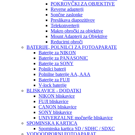
POKROVČKI ZA OBJEKTIVE
Reverse adapterji
Sončne zaslonke
Preslikava diapozitivov
Telekonverterji
Makro obročki za objektive
Mount Adapterji za Objektive
Reducirni obroči
BATERIJE, POLNILCI ZA FOTOAPARATE
Baterije za NIKON
Baterije za PANASONIC
Baterije za SONY
Polnilci baterij
Polnilne baterije AA, AAA
Baterije za FUJI
V-lock baterije
BLISKAVICE - DODATKI
NIKON bliskavice
FUJI bliskavice
CANON bliskavice
SONY bliskavice
UNIVERZALNE močnejše bliskavice
SPOMINSKA KARTICA
Spominska kartica SD / SDHC / SDXC
VODOODPORNI FOTOAPARAT