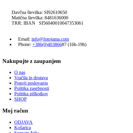
Davčna številka: SI92610650
Matična številka: 8481636000
TRR: IBAN SI56040010047353061
Email:
info@fotojama.com
Phone:
+386(0)403866
87 (16h-19h)
Nakupujte z zaupanjem
O nas
Vračila in dostava
Pogoji poslovanja
Politika zasebnosti
Politika piškotkov
SHOP
Moj račun
ODJAVA
Košarica
Seznam želja