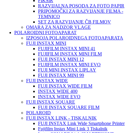
FIKSIR
RAZVIJALNA POSODA ZA FOTO PAPIR
PRIPOMOČKI ZA RAZVIJANJE FILMA -
TEMNICO
SET ZA RAZVIJANJE ČB FILMOV
OMARA ZA NADZOR VLAGE
POLAROIDNI FOTOAPARAT
IZPOSOJA POLAROIDNEGA FOTOAPARATA
FUJI INSTAX MINI
FUJIFILM INSTAX MINI 41
FUJIFILM INSTAX MINI FILM
FUJI INSTAX MINI 12
FUJIFILM INSTAX MINI EVO
FUJI MINI INSTAX LIPLAY
FUJI INSTAX MINI 99
FUJI INSTAX WIDE
FUJI INSTAX WIDE FILM
INSTAX WIDE 400
INSTAX WIDE EVO
FUJI INSTAX SQUARE
FUJI INSTAX SQUARE FILM
POLAROID
FUJI INSTAX LINK - TISKALNIK
FUJI INSTAX Link Wide Smartphone Printer
Fujifilm Instax Mini Link 3 Tiskalnik