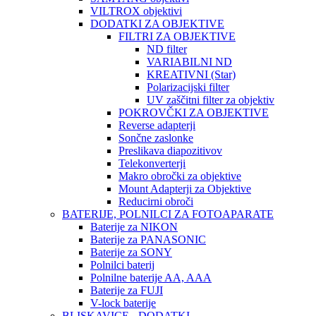
VILTROX objektivi
DODATKI ZA OBJEKTIVE
FILTRI ZA OBJEKTIVE
ND filter
VARIABILNI ND
KREATIVNI (Star)
Polarizacijski filter
UV zaščitni filter za objektiv
POKROVČKI ZA OBJEKTIVE
Reverse adapterji
Sončne zaslonke
Preslikava diapozitivov
Telekonverterji
Makro obročki za objektive
Mount Adapterji za Objektive
Reducirni obroči
BATERIJE, POLNILCI ZA FOTOAPARATE
Baterije za NIKON
Baterije za PANASONIC
Baterije za SONY
Polnilci baterij
Polnilne baterije AA, AAA
Baterije za FUJI
V-lock baterije
BLISKAVICE - DODATKI