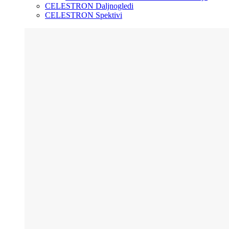
CELESTRON Daljnogledi
CELESTRON Spektivi