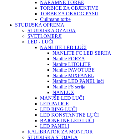
NARAMNE TORBE
TORBICE ZA OBJEKTIVE
TORBE ZA OKROG PASU
Cullmann torbe
STUDIJSKA OPREMA
STUDIJSKA OZADJA
SVETLOMERJI
LED - LUČI
NANLITE LED LUČI
NANLITE FC LED SERIJA
Nanlite FORZA
Nanlite LITOLITE
Nanlite PAVOTUBE
Nanlite MIXPANEL
Nanlite LED PANEL luči
Nanlite FS serija
NANLUX
MANJŠE LED LUČI
LED PALICE
LED RING LUČI
LED KONSTANTNE LUČI
BAJONETNE LED LUČI
LED PANELI
KALIBRATOR ZA MONITOR
STUDIJSKA STOJALA