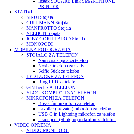
Instax SQUARE Link SMARTPHONE
PRINTER
STATIVI
SIRUI Stojala
CULLMANN Stojala
MANFROTTO Stojala
VELBON Stojala
JOBY GORILLAPOD Stojala
MONOPODI
MOBILNA FOTOGRAFIJA
STOJALO ZA TELEFON
Namizna stojala za telefon
Nosilci telefona za stativ
Selfie Stick za telefon
LED LUČKE ZA TELEFON
Ring LED za telefon
GIMBAL ZA TELEFON
VLOG KOMPLETI ZA TELEFON
MIKROFONI ZA TELEFON
Brezžični mikrofoni za telefon
Lavalier (kravatni) mikrofon za telefon
USB-C in Lightning mikrofon za telefon
Usmerjeni (Shotgun) mikrofon za telefon
VIDEO OPREMA
VIDEO MONITORJI