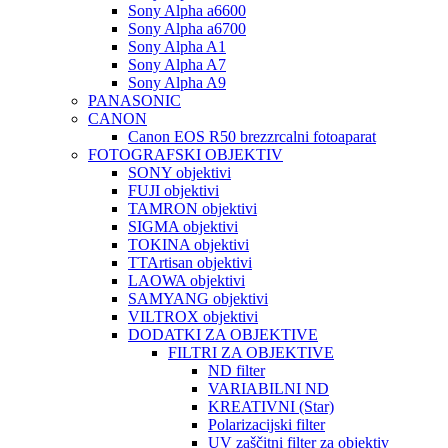
Sony Alpha a6600
Sony Alpha a6700
Sony Alpha A1
Sony Alpha A7
Sony Alpha A9
PANASONIC
CANON
Canon EOS R50 brezzrcalni fotoaparat
FOTOGRAFSKI OBJEKTIV
SONY objektivi
FUJI objektivi
TAMRON objektivi
SIGMA objektivi
TOKINA objektivi
TTArtisan objektivi
LAOWA objektivi
SAMYANG objektivi
VILTROX objektivi
DODATKI ZA OBJEKTIVE
FILTRI ZA OBJEKTIVE
ND filter
VARIABILNI ND
KREATIVNI (Star)
Polarizacijski filter
UV zaščitni filter za objektiv