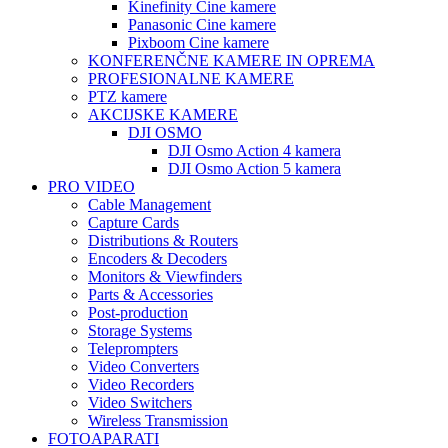
Kinefinity Cine kamere
Panasonic Cine kamere
Pixboom Cine kamere
KONFERENČNE KAMERE IN OPREMA
PROFESIONALNE KAMERE
PTZ kamere
AKCIJSKE KAMERE
DJI OSMO
DJI Osmo Action 4 kamera
DJI Osmo Action 5 kamera
PRO VIDEO
Cable Management
Capture Cards
Distributions & Routers
Encoders & Decoders
Monitors & Viewfinders
Parts & Accessories
Post-production
Storage Systems
Teleprompters
Video Converters
Video Recorders
Video Switchers
Wireless Transmission
FOTOAPARATI