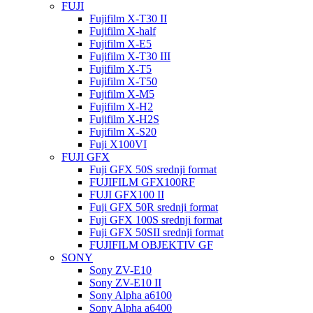
FUJI
Fujifilm X-T30 II
Fujifilm X-half
Fujifilm X-E5
Fujifilm X-T30 III
Fujifilm X-T5
Fujifilm X-T50
Fujifilm X-M5
Fujifilm X-H2
Fujifilm X-H2S
Fujifilm X-S20
Fuji X100VI
FUJI GFX
Fuji GFX 50S srednji format
FUJIFILM GFX100RF
FUJI GFX100 II
Fuji GFX 50R srednji format
Fuji GFX 100S srednji format
Fuji GFX 50SII srednji format
FUJIFILM OBJEKTIV GF
SONY
Sony ZV-E10
Sony ZV-E10 II
Sony Alpha a6100
Sony Alpha a6400