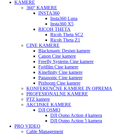
KAMERE
360° KAMERE
INSTA360
Insta360 Luna
Insta360 X5
RICOH THETA
Ricoh Theta SC2
Ricoh Theta Z1
CINE KAMERE
Blackmagic Design kamere
Canon Cine kamere
Freefly Systems Cine kamere
Fujifilm Cine kamere
Kinefinity Cine kamere
Panasonic Cine kamere
Pixboom Cine kamere
KONFERENČNE KAMERE IN OPREMA
PROFESIONALNE KAMERE
PTZ kamere
AKCIJSKE KAMERE
DJI OSMO
DJI Osmo Action 4 kamera
DJI Osmo Action 5 kamera
PRO VIDEO
Cable Management