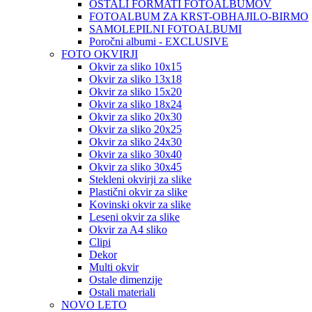
OSTALI FORMATI FOTOALBUMOV
FOTOALBUM ZA KRST-OBHAJILO-BIRMO
SAMOLEPILNI FOTOALBUMI
Poročni albumi - EXCLUSIVE
FOTO OKVIRJI
Okvir za sliko 10x15
Okvir za sliko 13x18
Okvir za sliko 15x20
Okvir za sliko 18x24
Okvir za sliko 20x30
Okvir za sliko 20x25
Okvir za sliko 24x30
Okvir za sliko 30x40
Okvir za sliko 30x45
Stekleni okvirji za slike
Plastični okvir za slike
Kovinski okvir za slike
Leseni okvir za slike
Okvir za A4 sliko
Clipi
Dekor
Multi okvir
Ostale dimenzije
Ostali materiali
NOVO LETO