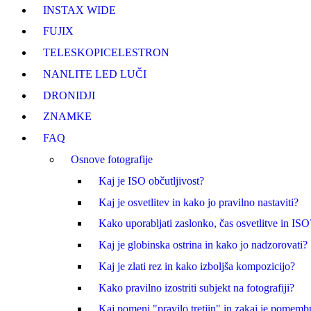
INSTAX WIDE
FUJI
X
TELESKOPI
CELESTRON
NANLITE LED LUČI
DRONI
DJI
ZNAMKE
FAQ
Osnove fotografije
Kaj je ISO občutljivost?
Kaj je osvetlitev in kako jo pravilno nastaviti?
Kako uporabljati zaslonko, čas osvetlitve in ISO
Kaj je globinska ostrina in kako jo nadzorovati?
Kaj je zlati rez in kako izboljša kompozicijo?
Kako pravilno izostriti subjekt na fotografiji?
Kaj pomeni "pravilo tretjin" in zakaj je pomem