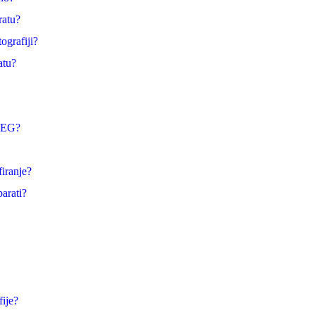
ratu?
ografiji?
atu?
JPEG?
firanje?
arati?
fije?