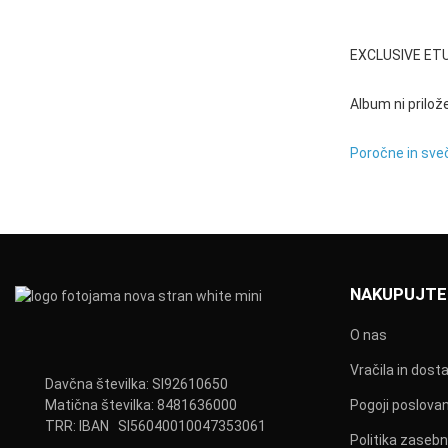
EXCLUSIVE ETU
Album ni prilož
Poročne in sve
NAKUPUJTE
O nas
Vračila in dost
Davčna številka: SI92610650
Matična številka: 8481636000
Pogoji poslovan
TRR: IBAN SI56040010047353061
Politika zasebn