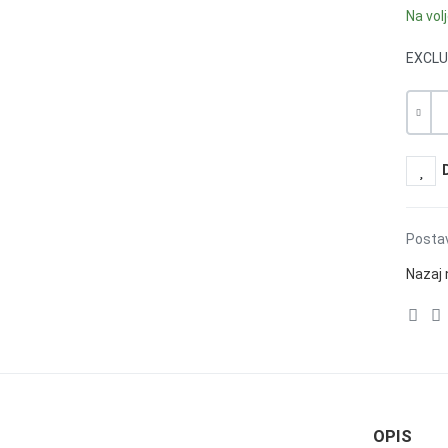
Na vol
EXCLU
Količin
-
Postav
Nazaj 
OPIS