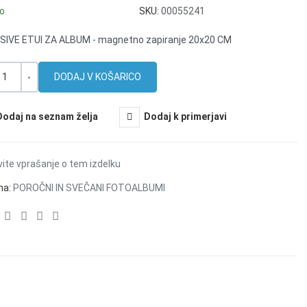
jo
SKU:
00055241
SIVE ETUI ZA ALBUM - magnetno zapiranje 20x20 CM
a
+
Dodaj na seznam želja
Dodaj k primerjavi
ite vprašanje o tem izdelku
na:
POROČNI IN SVEČANI FOTOALBUMI