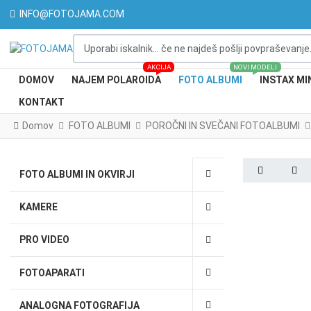
INFO@FOTOJAMA.COM
Uporabi iskalnik... če ne najdeš pošlji povpraševanje...
AKCIJA
NOVI MODELI
DOMOV
NAJEM POLAROIDA
FOTO ALBUMI
INSTAX MI
KONTAKT
Domov
FOTO ALBUMI
POROČNI IN SVEČANI FOTOALBUMI
PREV
NE
FOTO ALBUMI IN OKVIRJI
KAMERE
PRO VIDEO
FOTOAPARATI
ANALOGNA FOTOGRAFIJA