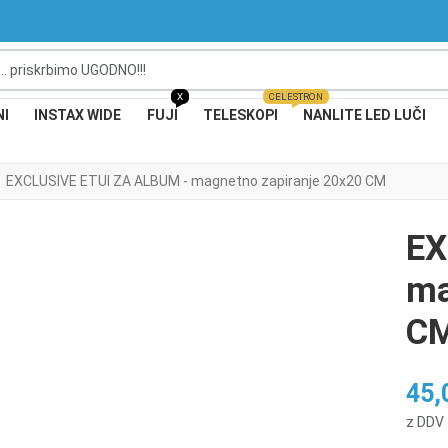
 priskrbimo UGODNO!!!
X
CELESTRON
NI
INSTAX WIDE
FUJI
TELESKOPI
NANLITE LED LUČI
EXCLUSIVE ETUI ZA ALBUM - magnetno zapiranje 20x20 CM
EX
XT
ma
C
45,
z DDV