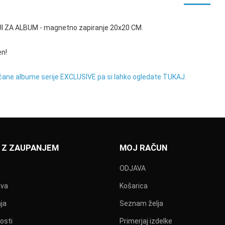
I ZA ALBUM - magnetno zapiranje 20x20 CM.
en!
čane albume serije EXCLUSIVE pa si lahko ogledate TUKAJ.
 Z ZAUPANJEM
MOJ RAČUN
ODJAVA
ava
Košarica
ja
Seznam želja
osti
Primerjaj izdelke