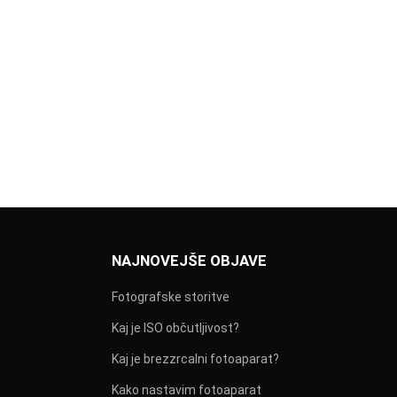
NAJNOVEJŠE OBJAVE
Fotografske storitve
Kaj je ISO občutljivost?
Kaj je brezzrcalni fotoaparat?
Kako nastavim fotoaparat