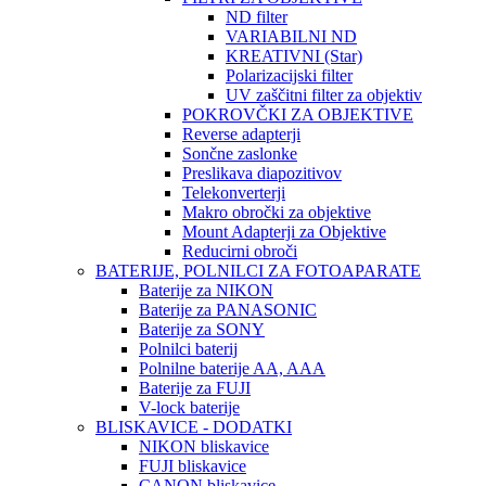
ND filter
VARIABILNI ND
KREATIVNI (Star)
Polarizacijski filter
UV zaščitni filter za objektiv
POKROVČKI ZA OBJEKTIVE
Reverse adapterji
Sončne zaslonke
Preslikava diapozitivov
Telekonverterji
Makro obročki za objektive
Mount Adapterji za Objektive
Reducirni obroči
BATERIJE, POLNILCI ZA FOTOAPARATE
Baterije za NIKON
Baterije za PANASONIC
Baterije za SONY
Polnilci baterij
Polnilne baterije AA, AAA
Baterije za FUJI
V-lock baterije
BLISKAVICE - DODATKI
NIKON bliskavice
FUJI bliskavice
CANON bliskavice