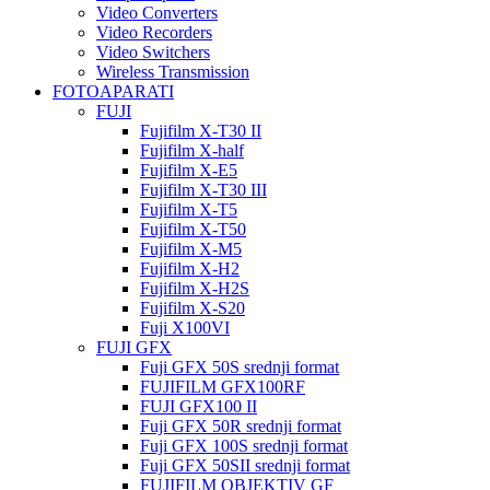
Video Converters
Video Recorders
Video Switchers
Wireless Transmission
FOTOAPARATI
FUJI
Fujifilm X-T30 II
Fujifilm X-half
Fujifilm X-E5
Fujifilm X-T30 III
Fujifilm X-T5
Fujifilm X-T50
Fujifilm X-M5
Fujifilm X-H2
Fujifilm X-H2S
Fujifilm X-S20
Fuji X100VI
FUJI GFX
Fuji GFX 50S srednji format
FUJIFILM GFX100RF
FUJI GFX100 II
Fuji GFX 50R srednji format
Fuji GFX 100S srednji format
Fuji GFX 50SII srednji format
FUJIFILM OBJEKTIV GF