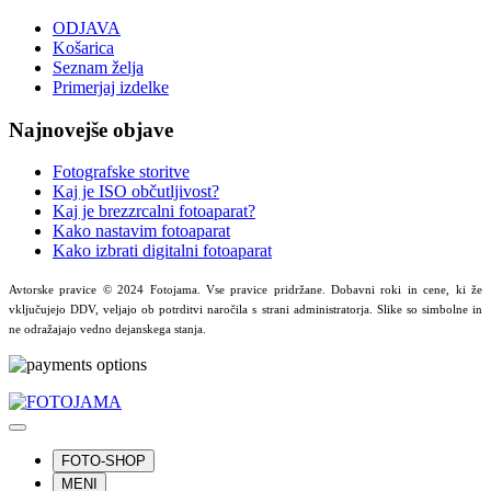
ODJAVA
Košarica
Seznam želja
Primerjaj izdelke
Najnovejše objave
Fotografske storitve
Kaj je ISO občutljivost?
Kaj je brezzrcalni fotoaparat?
Kako nastavim fotoaparat
Kako izbrati digitalni fotoaparat
Avtorske pravice © 2024 Fotojama. Vse pravice pridržane. Dobavni roki in cene, ki že
vključujejo DDV, veljajo ob potrditvi naročila s strani administratorja. Slike so simbolne in
ne odražajajo vedno dejanskega stanja.
FOTO-SHOP
MENI