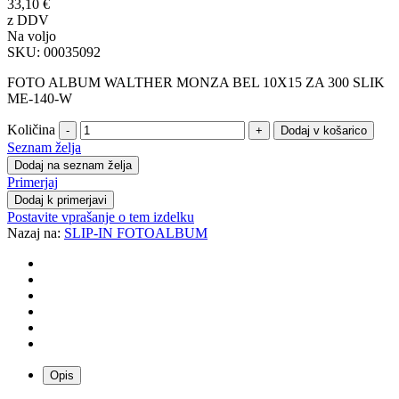
33,10 €
z DDV
Na voljo
SKU:
00035092
FOTO ALBUM WALTHER MONZA BEL 10X15 ZA 300 SLIK
ME-140-W
Količina
-
+
Seznam želja
Dodaj na seznam želja
Primerjaj
Dodaj k primerjavi
Postavite vprašanje o tem izdelku
Nazaj na:
SLIP-IN FOTOALBUM
Opis