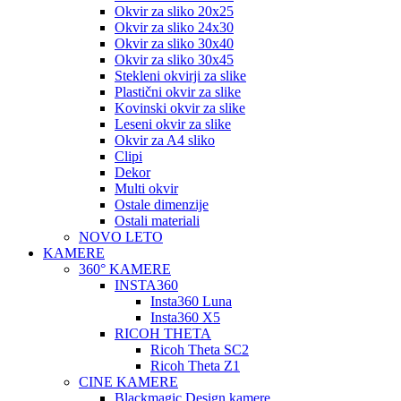
Okvir za sliko 20x25
Okvir za sliko 24x30
Okvir za sliko 30x40
Okvir za sliko 30x45
Stekleni okvirji za slike
Plastični okvir za slike
Kovinski okvir za slike
Leseni okvir za slike
Okvir za A4 sliko
Clipi
Dekor
Multi okvir
Ostale dimenzije
Ostali materiali
NOVO LETO
KAMERE
360° KAMERE
INSTA360
Insta360 Luna
Insta360 X5
RICOH THETA
Ricoh Theta SC2
Ricoh Theta Z1
CINE KAMERE
Blackmagic Design kamere