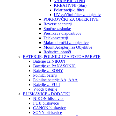
VARIABILNI ND
KREATIVNI (Star)
Polarizacijski filter
UV zaščitni filter za objektiv
POKROVČKI ZA OBJEKTIVE
Reverse adapterji
Sončne zaslonke
Preslikava diapozitivov
Telekonverterji
Makro obročki za objektive
Mount Adapterji za Objektive
Reducirni obroči
BATERIJE, POLNILCI ZA FOTOAPARATE
Baterije za NIKON
Baterije za PANASONIC
Baterije za SONY
Polnilci baterij
Polnilne baterije AA, AAA
Baterije za FUJI
V-lock baterije
BLISKAVICE - DODATKI
NIKON bliskavice
FUJI bliskavice
CANON bliskavice
SONY bliskavice