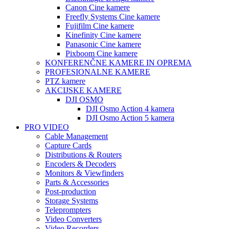
Canon Cine kamere
Freefly Systems Cine kamere
Fujifilm Cine kamere
Kinefinity Cine kamere
Panasonic Cine kamere
Pixboom Cine kamere
KONFERENČNE KAMERE IN OPREMA
PROFESIONALNE KAMERE
PTZ kamere
AKCIJSKE KAMERE
DJI OSMO
DJI Osmo Action 4 kamera
DJI Osmo Action 5 kamera
PRO VIDEO
Cable Management
Capture Cards
Distributions & Routers
Encoders & Decoders
Monitors & Viewfinders
Parts & Accessories
Post-production
Storage Systems
Teleprompters
Video Converters
Video Recorders