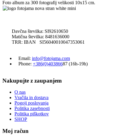
Foto album za 300 fotografij velikosti 10x15 cm.
Davčna številka: SI92610650
Matična številka: 8481636000
TRR: IBAN SI56040010047353061
Email:
info@fotojama.com
Phone:
+386(0)403866
87 (16h-19h)
Nakupujte z zaupanjem
O nas
Vračila in dostava
Pogoji poslovanja
Politika zasebnosti
Politika piškotkov
SHOP
Moj račun