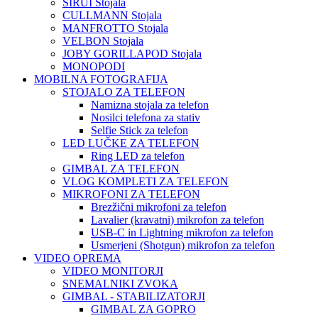
SIRUI Stojala
CULLMANN Stojala
MANFROTTO Stojala
VELBON Stojala
JOBY GORILLAPOD Stojala
MONOPODI
MOBILNA FOTOGRAFIJA
STOJALO ZA TELEFON
Namizna stojala za telefon
Nosilci telefona za stativ
Selfie Stick za telefon
LED LUČKE ZA TELEFON
Ring LED za telefon
GIMBAL ZA TELEFON
VLOG KOMPLETI ZA TELEFON
MIKROFONI ZA TELEFON
Brezžični mikrofoni za telefon
Lavalier (kravatni) mikrofon za telefon
USB-C in Lightning mikrofon za telefon
Usmerjeni (Shotgun) mikrofon za telefon
VIDEO OPREMA
VIDEO MONITORJI
SNEMALNIKI ZVOKA
GIMBAL - STABILIZATORJI
GIMBAL ZA GOPRO