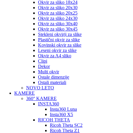
Okvir za sliko 18x24
Okvir za sliko 20x30
Okvir za sliko 20x25
Okvir za sliko 24x30
Okvir za sliko 30x40
Okvir za sliko 30x45
Stekleni okvirji za slike
Plastični okvir za slike
Kovinski okvir za slike
Leseni okvir za slike
Okvir za A4 sliko
Clipi
Dekor
Multi okvir
Ostale dimenzije
Ostali materiali
NOVO LETO
KAMERE
360° KAMERE
INSTA360
Insta360 Luna
Insta360 X5
RICOH THETA
Ricoh Theta SC2
Ricoh Theta Z1