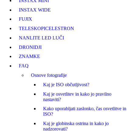
INSTAX MINI
INSTAX WIDE
FUJI
X
TELESKOPI
CELESTRON
NANLITE LED LUČI
DRONI
DJI
ZNAMKE
FAQ
Osnove fotografije
Kaj je ISO občutljivost?
Kaj je osvetlitev in kako jo pravilno
nastaviti?
Kako uporabljati zaslonko, čas osvetlitve in
ISO?
Kaj je globinska ostrina in kako jo
nadzorovati?