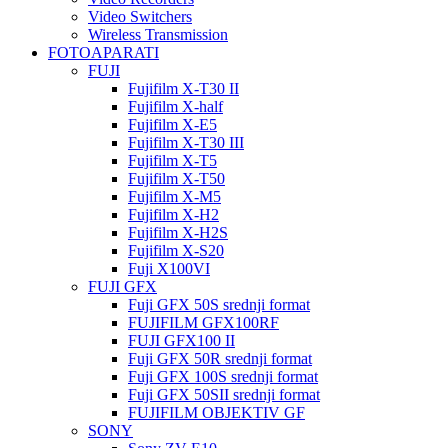
Video Switchers
Wireless Transmission
FOTOAPARATI
FUJI
Fujifilm X-T30 II
Fujifilm X-half
Fujifilm X-E5
Fujifilm X-T30 III
Fujifilm X-T5
Fujifilm X-T50
Fujifilm X-M5
Fujifilm X-H2
Fujifilm X-H2S
Fujifilm X-S20
Fuji X100VI
FUJI GFX
Fuji GFX 50S srednji format
FUJIFILM GFX100RF
FUJI GFX100 II
Fuji GFX 50R srednji format
Fuji GFX 100S srednji format
Fuji GFX 50SII srednji format
FUJIFILM OBJEKTIV GF
SONY