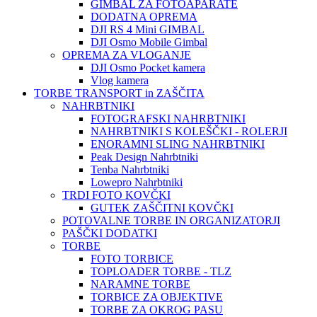
GIMBAL ZA FOTOAPARATE
DODATNA OPREMA
DJI RS 4 Mini GIMBAL
DJI Osmo Mobile Gimbal
OPREMA ZA VLOGANJE
DJI Osmo Pocket kamera
Vlog kamera
TORBE TRANSPORT in ZAŠČITA
NAHRBTNIKI
FOTOGRAFSKI NAHRBTNIKI
NAHRBTNIKI S KOLEŠČKI - ROLERJI
ENORAMNI SLING NAHRBTNIKI
Peak Design Nahrbtniki
Tenba Nahrbtniki
Lowepro Nahrbtniki
TRDI FOTO KOVČKI
GUTEK ZAŠČITNI KOVČKI
POTOVALNE TORBE IN ORGANIZATORJI
PAŠČKI DODATKI
TORBE
FOTO TORBICE
TOPLOADER TORBE - TLZ
NARAMNE TORBE
TORBICE ZA OBJEKTIVE
TORBE ZA OKROG PASU