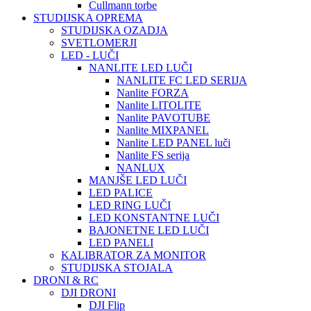
Cullmann torbe
STUDIJSKA OPREMA
STUDIJSKA OZADJA
SVETLOMERJI
LED - LUČI
NANLITE LED LUČI
NANLITE FC LED SERIJA
Nanlite FORZA
Nanlite LITOLITE
Nanlite PAVOTUBE
Nanlite MIXPANEL
Nanlite LED PANEL luči
Nanlite FS serija
NANLUX
MANJŠE LED LUČI
LED PALICE
LED RING LUČI
LED KONSTANTNE LUČI
BAJONETNE LED LUČI
LED PANELI
KALIBRATOR ZA MONITOR
STUDIJSKA STOJALA
DRONI & RC
DJI DRONI
DJI Flip