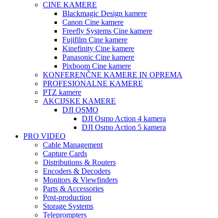
CINE KAMERE
Blackmagic Design kamere
Canon Cine kamere
Freefly Systems Cine kamere
Fujifilm Cine kamere
Kinefinity Cine kamere
Panasonic Cine kamere
Pixboom Cine kamere
KONFERENČNE KAMERE IN OPREMA
PROFESIONALNE KAMERE
PTZ kamere
AKCIJSKE KAMERE
DJI OSMO
DJI Osmo Action 4 kamera
DJI Osmo Action 5 kamera
PRO VIDEO
Cable Management
Capture Cards
Distributions & Routers
Encoders & Decoders
Monitors & Viewfinders
Parts & Accessories
Post-production
Storage Systems
Teleprompters