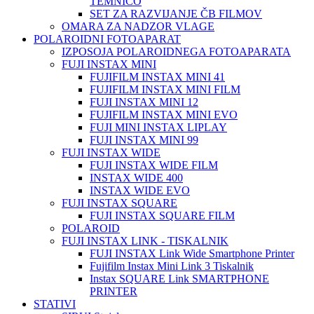
TEMNICO
SET ZA RAZVIJANJE ČB FILMOV
OMARA ZA NADZOR VLAGE
POLAROIDNI FOTOAPARAT
IZPOSOJA POLAROIDNEGA FOTOAPARATA
FUJI INSTAX MINI
FUJIFILM INSTAX MINI 41
FUJIFILM INSTAX MINI FILM
FUJI INSTAX MINI 12
FUJIFILM INSTAX MINI EVO
FUJI MINI INSTAX LIPLAY
FUJI INSTAX MINI 99
FUJI INSTAX WIDE
FUJI INSTAX WIDE FILM
INSTAX WIDE 400
INSTAX WIDE EVO
FUJI INSTAX SQUARE
FUJI INSTAX SQUARE FILM
POLAROID
FUJI INSTAX LINK - TISKALNIK
FUJI INSTAX Link Wide Smartphone Printer
Fujifilm Instax Mini Link 3 Tiskalnik
Instax SQUARE Link SMARTPHONE
PRINTER
STATIVI