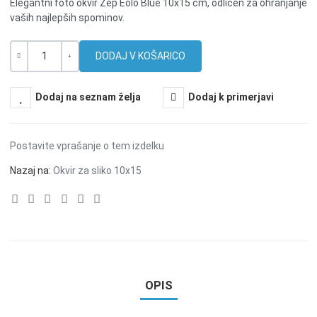
Elegantni foto okvir Zep Eolo Blue 10x15 cm, odličen za ohranjanje
vaših najlepših spominov.
Količina
-
+
Dodaj na seznam želja
Dodaj k primerjavi
Postavite vprašanje o tem izdelku
Nazaj na:
Okvir za sliko 10x15
OPIS