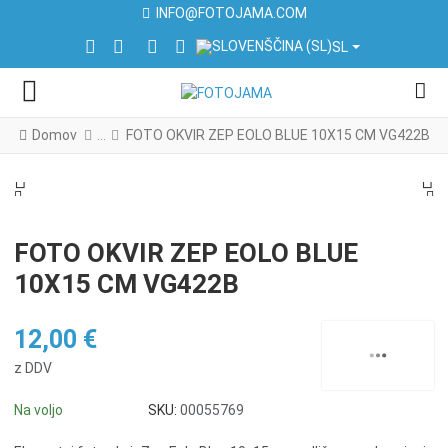
INFO@FOTOJAMA.COM
IZBERITE VAŠ JEZIK
FACEBOOK SOCIAL LINK
INSTAGRAM SOCIAL LINK
LINKEDIN SOCIAL LINK
YOUTUBE SOCIAL LINK
SL
Domov
FOTO OKVIR ZEP EOLO BLUE 10X15 CM VG422B
PREV
N
PREV
NE
FOTO OKVIR ZEP EOLO BLUE
10X15 CM VG422B
12,00 €
z DDV
Na voljo
SKU:
00055769