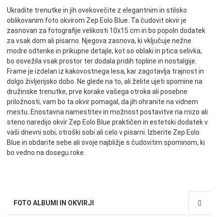
Ukradite trenutke in jih ovekovečite z elegantnim in stilsko
oblikovanim foto okvirom Zep Eolo Blue. Ta čudovit okvir je
zasnovan za fotografije velikosti 10x15 cm in bo popoln dodatek
za vsak dom ali pisarno. Njegova zasnova, ki vključuje nežne
modre odtenke in prikupne detajle, kot so oblaki in ptica selivka,
bo osvežila vsak prostor ter dodala pridih topline in nostalgije.
Frame je izdelan iz kakovostnega lesa, kar zagotavlja trajnost in
dolgo življenjsko dobo. Ne glede na to, ali želite ujeti spomine na
družinske trenutke, prve korake vašega otroka ali posebne
priložnosti, vam bo ta okvir pomagal, da jih ohranite na vidnem
mestu. Enostavna namestitev in možnost postavitve na mizo ali
steno naredijo okvir Zep Eolo Blue praktičen in estetski dodatek v
vaši dnevni sobi, otroški sobi ali celo v pisarni. Izberite Zep Eolo
Blue in obdarite sebe ali svoje najbližje s čudovitim spominom, ki
bo vedno na dosegu roke.
FOTO ALBUMI IN OKVIRJI