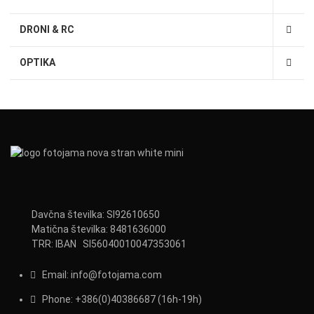
DRONI & RC
OPTIKA
Davčna številka: SI92610650
Matična številka: 8481636000
TRR: IBAN SI56040010047353061
Email:
info@fotojama.com
Phone:
+386(0)403866
87 (16h-19h)