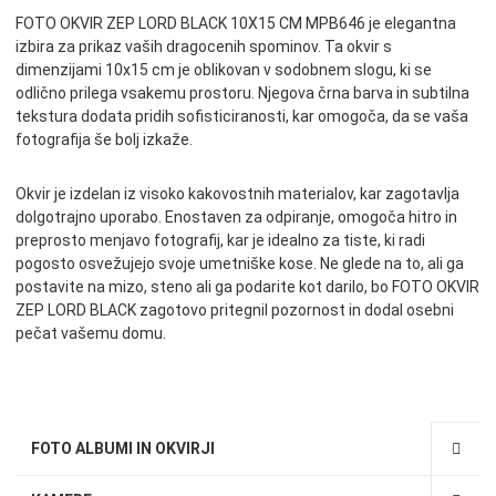
FOTO OKVIR ZEP LORD BLACK 10X15 CM MPB646 je elegantna
izbira za prikaz vaših dragocenih spominov. Ta okvir s
dimenzijami 10x15 cm je oblikovan v sodobnem slogu, ki se
odlično prilega vsakemu prostoru. Njegova črna barva in subtilna
tekstura dodata pridih sofisticiranosti, kar omogoča, da se vaša
fotografija še bolj izkaže.
Okvir je izdelan iz visoko kakovostnih materialov, kar zagotavlja
dolgotrajno uporabo. Enostaven za odpiranje, omogoča hitro in
preprosto menjavo fotografij, kar je idealno za tiste, ki radi
pogosto osvežujejo svoje umetniške kose. Ne glede na to, ali ga
postavite na mizo, steno ali ga podarite kot darilo, bo FOTO OKVIR
ZEP LORD BLACK zagotovo pritegnil pozornost in dodal osebni
pečat vašemu domu.
FOTO ALBUMI IN OKVIRJI