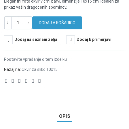
Elegantni foto okvir v črni barvi, dimenzije 10x15 cm, idealen za
prikaz vaših dragocenih spominov.
Količina
-
+
Dodaj na seznam želja
Dodaj k primerjavi
Postavite vprašanje o tem izdelku
Nazaj na:
Okvir za sliko 10x15
OPIS