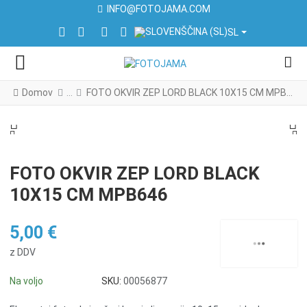
INFO@FOTOJAMA.COM
IZBERITE VAŠ JEZIK
FACEBOOK SOCIAL LINK
INSTAGRAM SOCIAL LINK
LINKEDIN SOCIAL LINK
YOUTUBE SOCIAL LINK
SL
Domov
FOTO OKVIR ZEP LORD BLACK 10X15 CM MPB646
PREV
N
PREV
NE
FOTO OKVIR ZEP LORD BLACK
10X15 CM MPB646
5,00 €
z DDV
Na voljo
SKU:
00056877