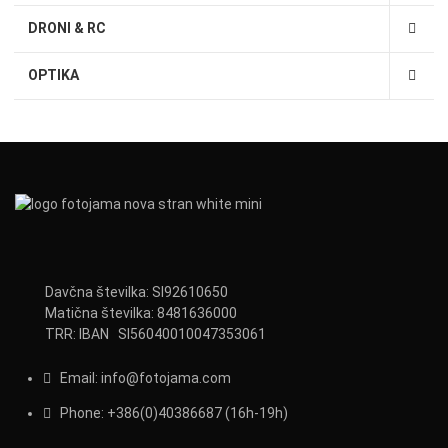
DRONI & RC
OPTIKA
Davčna številka: SI92610650
Matična številka: 8481636000
TRR: IBAN SI56040010047353061
Email:
info@fotojama.com
Phone:
+386(0)403866
87 (16h-19h)