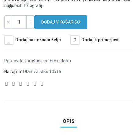
najljubših fotografij.
Količina
-
+
Dodaj na seznam želja
Dodaj k primerjavi
Postavite vprašanje o tem izdelku
Nazaj na:
Okvir za sliko 10x15
OPIS