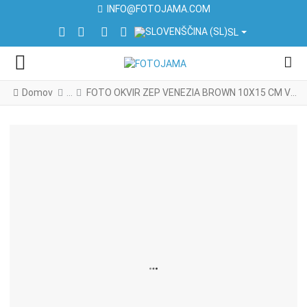
INFO@FOTOJAMA.COM
IZBERITE VAŠ JEZIK
FACEBOOK SOCIAL LINK
INSTAGRAM SOCIAL LINK
LINKEDIN SOCIAL LINK
YOUTUBE SOCIAL LINK
SL
Domov
FOTO OKVIR ZEP VENEZIA BROWN 10X15 CM VN846B