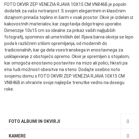
FOTO OKVIR ZEP VENEZIA RJAVA 10X15 CM VN846B je popoln
dodatek za vašo notranjost. S svojim elegantnim in klasičnim
dizajnom prinaša toplino in šarm v vsak prostor. Okvir je izdelan iz
kakovostnih materialov, kar zagotavlja dolgotrajno uporabo.
Dimenzije 10x15 cm so idealne za prikaz vaših najljubših
fotografij, spominov ali umetniških del. Rjava barva okvirja se lepo
poda k različnim stilom opremljanja, od modernih do
tradicionalnih, kar ga dela vsestranskega in enostavnega za
usklajevanje z obstoječo opremo. Okvir je opremljen s stojalom,
kar omogoča enostavno postavitev na mizo ali polici, hkrati pa
ima tudi možnost obesitve na steno. Dodajte osebno noto
svojemu domu s FOTO OKVIR ZEP VENEZIA RJAVA 10X15 CM
VN846B in ohranite svoje najlepše trenutke vedno na dosegu
roke.
FOTO ALBUMI IN OKVIRJI
KAMERE