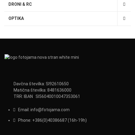
DRONI & RC
OPTIKA
Davčna številka: SI92610650
Matična številka: 8481636000
TRR: IBAN SI56040010047353061
Email:
info@fotojama.com
Phone:
+386(0)403866
87 (16h-19h)