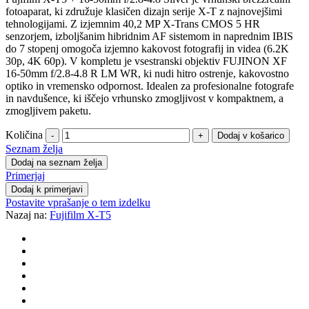
fotoaparat, ki združuje klasičen dizajn serije X-T z najnovejšimi
tehnologijami. Z izjemnim 40,2 MP X-Trans CMOS 5 HR
senzorjem, izboljšanim hibridnim AF sistemom in naprednim IBIS
do 7 stopenj omogoča izjemno kakovost fotografij in videa (6.2K
30p, 4K 60p). V kompletu je vsestranski objektiv FUJINON XF
16-50mm f/2.8-4.8 R LM WR, ki nudi hitro ostrenje, kakovostno
optiko in vremensko odpornost. Idealen za profesionalne fotografe
in navdušence, ki iščejo vrhunsko zmogljivost v kompaktnem, a
zmogljivem paketu.
Količina
-
+
Seznam želja
Dodaj na seznam želja
Primerjaj
Dodaj k primerjavi
Postavite vprašanje o tem izdelku
Nazaj na:
Fujifilm X-T5