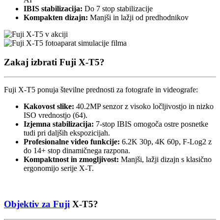
IBIS stabilizacija:
Do 7 stop stabilizacije
Kompakten dizajn:
Manjši in lažji od predhodnikov
Zakaj izbrati
Fuji X-T5
?
Fuji X-T5 ponuja številne prednosti za fotografe in videografe:
Kakovost slike:
40.2MP senzor z visoko ločljivostjo in nizko
ISO vrednostjo (64).
Izjemna stabilizacija:
7-stop IBIS omogoča ostre posnetke
tudi pri daljših ekspozicijah.
Profesionalne video funkcije:
6.2K 30p, 4K 60p, F-Log2 z
do 14+ stop dinamičnega razpona.
Kompaktnost in zmogljivost:
Manjši, lažji dizajn s klasično
ergonomijo serije X-T.
Objektiv za
Fuji
X-T5
?