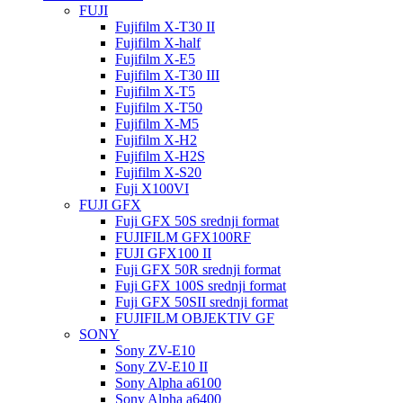
FUJI
Fujifilm X-T30 II
Fujifilm X-half
Fujifilm X-E5
Fujifilm X-T30 III
Fujifilm X-T5
Fujifilm X-T50
Fujifilm X-M5
Fujifilm X-H2
Fujifilm X-H2S
Fujifilm X-S20
Fuji X100VI
FUJI GFX
Fuji GFX 50S srednji format
FUJIFILM GFX100RF
FUJI GFX100 II
Fuji GFX 50R srednji format
Fuji GFX 100S srednji format
Fuji GFX 50SII srednji format
FUJIFILM OBJEKTIV GF
SONY
Sony ZV-E10
Sony ZV-E10 II
Sony Alpha a6100
Sony Alpha a6400