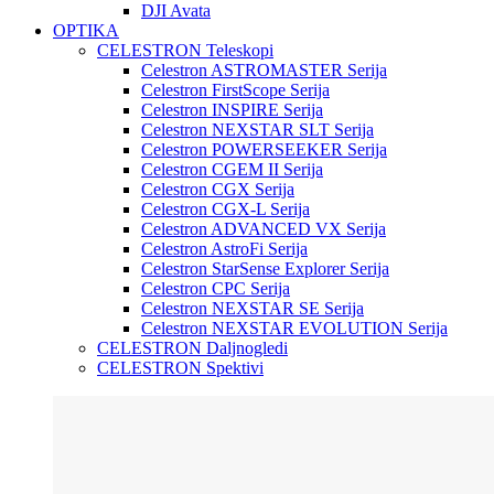
DJI Avata
OPTIKA
CELESTRON Teleskopi
Celestron ASTROMASTER Serija
Celestron FirstScope Serija
Celestron INSPIRE Serija
Celestron NEXSTAR SLT Serija
Celestron POWERSEEKER Serija
Celestron CGEM II Serija
Celestron CGX Serija
Celestron CGX-L Serija
Celestron ADVANCED VX Serija
Celestron AstroFi Serija
Celestron StarSense Explorer Serija
Celestron CPC Serija
Celestron NEXSTAR SE Serija
Celestron NEXSTAR EVOLUTION Serija
CELESTRON Daljnogledi
CELESTRON Spektivi