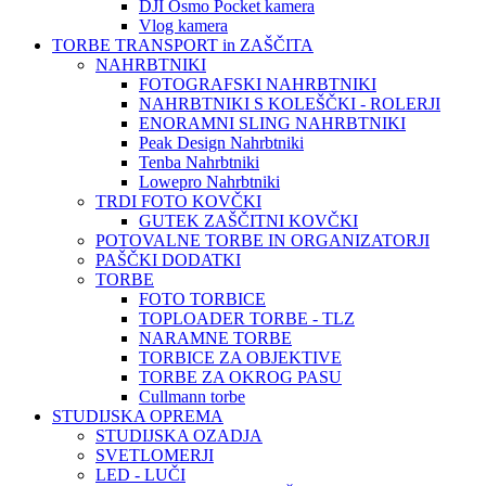
DJI Osmo Pocket kamera
Vlog kamera
TORBE TRANSPORT in ZAŠČITA
NAHRBTNIKI
FOTOGRAFSKI NAHRBTNIKI
NAHRBTNIKI S KOLEŠČKI - ROLERJI
ENORAMNI SLING NAHRBTNIKI
Peak Design Nahrbtniki
Tenba Nahrbtniki
Lowepro Nahrbtniki
TRDI FOTO KOVČKI
GUTEK ZAŠČITNI KOVČKI
POTOVALNE TORBE IN ORGANIZATORJI
PAŠČKI DODATKI
TORBE
FOTO TORBICE
TOPLOADER TORBE - TLZ
NARAMNE TORBE
TORBICE ZA OBJEKTIVE
TORBE ZA OKROG PASU
Cullmann torbe
STUDIJSKA OPREMA
STUDIJSKA OZADJA
SVETLOMERJI
LED - LUČI