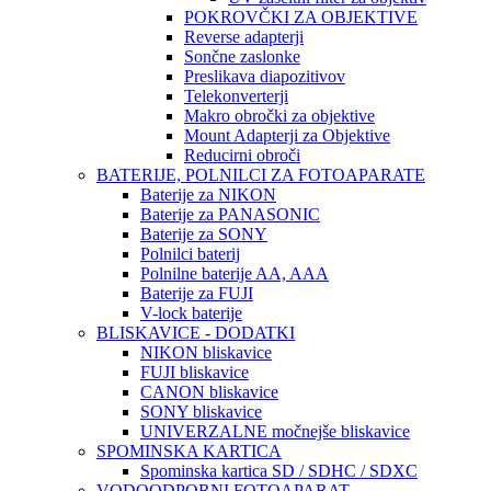
POKROVČKI ZA OBJEKTIVE
Reverse adapterji
Sončne zaslonke
Preslikava diapozitivov
Telekonverterji
Makro obročki za objektive
Mount Adapterji za Objektive
Reducirni obroči
BATERIJE, POLNILCI ZA FOTOAPARATE
Baterije za NIKON
Baterije za PANASONIC
Baterije za SONY
Polnilci baterij
Polnilne baterije AA, AAA
Baterije za FUJI
V-lock baterije
BLISKAVICE - DODATKI
NIKON bliskavice
FUJI bliskavice
CANON bliskavice
SONY bliskavice
UNIVERZALNE močnejše bliskavice
SPOMINSKA KARTICA
Spominska kartica SD / SDHC / SDXC
VODOODPORNI FOTOAPARAT