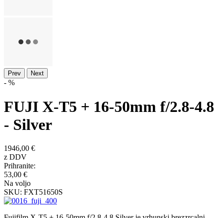
Prev
Next
- %
FUJI X-T5 + 16-50mm f/2.8-4.8
- Silver
1946,00 €
z DDV
Prihranite:
53,00 €
Na voljo
SKU:
FXT51650S
Fujifilm X-T5 + 16-50mm f/2.8-4.8 Silver je vrhunski brezzrcalni