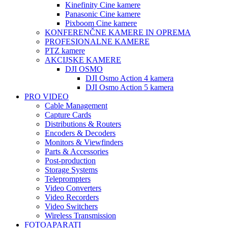
Kinefinity Cine kamere
Panasonic Cine kamere
Pixboom Cine kamere
KONFERENČNE KAMERE IN OPREMA
PROFESIONALNE KAMERE
PTZ kamere
AKCIJSKE KAMERE
DJI OSMO
DJI Osmo Action 4 kamera
DJI Osmo Action 5 kamera
PRO VIDEO
Cable Management
Capture Cards
Distributions & Routers
Encoders & Decoders
Monitors & Viewfinders
Parts & Accessories
Post-production
Storage Systems
Teleprompters
Video Converters
Video Recorders
Video Switchers
Wireless Transmission
FOTOAPARATI