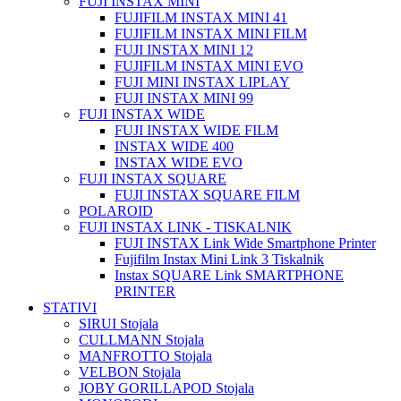
FUJI INSTAX MINI
FUJIFILM INSTAX MINI 41
FUJIFILM INSTAX MINI FILM
FUJI INSTAX MINI 12
FUJIFILM INSTAX MINI EVO
FUJI MINI INSTAX LIPLAY
FUJI INSTAX MINI 99
FUJI INSTAX WIDE
FUJI INSTAX WIDE FILM
INSTAX WIDE 400
INSTAX WIDE EVO
FUJI INSTAX SQUARE
FUJI INSTAX SQUARE FILM
POLAROID
FUJI INSTAX LINK - TISKALNIK
FUJI INSTAX Link Wide Smartphone Printer
Fujifilm Instax Mini Link 3 Tiskalnik
Instax SQUARE Link SMARTPHONE
PRINTER
STATIVI
SIRUI Stojala
CULLMANN Stojala
MANFROTTO Stojala
VELBON Stojala
JOBY GORILLAPOD Stojala