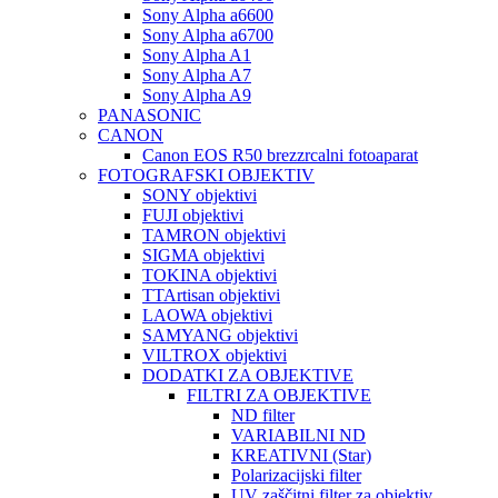
Sony Alpha a6600
Sony Alpha a6700
Sony Alpha A1
Sony Alpha A7
Sony Alpha A9
PANASONIC
CANON
Canon EOS R50 brezzrcalni fotoaparat
FOTOGRAFSKI OBJEKTIV
SONY objektivi
FUJI objektivi
TAMRON objektivi
SIGMA objektivi
TOKINA objektivi
TTArtisan objektivi
LAOWA objektivi
SAMYANG objektivi
VILTROX objektivi
DODATKI ZA OBJEKTIVE
FILTRI ZA OBJEKTIVE
ND filter
VARIABILNI ND
KREATIVNI (Star)
Polarizacijski filter
UV zaščitni filter za objektiv