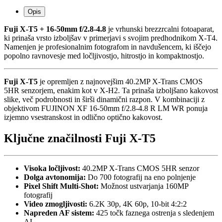
Opis
Fuji X-T5 + 16-50mm f/2.8-4.8
je vrhunski brezzrcalni fotoaparat,
ki prinaša vrsto izboljšav v primerjavi s svojim predhodnikom X-T4.
Namenjen je profesionalnim fotografom in navdušencem, ki iščejo
popolno ravnovesje med ločljivostjo, hitrostjo in kompaktnostjo.
Fuji X-T5
je opremljen z najnovejšim 40.2MP X-Trans CMOS
5HR senzorjem, enakim kot v X-H2. Ta prinaša izboljšano kakovost
slike, več podrobnosti in širši dinamični razpon. V kombinaciji z
objektivom FUJINON XF 16-50mm f/2.8-4.8 R LM WR ponuja
izjemno vsestranskost in odlično optično kakovost.
Ključne značilnosti
Fuji X-T5
Visoka ločljivost:
40.2MP X-Trans CMOS 5HR senzor
Dolga avtonomija:
Do 700 fotografij na eno polnjenje
Pixel Shift Multi-Shot:
Možnost ustvarjanja 160MP
fotografij
Video zmogljivosti:
6.2K 30p, 4K 60p, 10-bit 4:2:2
Napreden AF sistem:
425 točk faznega ostrenja s sledenjem
AI