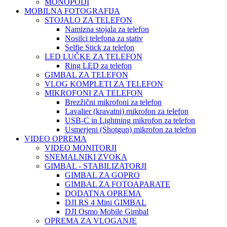
MONOPODI
MOBILNA FOTOGRAFIJA
STOJALO ZA TELEFON
Namizna stojala za telefon
Nosilci telefona za stativ
Selfie Stick za telefon
LED LUČKE ZA TELEFON
Ring LED za telefon
GIMBAL ZA TELEFON
VLOG KOMPLETI ZA TELEFON
MIKROFONI ZA TELEFON
Brezžični mikrofoni za telefon
Lavalier (kravatni) mikrofon za telefon
USB-C in Lightning mikrofon za telefon
Usmerjeni (Shotgun) mikrofon za telefon
VIDEO OPREMA
VIDEO MONITORJI
SNEMALNIKI ZVOKA
GIMBAL - STABILIZATORJI
GIMBAL ZA GOPRO
GIMBAL ZA FOTOAPARATE
DODATNA OPREMA
DJI RS 4 Mini GIMBAL
DJI Osmo Mobile Gimbal
OPREMA ZA VLOGANJE