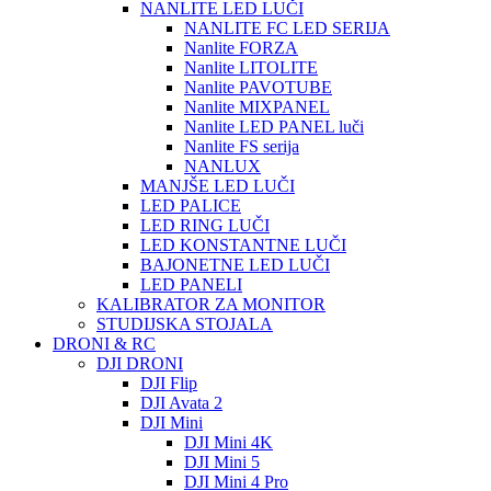
NANLITE LED LUČI
NANLITE FC LED SERIJA
Nanlite FORZA
Nanlite LITOLITE
Nanlite PAVOTUBE
Nanlite MIXPANEL
Nanlite LED PANEL luči
Nanlite FS serija
NANLUX
MANJŠE LED LUČI
LED PALICE
LED RING LUČI
LED KONSTANTNE LUČI
BAJONETNE LED LUČI
LED PANELI
KALIBRATOR ZA MONITOR
STUDIJSKA STOJALA
DRONI & RC
DJI DRONI
DJI Flip
DJI Avata 2
DJI Mini
DJI Mini 4K
DJI Mini 5
DJI Mini 4 Pro