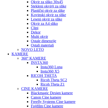
Okvir za sliko 30x45
Stekleni okvirji za slike
Plastični okvir za slike
Kovinski okvir za slike
Leseni okvir za slike
Okvir za A4 sliko
Clipi
Dekor
Multi okvir
Ostale dimenzije
Ostali materiali
NOVO LETO
KAMERE
360° KAMERE
INSTA360
Insta360 Luna
Insta360 X5
RICOH THETA
Ricoh Theta SC2
Ricoh Theta Z1
CINE KAMERE
Blackmagic Design kamere
Canon Cine kamere
Freefly Systems Cine kamere
Fujifilm Cine kamere