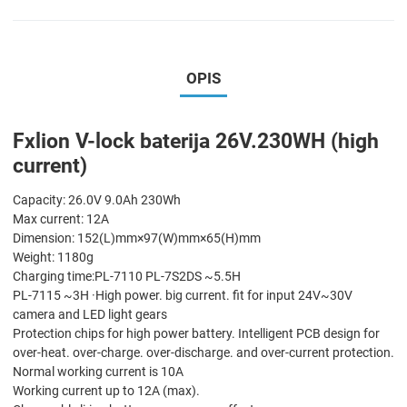
OPIS
Fxlion V-lock baterija 26V.230WH (high
current)
Capacity: 26.0V 9.0Ah 230Wh
Max current: 12A
Dimension: 152(L)mm×97(W)mm×65(H)mm
Weight: 1180g
Charging time:PL-7110 PL-7S2DS ~5.5H
PL-7115 ~3H ·High power. big current. fit for input 24V~30V
camera and LED light gears
Protection chips for high power battery. Intelligent PCB design for
over-heat. over-charge. over-discharge. and over-current protection.
Normal working current is 10A
Working current up to 12A (max).