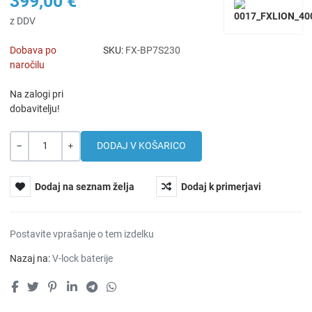
399,00 €
z DDV
Dobava po
SKU:
FX-BP7S230
naročilu
Na zalogi pri
dobavitelju!
Količina
-
+
Dodaj na seznam želja
Dodaj k primerjavi
Postavite vprašanje o tem izdelku
Nazaj na:
V-lock baterije