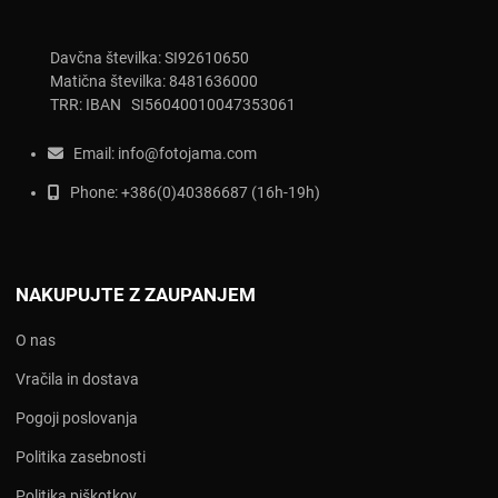
Davčna številka: SI92610650
Matična številka: 8481636000
TRR: IBAN SI56040010047353061
Email:
info@fotojama.com
Phone:
+386(0)403866
87 (16h-19h)
NAKUPUJTE Z ZAUPANJEM
O nas
Vračila in dostava
Pogoji poslovanja
Politika zasebnosti
Politika piškotkov