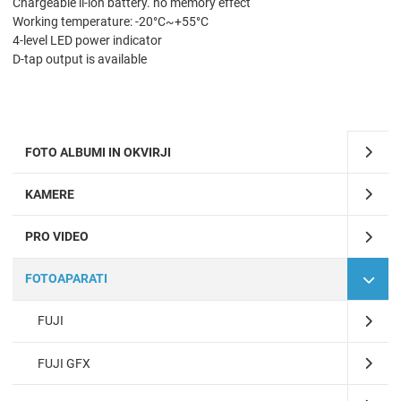
Chargeable li-ion battery. no memory effect
Working temperature: -20°C~+55°C
4-level LED power indicator
D-tap output is available
FOTO ALBUMI IN OKVIRJI
KAMERE
PRO VIDEO
FOTOAPARATI
FUJI
FUJI GFX