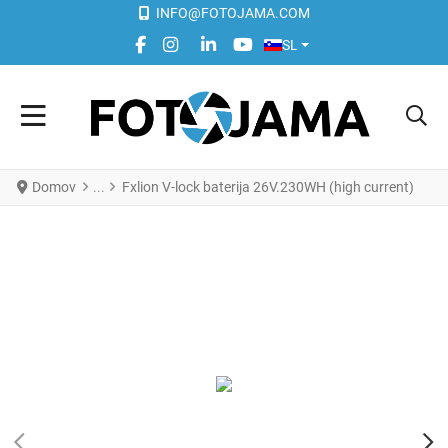
INFO@FOTOJAMA.COM
IZBERITE VAŠ JEZIK
FACEBOOK SOCIAL LINK
INSTAGRAM SOCIAL LINK
LINKEDIN SOCIAL LINK
YOUTUBE SOCIAL LINK
SL
Domov
Fxlion V-lock baterija 26V.230WH (high current)