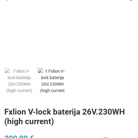
PREV
N
Fxlion V-lock baterija 26V.230WH
(high current)