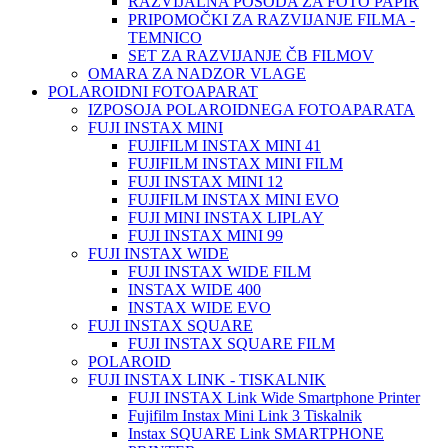
RAZVIJALNA POSODA ZA FOTO PAPIR
PRIPOMOČKI ZA RAZVIJANJE FILMA -
TEMNICO
SET ZA RAZVIJANJE ČB FILMOV
OMARA ZA NADZOR VLAGE
POLAROIDNI FOTOAPARAT
IZPOSOJA POLAROIDNEGA FOTOAPARATA
FUJI INSTAX MINI
FUJIFILM INSTAX MINI 41
FUJIFILM INSTAX MINI FILM
FUJI INSTAX MINI 12
FUJIFILM INSTAX MINI EVO
FUJI MINI INSTAX LIPLAY
FUJI INSTAX MINI 99
FUJI INSTAX WIDE
FUJI INSTAX WIDE FILM
INSTAX WIDE 400
INSTAX WIDE EVO
FUJI INSTAX SQUARE
FUJI INSTAX SQUARE FILM
POLAROID
FUJI INSTAX LINK - TISKALNIK
FUJI INSTAX Link Wide Smartphone Printer
Fujifilm Instax Mini Link 3 Tiskalnik
Instax SQUARE Link SMARTPHONE