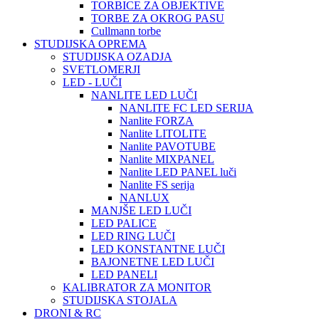
TORBICE ZA OBJEKTIVE
TORBE ZA OKROG PASU
Cullmann torbe
STUDIJSKA OPREMA
STUDIJSKA OZADJA
SVETLOMERJI
LED - LUČI
NANLITE LED LUČI
NANLITE FC LED SERIJA
Nanlite FORZA
Nanlite LITOLITE
Nanlite PAVOTUBE
Nanlite MIXPANEL
Nanlite LED PANEL luči
Nanlite FS serija
NANLUX
MANJŠE LED LUČI
LED PALICE
LED RING LUČI
LED KONSTANTNE LUČI
BAJONETNE LED LUČI
LED PANELI
KALIBRATOR ZA MONITOR
STUDIJSKA STOJALA
DRONI & RC