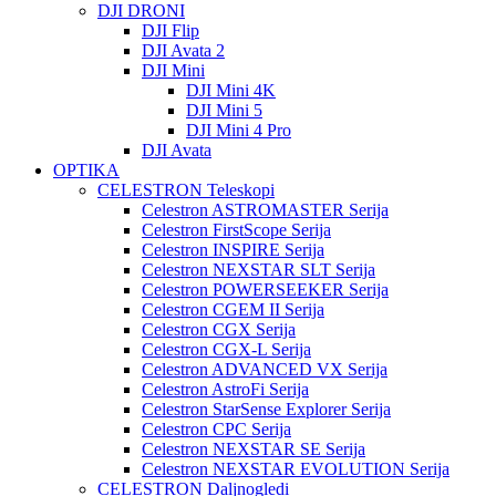
DJI DRONI
DJI Flip
DJI Avata 2
DJI Mini
DJI Mini 4K
DJI Mini 5
DJI Mini 4 Pro
DJI Avata
OPTIKA
CELESTRON Teleskopi
Celestron ASTROMASTER Serija
Celestron FirstScope Serija
Celestron INSPIRE Serija
Celestron NEXSTAR SLT Serija
Celestron POWERSEEKER Serija
Celestron CGEM II Serija
Celestron CGX Serija
Celestron CGX-L Serija
Celestron ADVANCED VX Serija
Celestron AstroFi Serija
Celestron StarSense Explorer Serija
Celestron CPC Serija
Celestron NEXSTAR SE Serija
Celestron NEXSTAR EVOLUTION Serija
CELESTRON Daljnogledi