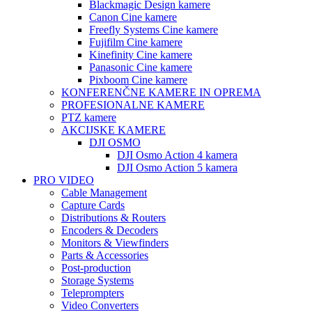
Blackmagic Design kamere
Canon Cine kamere
Freefly Systems Cine kamere
Fujifilm Cine kamere
Kinefinity Cine kamere
Panasonic Cine kamere
Pixboom Cine kamere
KONFERENČNE KAMERE IN OPREMA
PROFESIONALNE KAMERE
PTZ kamere
AKCIJSKE KAMERE
DJI OSMO
DJI Osmo Action 4 kamera
DJI Osmo Action 5 kamera
PRO VIDEO
Cable Management
Capture Cards
Distributions & Routers
Encoders & Decoders
Monitors & Viewfinders
Parts & Accessories
Post-production
Storage Systems
Teleprompters
Video Converters