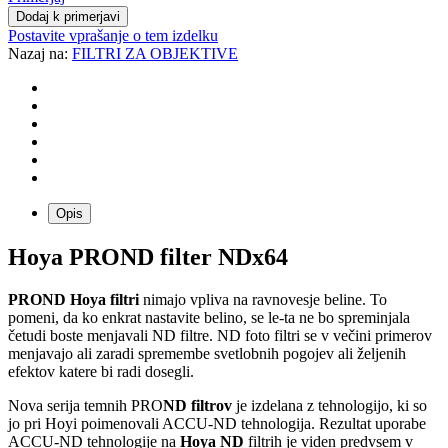
Dodaj k primerjavi
Postavite vprašanje o tem izdelku
Nazaj na:
FILTRI ZA OBJEKTIVE
Opis
Hoya PROND filter NDx64
PROND Hoya filtri
nimajo vpliva na ravnovesje beline. To
pomeni, da ko enkrat nastavite belino, se le-ta ne bo spreminjala
četudi boste menjavali ND filtre. ND foto filtri se v večini primerov
menjavajo ali zaradi spremembe svetlobnih pogojev ali željenih
efektov katere bi radi dosegli.
Nova serija temnih PRO
ND filtrov
je izdelana z tehnologijo, ki so
jo pri Hoyi poimenovali ACCU-ND tehnologija. Rezultat uporabe
ACCU-ND tehnologije na
Hoya ND
filtrih je viden predvsem v