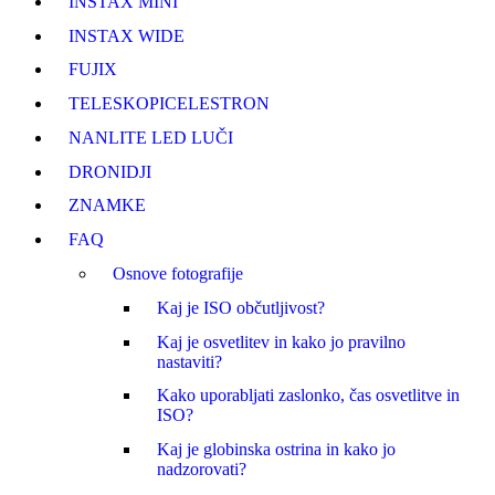
INSTAX MINI
INSTAX WIDE
FUJI
X
TELESKOPI
CELESTRON
NANLITE LED LUČI
DRONI
DJI
ZNAMKE
FAQ
Osnove fotografije
Kaj je ISO občutljivost?
Kaj je osvetlitev in kako jo pravilno
nastaviti?
Kako uporabljati zaslonko, čas osvetlitve in
ISO?
Kaj je globinska ostrina in kako jo
nadzorovati?