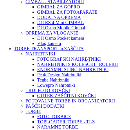
GIMBAL - STABILIZATORJI
GIMBAL ZA GOPRO
GIMBAL ZA FOTOAPARATE
DODATNA OPREMA
DJI RS 4 Mini GIMBAL
DJI Osmo Mobile Gimbal
OPREMA ZA VLOGANJE
DJI Osmo Pocket kamera
Vlog kamera
TORBE TRANSPORT in ZAŠČITA
NAHRBTNIKI
FOTOGRAFSKI NAHRBTNIKI
NAHRBTNIKI S KOLEŠČKI - ROLERJI
ENORAMNI SLING NAHRBTNIKI
Peak Design Nahrbtniki
Tenba Nahrbtniki
Lowepro Nahrbtniki
TRDI FOTO KOVČKI
GUTEK ZAŠČITNI KOVČKI
POTOVALNE TORBE IN ORGANIZATORJI
PAŠČKI DODATKI
TORBE
FOTO TORBICE
TOPLOADER TORBE - TLZ
NARAMNE TORBE