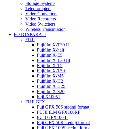
Storage Systems
Teleprompters
Video Converters
Video Recorders
Video Switchers
Wireless Transmission
FOTOAPARATI
FUJI
Fujifilm X-T30 II
Fujifilm X-half
Fujifilm X-E5
Fujifilm X-T30 III
Fujifilm X-T5
Fujifilm X-T50
Fujifilm X-M5
Fujifilm X-H2
Fujifilm X-H2S
Fujifilm X-S20
Fuji X100VI
FUJI GFX
Fuji GFX 50S srednji format
FUJIFILM GFX100RF
FUJI GFX100 II
Fuji GFX 50R srednji format
Fuji GFX 100S srednji format