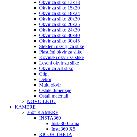
Okvir za sliko 13x18
Okvir za sliko 15x20
Okvir za sliko 18x24
Okvir za sliko 20x30
Okvir za sliko 20x25
Okvir za sliko 24x30
Okvir za sliko 30x40
Okvir za sliko 30x45
Stekleni okvirji za slike
Plastični okvir za slike
Kovinski okvir za slike
Leseni okvir za slike
Okvir za A4 sliko
Clipi
Dekor
Multi okvir
Ostale dimenzije
Ostali materiali
NOVO LETO
KAMERE
360° KAMERE
INSTA360
Insta360 Luna
Insta360 X5
RICOH THETA