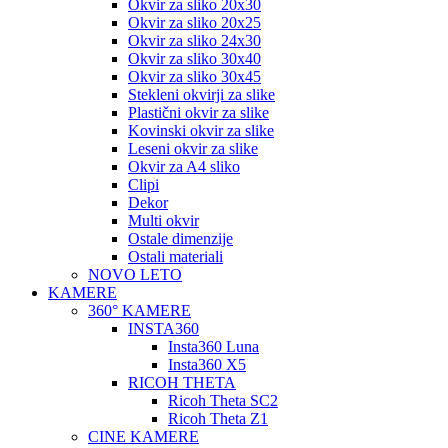
Okvir za sliko 20x30
Okvir za sliko 20x25
Okvir za sliko 24x30
Okvir za sliko 30x40
Okvir za sliko 30x45
Stekleni okvirji za slike
Plastični okvir za slike
Kovinski okvir za slike
Leseni okvir za slike
Okvir za A4 sliko
Clipi
Dekor
Multi okvir
Ostale dimenzije
Ostali materiali
NOVO LETO
KAMERE
360° KAMERE
INSTA360
Insta360 Luna
Insta360 X5
RICOH THETA
Ricoh Theta SC2
Ricoh Theta Z1
CINE KAMERE