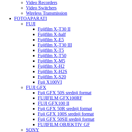
Video Recorders
Video Switchers
Wireless Transmission
FOTOAPARATI
FUJI
Fujifilm X-T30 II
Fujifilm X-half
Fujifilm X-E5
Fujifilm X-T30 III
Fujifilm X-T5
Fujifilm X-T50
Fujifilm X-M5
Fujifilm X-H2
Fujifilm X-H2S
Fujifilm X-S20
Fuji X100VI
FUJI GFX
Fuji GFX 50S srednji format
FUJIFILM GFX100RF
FUJI GFX100 II
Fuji GFX 50R srednji format
Fuji GFX 100S srednji format
Fuji GFX 50SII srednji format
FUJIFILM OBJEKTIV GF
SONY