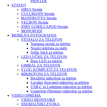
PRINTER
STATIVI
SIRUI Stojala
CULLMANN Stojala
MANFROTTO Stojala
VELBON Stojala
JOBY GORILLAPOD Stojala
MONOPODI
MOBILNA FOTOGRAFIJA
STOJALO ZA TELEFON
Namizna stojala za telefon
Nosilci telefona za stativ
Selfie Stick za telefon
LED LUČKE ZA TELEFON
Ring LED za telefon
GIMBAL ZA TELEFON
VLOG KOMPLETI ZA TELEFON
MIKROFONI ZA TELEFON
Brezžični mikrofoni za telefon
Lavalier (kravatni) mikrofon za telefon
USB-C in Lightning mikrofon za telefon
Usmerjeni (Shotgun) mikrofon za telefon
VIDEO OPREMA
VIDEO MONITORJI
SNEMALNIKI ZVOKA