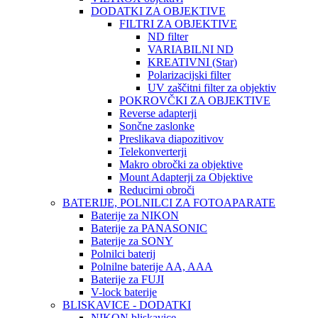
DODATKI ZA OBJEKTIVE
FILTRI ZA OBJEKTIVE
ND filter
VARIABILNI ND
KREATIVNI (Star)
Polarizacijski filter
UV zaščitni filter za objektiv
POKROVČKI ZA OBJEKTIVE
Reverse adapterji
Sončne zaslonke
Preslikava diapozitivov
Telekonverterji
Makro obročki za objektive
Mount Adapterji za Objektive
Reducirni obroči
BATERIJE, POLNILCI ZA FOTOAPARATE
Baterije za NIKON
Baterije za PANASONIC
Baterije za SONY
Polnilci baterij
Polnilne baterije AA, AAA
Baterije za FUJI
V-lock baterije
BLISKAVICE - DODATKI
NIKON bliskavice