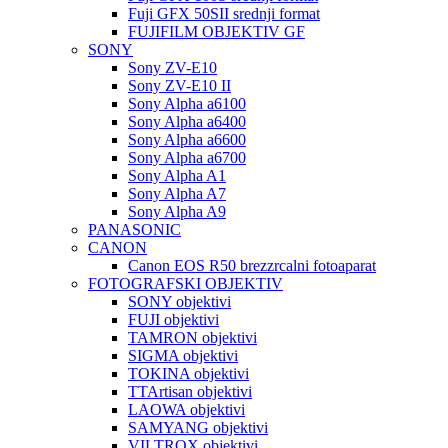
Fuji GFX 50SII srednji format
FUJIFILM OBJEKTIV GF
SONY
Sony ZV-E10
Sony ZV-E10 II
Sony Alpha a6100
Sony Alpha a6400
Sony Alpha a6600
Sony Alpha a6700
Sony Alpha A1
Sony Alpha A7
Sony Alpha A9
PANASONIC
CANON
Canon EOS R50 brezzrcalni fotoaparat
FOTOGRAFSKI OBJEKTIV
SONY objektivi
FUJI objektivi
TAMRON objektivi
SIGMA objektivi
TOKINA objektivi
TTArtisan objektivi
LAOWA objektivi
SAMYANG objektivi
VILTROX objektivi