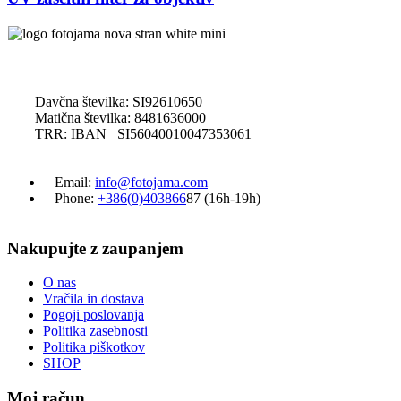
Davčna številka: SI92610650
Matična številka: 8481636000
TRR: IBAN SI56040010047353061
Email:
info@fotojama.com
Phone:
+386(0)403866
87 (16h-19h)
Nakupujte z zaupanjem
O nas
Vračila in dostava
Pogoji poslovanja
Politika zasebnosti
Politika piškotkov
SHOP
Moj račun