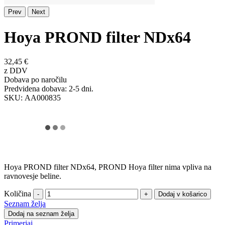
Prev
Next
Hoya PROND filter NDx64
32,45 €
z DDV
Dobava po naročilu
Predvidena dobava: 2-5 dni.
SKU:
AA000835
Hoya PROND filter NDx64, PROND Hoya filter nima vpliva na
ravnovesje beline.
Količina
-
+
Seznam želja
Dodaj na seznam želja
Primerjaj