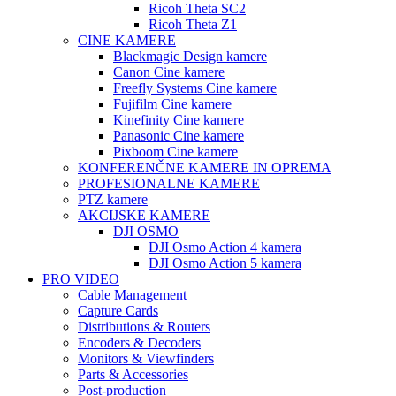
Ricoh Theta SC2
Ricoh Theta Z1
CINE KAMERE
Blackmagic Design kamere
Canon Cine kamere
Freefly Systems Cine kamere
Fujifilm Cine kamere
Kinefinity Cine kamere
Panasonic Cine kamere
Pixboom Cine kamere
KONFERENČNE KAMERE IN OPREMA
PROFESIONALNE KAMERE
PTZ kamere
AKCIJSKE KAMERE
DJI OSMO
DJI Osmo Action 4 kamera
DJI Osmo Action 5 kamera
PRO VIDEO
Cable Management
Capture Cards
Distributions & Routers
Encoders & Decoders
Monitors & Viewfinders
Parts & Accessories
Post-production