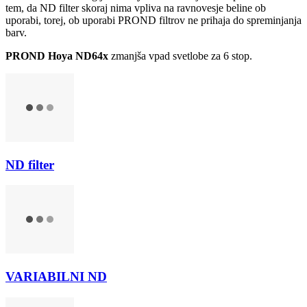
tem, da ND filter skoraj nima vpliva na ravnovesje beline ob
uporabi, torej, ob uporabi PROND filtrov ne prihaja do spreminjanja
barv.
PROND Hoya ND64x
zmanjša vpad svetlobe za 6 stop.
ND filter
VARIABILNI ND