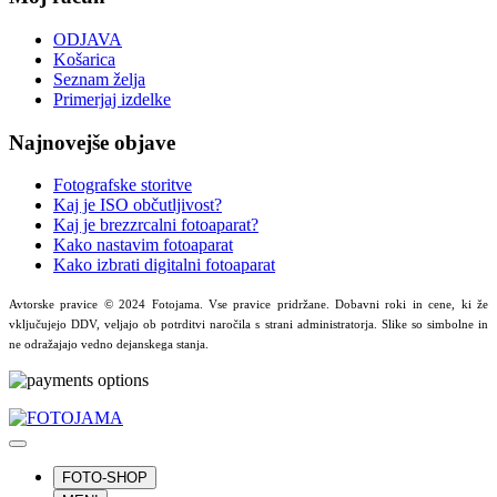
ODJAVA
Košarica
Seznam želja
Primerjaj izdelke
Najnovejše objave
Fotografske storitve
Kaj je ISO občutljivost?
Kaj je brezzrcalni fotoaparat?
Kako nastavim fotoaparat
Kako izbrati digitalni fotoaparat
Avtorske pravice © 2024 Fotojama. Vse pravice pridržane. Dobavni roki in cene, ki že
vključujejo DDV, veljajo ob potrditvi naročila s strani administratorja. Slike so simbolne in
ne odražajajo vedno dejanskega stanja.
FOTO-SHOP