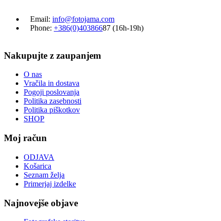
Email:
info@fotojama.com
Phone:
+386(0)403866
87 (16h-19h)
Nakupujte z zaupanjem
O nas
Vračila in dostava
Pogoji poslovanja
Politika zasebnosti
Politika piškotkov
SHOP
Moj račun
ODJAVA
Košarica
Seznam želja
Primerjaj izdelke
Najnovejše objave