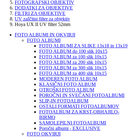
FOTOGRAFSKI OBJEKTIV
DODATKI ZA OBJEKTIVE
FILTRI ZA OBJEKTIVE
UV zaščitni filter za objektiv
Hoya UX II UV filter 52mm
FOTO ALBUMI IN OKVIRJI
FOTO ALBUMI
FOTO ALBUMI ZA SLIKE 13x18 in 13x19
FOTO ALBUM do 100 slik 10x15
FOTO ALBUM za 100 slik 10x15
FOTO ALBUM za 200 slik 10x15
FOTO ALBUM za 300 slik 10x15
FOTO ALBUM za 400 slik 10x15
MODEREN FOTO ALBUM
KLASIČNI FOTO ALBUM
OTROŠKI FOTO ALBUM
POROČNI IN SVEČANI FOTOALBUMI
SLIP-IN FOTOALBUM
OSTALI FORMATI FOTOALBUMOV
FOTOALBUM ZA KRST-OBHAJILO-
BIRMO
SAMOLEPILNI FOTOALBUMI
Poročni albumi - EXCLUSIVE
FOTO OKVIRJI