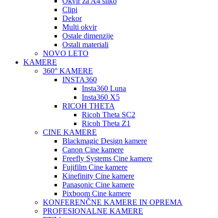
Okvir za A4 sliko
Clipi
Dekor
Multi okvir
Ostale dimenzije
Ostali materiali
NOVO LETO
KAMERE
360° KAMERE
INSTA360
Insta360 Luna
Insta360 X5
RICOH THETA
Ricoh Theta SC2
Ricoh Theta Z1
CINE KAMERE
Blackmagic Design kamere
Canon Cine kamere
Freefly Systems Cine kamere
Fujifilm Cine kamere
Kinefinity Cine kamere
Panasonic Cine kamere
Pixboom Cine kamere
KONFERENČNE KAMERE IN OPREMA
PROFESIONALNE KAMERE