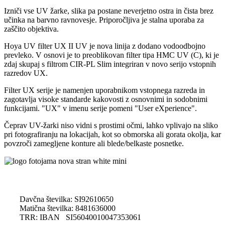
Izniči vse UV žarke, slika pa postane neverjetno ostra in čista brez
učinka na barvno ravnovesje. Priporočljiva je stalna uporaba za
zaščito objektiva.
Hoya UV filter UX II UV je nova linija z dodano vodoodbojno
prevleko. V osnovi je to preoblikovan filter tipa HMC UV (C), ki je
zdaj skupaj s filtrom CIR-PL Slim integriran v novo serijo vstopnih
razredov UX.
Filter UX serije je namenjen uporabnikom vstopnega razreda in
zagotavlja visoke standarde kakovosti z osnovnimi in sodobnimi
funkcijami. "UX" v imenu serije pomeni "User eXperience".
Čeprav UV-žarki niso vidni s prostimi očmi, lahko vplivajo na sliko
pri fotografiranju na lokacijah, kot so obmorska ali gorata okolja, kar
povzroči zamegljene konture ali blede/belkaste posnetke.
Davčna številka: SI92610650
Matična številka: 8481636000
TRR: IBAN SI56040010047353061