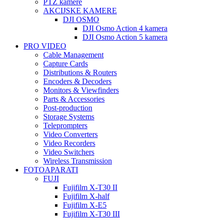
PTZ kamere
AKCIJSKE KAMERE
DJI OSMO
DJI Osmo Action 4 kamera
DJI Osmo Action 5 kamera
PRO VIDEO
Cable Management
Capture Cards
Distributions & Routers
Encoders & Decoders
Monitors & Viewfinders
Parts & Accessories
Post-production
Storage Systems
Teleprompters
Video Converters
Video Recorders
Video Switchers
Wireless Transmission
FOTOAPARATI
FUJI
Fujifilm X-T30 II
Fujifilm X-half
Fujifilm X-E5
Fujifilm X-T30 III