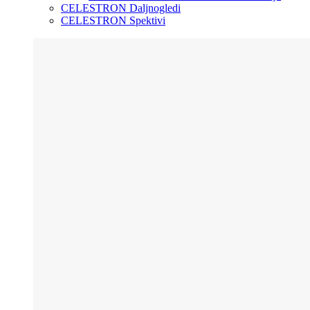
CELESTRON Daljnogledi
CELESTRON Spektivi