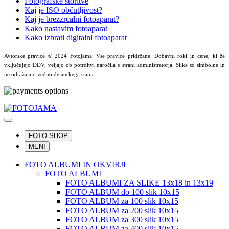
Fotografske storitve
Kaj je ISO občutljivost?
Kaj je brezzrcalni fotoaparat?
Kako nastavim fotoaparat
Kako izbrati digitalni fotoaparat
Avtorske pravice © 2024 Fotojama. Vse pravice pridržane. Dobavni roki in cene, ki že
vključujejo DDV, veljajo ob potrditvi naročila s strani administratorja. Slike so simbolne in
ne odražajajo vedno dejanskega stanja.
FOTO-SHOP
MENI
FOTO ALBUMI IN OKVIRJI
FOTO ALBUMI
FOTO ALBUMI ZA SLIKE 13x18 in 13x19
FOTO ALBUM do 100 slik 10x15
FOTO ALBUM za 100 slik 10x15
FOTO ALBUM za 200 slik 10x15
FOTO ALBUM za 300 slik 10x15
FOTO ALBUM za 400 slik 10x15