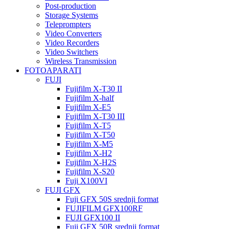
Post-production
Storage Systems
Teleprompters
Video Converters
Video Recorders
Video Switchers
Wireless Transmission
FOTOAPARATI
FUJI
Fujifilm X-T30 II
Fujifilm X-half
Fujifilm X-E5
Fujifilm X-T30 III
Fujifilm X-T5
Fujifilm X-T50
Fujifilm X-M5
Fujifilm X-H2
Fujifilm X-H2S
Fujifilm X-S20
Fuji X100VI
FUJI GFX
Fuji GFX 50S srednji format
FUJIFILM GFX100RF
FUJI GFX100 II
Fuji GFX 50R srednji format