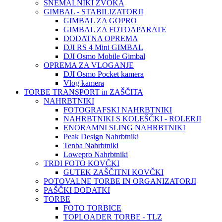
SNEMALNIKI ZVOKA
GIMBAL - STABILIZATORJI
GIMBAL ZA GOPRO
GIMBAL ZA FOTOAPARATE
DODATNA OPREMA
DJI RS 4 Mini GIMBAL
DJI Osmo Mobile Gimbal
OPREMA ZA VLOGANJE
DJI Osmo Pocket kamera
Vlog kamera
TORBE TRANSPORT in ZAŠČITA
NAHRBTNIKI
FOTOGRAFSKI NAHRBTNIKI
NAHRBTNIKI S KOLEŠČKI - ROLERJI
ENORAMNI SLING NAHRBTNIKI
Peak Design Nahrbtniki
Tenba Nahrbtniki
Lowepro Nahrbtniki
TRDI FOTO KOVČKI
GUTEK ZAŠČITNI KOVČKI
POTOVALNE TORBE IN ORGANIZATORJI
PAŠČKI DODATKI
TORBE
FOTO TORBICE
TOPLOADER TORBE - TLZ