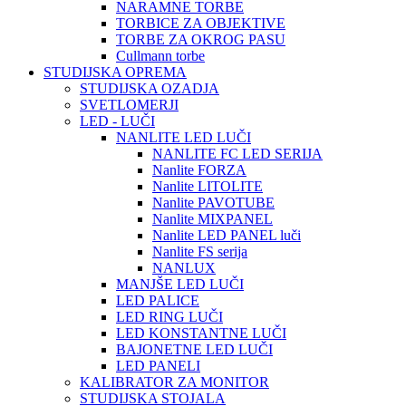
NARAMNE TORBE
TORBICE ZA OBJEKTIVE
TORBE ZA OKROG PASU
Cullmann torbe
STUDIJSKA OPREMA
STUDIJSKA OZADJA
SVETLOMERJI
LED - LUČI
NANLITE LED LUČI
NANLITE FC LED SERIJA
Nanlite FORZA
Nanlite LITOLITE
Nanlite PAVOTUBE
Nanlite MIXPANEL
Nanlite LED PANEL luči
Nanlite FS serija
NANLUX
MANJŠE LED LUČI
LED PALICE
LED RING LUČI
LED KONSTANTNE LUČI
BAJONETNE LED LUČI
LED PANELI
KALIBRATOR ZA MONITOR
STUDIJSKA STOJALA