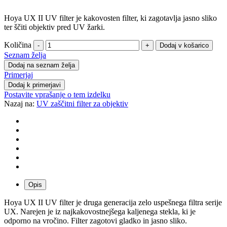
Hoya UX II UV filter je kakovosten filter, ki zagotavlja jasno sliko
ter ščiti objektiv pred UV žarki.
Količina
-
+
Seznam želja
Dodaj na seznam želja
Primerjaj
Dodaj k primerjavi
Postavite vprašanje o tem izdelku
Nazaj na:
UV zaščitni filter za objektiv
Opis
Hoya UX II UV filter je druga generacija zelo uspešnega filtra serije
UX. Narejen je iz najkakovostnejšega kaljenega stekla, ki je
odporno na vročino. Filter zagotovi gladko in jasno sliko.