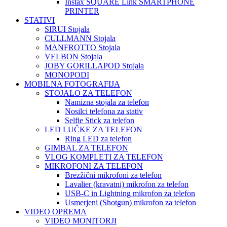
Instax SQUARE Link SMARTPHONE
PRINTER
STATIVI
SIRUI Stojala
CULLMANN Stojala
MANFROTTO Stojala
VELBON Stojala
JOBY GORILLAPOD Stojala
MONOPODI
MOBILNA FOTOGRAFIJA
STOJALO ZA TELEFON
Namizna stojala za telefon
Nosilci telefona za stativ
Selfie Stick za telefon
LED LUČKE ZA TELEFON
Ring LED za telefon
GIMBAL ZA TELEFON
VLOG KOMPLETI ZA TELEFON
MIKROFONI ZA TELEFON
Brezžični mikrofoni za telefon
Lavalier (kravatni) mikrofon za telefon
USB-C in Lightning mikrofon za telefon
Usmerjeni (Shotgun) mikrofon za telefon
VIDEO OPREMA
VIDEO MONITORJI