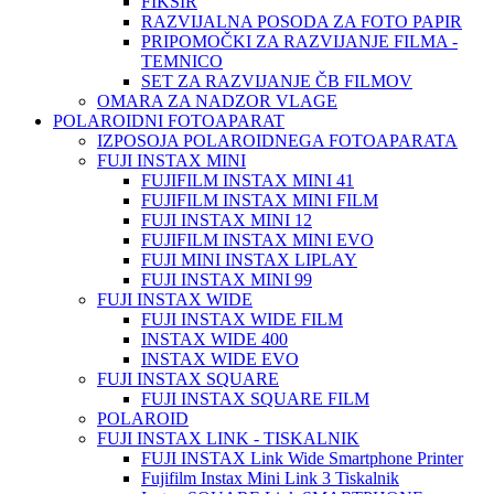
FIKSIR
RAZVIJALNA POSODA ZA FOTO PAPIR
PRIPOMOČKI ZA RAZVIJANJE FILMA -
TEMNICO
SET ZA RAZVIJANJE ČB FILMOV
OMARA ZA NADZOR VLAGE
POLAROIDNI FOTOAPARAT
IZPOSOJA POLAROIDNEGA FOTOAPARATA
FUJI INSTAX MINI
FUJIFILM INSTAX MINI 41
FUJIFILM INSTAX MINI FILM
FUJI INSTAX MINI 12
FUJIFILM INSTAX MINI EVO
FUJI MINI INSTAX LIPLAY
FUJI INSTAX MINI 99
FUJI INSTAX WIDE
FUJI INSTAX WIDE FILM
INSTAX WIDE 400
INSTAX WIDE EVO
FUJI INSTAX SQUARE
FUJI INSTAX SQUARE FILM
POLAROID
FUJI INSTAX LINK - TISKALNIK
FUJI INSTAX Link Wide Smartphone Printer
Fujifilm Instax Mini Link 3 Tiskalnik