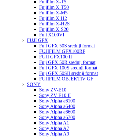
Fujifilm X-T5
Fujifilm X-T50
Fujifilm X-M5
Fujifilm X-H2
Fujifilm X-H2S
Fujifilm X-S20
Fuji X100VI
FUJI GFX
Fuji GFX 50S srednji format
FUJIFILM GFX100RF
FUJI GFX100 II
Fuji GFX 50R srednji format
Fuji GFX 100S srednji format
Fuji GFX 50SII srednji format
FUJIFILM OBJEKTIV GF
SONY
Sony ZV-E10
Sony ZV-E10 II
Sony Alpha a6100
Sony Alpha a6400
Sony Alpha a6600
Sony Alpha a6700
Sony Alpha A1
Sony Alpha A7
Sony Alpha A9