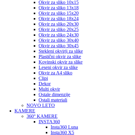
Okvir za sliko 10x15
Okvir za sliko 13x18
Okvir za sliko 15x20
Okvir za sliko 18x24
Okvir za sliko 20x30
Okvir za sliko 20x25
Okvir za sliko 24x30
Okvir za sliko 30x40
Okvir za sliko 30x45
Stekleni okvirji za slike
Plastični okvir za slike
Kovinski okvir za slike
Leseni okvir za slike
Okvir za A4 sliko
Clipi
Dekor
Multi okvir
Ostale dimenzije
Ostali materiali
NOVO LETO
KAMERE
360° KAMERE
INSTA360
Insta360 Luna
Insta360 X5