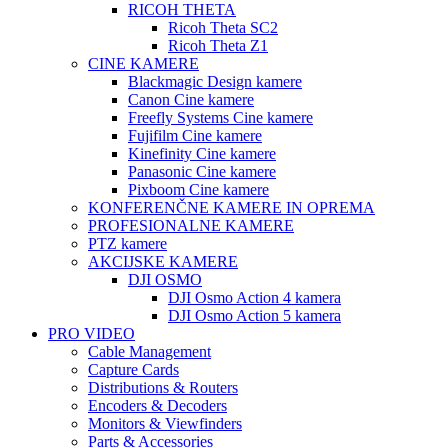
RICOH THETA
Ricoh Theta SC2
Ricoh Theta Z1
CINE KAMERE
Blackmagic Design kamere
Canon Cine kamere
Freefly Systems Cine kamere
Fujifilm Cine kamere
Kinefinity Cine kamere
Panasonic Cine kamere
Pixboom Cine kamere
KONFERENČNE KAMERE IN OPREMA
PROFESIONALNE KAMERE
PTZ kamere
AKCIJSKE KAMERE
DJI OSMO
DJI Osmo Action 4 kamera
DJI Osmo Action 5 kamera
PRO VIDEO
Cable Management
Capture Cards
Distributions & Routers
Encoders & Decoders
Monitors & Viewfinders
Parts & Accessories