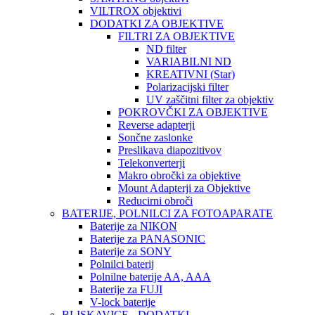
VILTROX objektivi
DODATKI ZA OBJEKTIVE
FILTRI ZA OBJEKTIVE
ND filter
VARIABILNI ND
KREATIVNI (Star)
Polarizacijski filter
UV zaščitni filter za objektiv
POKROVČKI ZA OBJEKTIVE
Reverse adapterji
Sončne zaslonke
Preslikava diapozitivov
Telekonverterji
Makro obročki za objektive
Mount Adapterji za Objektive
Reducirni obroči
BATERIJE, POLNILCI ZA FOTOAPARATE
Baterije za NIKON
Baterije za PANASONIC
Baterije za SONY
Polnilci baterij
Polnilne baterije AA, AAA
Baterije za FUJI
V-lock baterije
BLISKAVICE - DODATKI