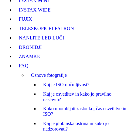
INSTAX MINI
INSTAX WIDE
FUJI
X
TELESKOPI
CELESTRON
NANLITE LED LUČI
DRONI
DJI
ZNAMKE
FAQ
Osnove fotografije
Kaj je ISO občutljivost?
Kaj je osvetlitev in kako jo pravilno
nastaviti?
Kako uporabljati zaslonko, čas osvetlitve in
ISO?
Kaj je globinska ostrina in kako jo
nadzorovati?