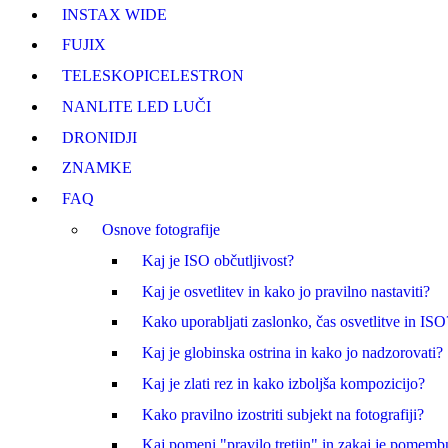
INSTAX WIDE
FUJI
X
TELESKOPI
CELESTRON
NANLITE LED LUČI
DRONI
DJI
ZNAMKE
FAQ
Osnove fotografije
Kaj je ISO občutljivost?
Kaj je osvetlitev in kako jo pravilno nastaviti?
Kako uporabljati zaslonko, čas osvetlitve in ISO
Kaj je globinska ostrina in kako jo nadzorovati?
Kaj je zlati rez in kako izboljša kompozicijo?
Kako pravilno izostriti subjekt na fotografiji?
Kaj pomeni "pravilo tretjin" in zakaj je pomem