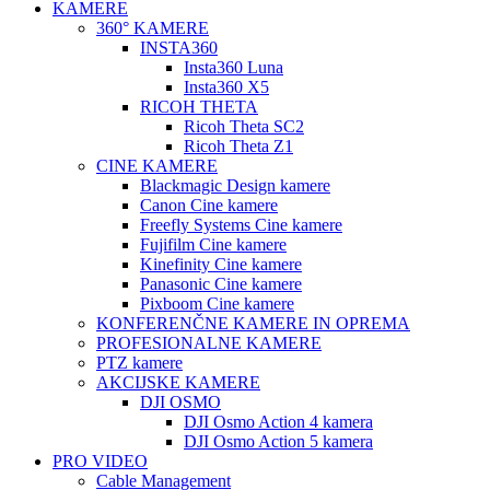
KAMERE
360° KAMERE
INSTA360
Insta360 Luna
Insta360 X5
RICOH THETA
Ricoh Theta SC2
Ricoh Theta Z1
CINE KAMERE
Blackmagic Design kamere
Canon Cine kamere
Freefly Systems Cine kamere
Fujifilm Cine kamere
Kinefinity Cine kamere
Panasonic Cine kamere
Pixboom Cine kamere
KONFERENČNE KAMERE IN OPREMA
PROFESIONALNE KAMERE
PTZ kamere
AKCIJSKE KAMERE
DJI OSMO
DJI Osmo Action 4 kamera
DJI Osmo Action 5 kamera
PRO VIDEO
Cable Management