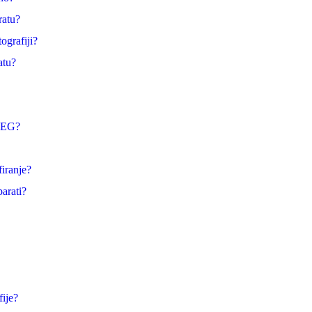
ratu?
ografiji?
atu?
JPEG?
firanje?
arati?
fije?