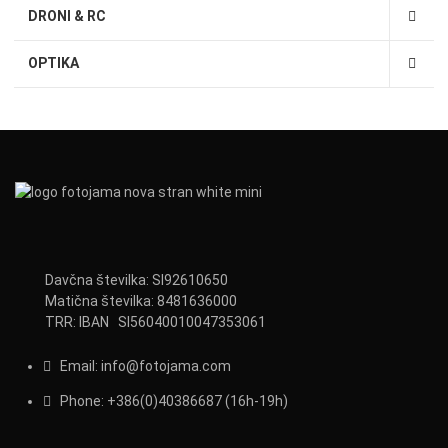
DRONI & RC
OPTIKA
Davčna številka: SI92610650
Matična številka: 8481636000
TRR: IBAN SI56040010047353061
Email:
info@fotojama.com
Phone:
+386(0)403866
87 (16h-19h)