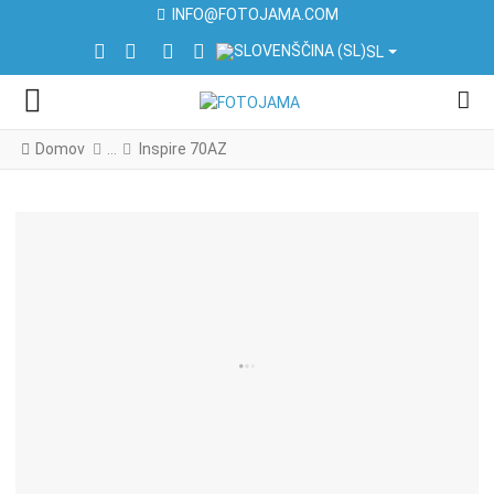
INFO@FOTOJAMA.COM
IZBERITE VAŠ JEZIK
FACEBOOK SOCIAL LINK
INSTAGRAM SOCIAL LINK
LINKEDIN SOCIAL LINK
YOUTUBE SOCIAL LINK
SL
Domov
Inspire 70AZ