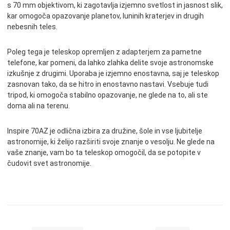
s 70 mm objektivom, ki zagotavlja izjemno svetlost in jasnost slik,
kar omogoča opazovanje planetov, luninih kraterjev in drugih
nebesnih teles.
Poleg tega je teleskop opremljen z adapterjem za pametne
telefone, kar pomeni, da lahko zlahka delite svoje astronomske
izkušnje z drugimi. Uporaba je izjemno enostavna, saj je teleskop
zasnovan tako, da se hitro in enostavno nastavi. Vsebuje tudi
tripod, ki omogoča stabilno opazovanje, ne glede na to, ali ste
doma ali na terenu.
Inspire 70AZ je odlična izbira za družine, šole in vse ljubitelje
astronomije, ki želijo razširiti svoje znanje o vesolju. Ne glede na
vaše znanje, vam bo ta teleskop omogočil, da se potopite v
čudovit svet astronomije.