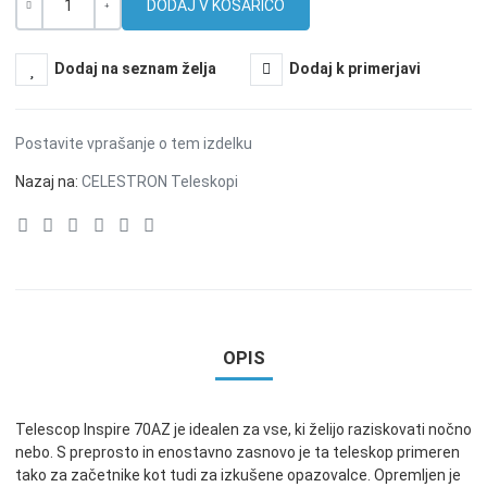
Količina
-
+
Dodaj na seznam želja
Dodaj k primerjavi
Postavite vprašanje o tem izdelku
Nazaj na:
CELESTRON Teleskopi
OPIS
Telescop Inspire 70AZ je idealen za vse, ki želijo raziskovati nočno
nebo. S preprosto in enostavno zasnovo je ta teleskop primeren
tako za začetnike kot tudi za izkušene opazovalce. Opremljen je