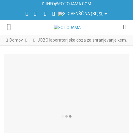
INFO@FOTOJAMA.COM
IZBERITE VAŠ JEZIK
FACEBOOK SOCIAL LINK
INSTAGRAM SOCIAL LINK
LINKEDIN SOCIAL LINK
YOUTUBE SOCIAL LINK
SL
Domov
JOBO laboratorijska doza za shranjevanje kemikalij - 1000ml ČRNA