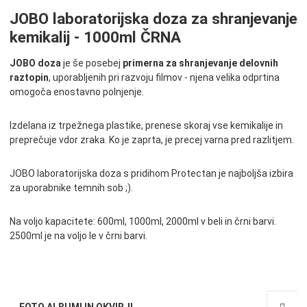
JOBO laboratorijska doza za shranjevanje
kemikalij - 1000ml ČRNA
JOBO doza
je še posebej
primerna za shranjevanje delovnih
raztopin
, uporabljenih pri razvoju filmov - njena velika odprtina
omogoča enostavno polnjenje.
Izdelana iz trpežnega plastike, prenese skoraj vse kemikalije in
preprečuje vdor zraka. Ko je zaprta, je precej varna pred razlitjem.
JOBO laboratorijska doza s pridihom Protectan je najboljša izbira
za uporabnike temnih sob ;).
Na voljo kapacitete: 600ml, 1000ml, 2000ml v beli in črni barvi.
2500ml je na voljo le v črni barvi.