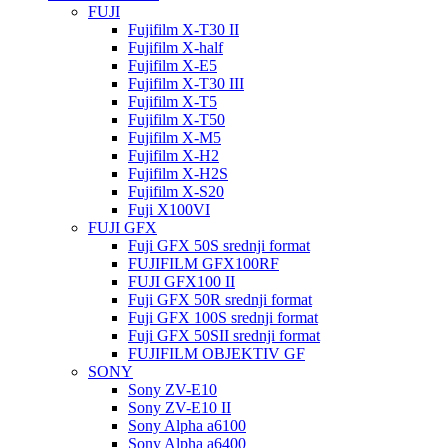
FUJI
Fujifilm X-T30 II
Fujifilm X-half
Fujifilm X-E5
Fujifilm X-T30 III
Fujifilm X-T5
Fujifilm X-T50
Fujifilm X-M5
Fujifilm X-H2
Fujifilm X-H2S
Fujifilm X-S20
Fuji X100VI
FUJI GFX
Fuji GFX 50S srednji format
FUJIFILM GFX100RF
FUJI GFX100 II
Fuji GFX 50R srednji format
Fuji GFX 100S srednji format
Fuji GFX 50SII srednji format
FUJIFILM OBJEKTIV GF
SONY
Sony ZV-E10
Sony ZV-E10 II
Sony Alpha a6100
Sony Alpha a6400