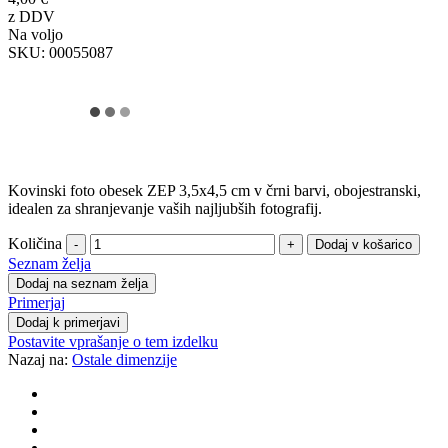
z DDV
Na voljo
SKU:
00055087
Kovinski foto obesek ZEP 3,5x4,5 cm v črni barvi, obojestranski,
idealen za shranjevanje vaših najljubših fotografij.
Količina
-
+
Seznam želja
Dodaj na seznam želja
Primerjaj
Dodaj k primerjavi
Postavite vprašanje o tem izdelku
Nazaj na:
Ostale dimenzije