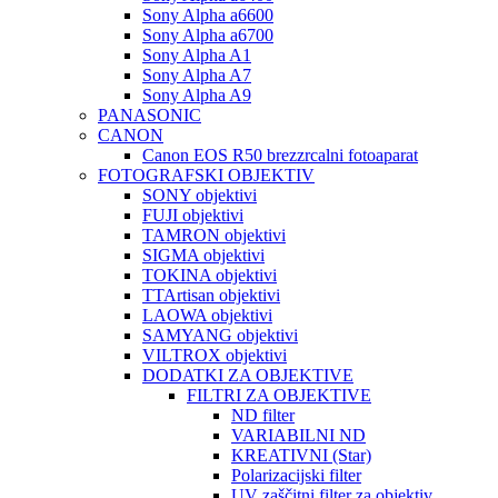
Sony Alpha a6600
Sony Alpha a6700
Sony Alpha A1
Sony Alpha A7
Sony Alpha A9
PANASONIC
CANON
Canon EOS R50 brezzrcalni fotoaparat
FOTOGRAFSKI OBJEKTIV
SONY objektivi
FUJI objektivi
TAMRON objektivi
SIGMA objektivi
TOKINA objektivi
TTArtisan objektivi
LAOWA objektivi
SAMYANG objektivi
VILTROX objektivi
DODATKI ZA OBJEKTIVE
FILTRI ZA OBJEKTIVE
ND filter
VARIABILNI ND
KREATIVNI (Star)
Polarizacijski filter
UV zaščitni filter za objektiv