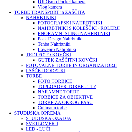
DJI Osmo Pocket kamera
Vlog kamera
TORBE TRANSPORT in ZAŠČITA
NAHRBTNIKI
FOTOGRAFSKI NAHRBTNIKI
NAHRBTNIKI S KOLEŠČKI - ROLERJI
ENORAMNI SLING NAHRBTNIKI
Peak Design Nahrbtniki
Tenba Nahrbtniki
Lowepro Nahrbtniki
TRDI FOTO KOVČKI
GUTEK ZAŠČITNI KOVČKI
POTOVALNE TORBE IN ORGANIZATORJI
PAŠČKI DODATKI
TORBE
FOTO TORBICE
TOPLOADER TORBE - TLZ
NARAMNE TORBE
TORBICE ZA OBJEKTIVE
TORBE ZA OKROG PASU
Cullmann torbe
STUDIJSKA OPREMA
STUDIJSKA OZADJA
SVETLOMERJI
LED - LUČI