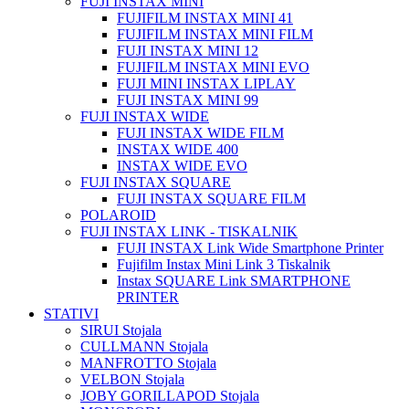
FUJI INSTAX MINI
FUJIFILM INSTAX MINI 41
FUJIFILM INSTAX MINI FILM
FUJI INSTAX MINI 12
FUJIFILM INSTAX MINI EVO
FUJI MINI INSTAX LIPLAY
FUJI INSTAX MINI 99
FUJI INSTAX WIDE
FUJI INSTAX WIDE FILM
INSTAX WIDE 400
INSTAX WIDE EVO
FUJI INSTAX SQUARE
FUJI INSTAX SQUARE FILM
POLAROID
FUJI INSTAX LINK - TISKALNIK
FUJI INSTAX Link Wide Smartphone Printer
Fujifilm Instax Mini Link 3 Tiskalnik
Instax SQUARE Link SMARTPHONE
PRINTER
STATIVI
SIRUI Stojala
CULLMANN Stojala
MANFROTTO Stojala
VELBON Stojala
JOBY GORILLAPOD Stojala