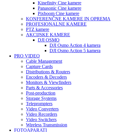
Kinefinity Cine kamere
Panasonic Cine kamere
Pixboom Cine kamere
KONFERENČNE KAMERE IN OPREMA
PROFESIONALNE KAMERE
PTZ kamere
AKCIJSKE KAMERE
DJI OSMO
DJI Osmo Action 4 kamera
DJI Osmo Action 5 kamera
PRO VIDEO
Cable Management
Capture Cards
Distributions & Routers
Encoders & Decoders
Monitors & Viewfinders
Parts & Accessories
Post-production
Storage Systems
Teleprompters
Video Converters
Video Recorders
Video Switchers
Wireless Transmission
FOTOAPARATI