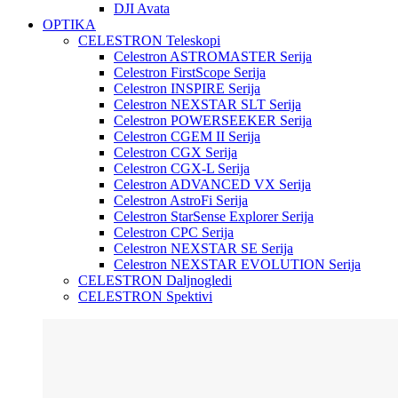
DJI Avata
OPTIKA
CELESTRON Teleskopi
Celestron ASTROMASTER Serija
Celestron FirstScope Serija
Celestron INSPIRE Serija
Celestron NEXSTAR SLT Serija
Celestron POWERSEEKER Serija
Celestron CGEM II Serija
Celestron CGX Serija
Celestron CGX-L Serija
Celestron ADVANCED VX Serija
Celestron AstroFi Serija
Celestron StarSense Explorer Serija
Celestron CPC Serija
Celestron NEXSTAR SE Serija
Celestron NEXSTAR EVOLUTION Serija
CELESTRON Daljnogledi
CELESTRON Spektivi