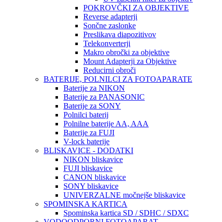
POKROVČKI ZA OBJEKTIVE
Reverse adapterji
Sončne zaslonke
Preslikava diapozitivov
Telekonverterji
Makro obročki za objektive
Mount Adapterji za Objektive
Reducirni obroči
BATERIJE, POLNILCI ZA FOTOAPARATE
Baterije za NIKON
Baterije za PANASONIC
Baterije za SONY
Polnilci baterij
Polnilne baterije AA, AAA
Baterije za FUJI
V-lock baterije
BLISKAVICE - DODATKI
NIKON bliskavice
FUJI bliskavice
CANON bliskavice
SONY bliskavice
UNIVERZALNE močnejše bliskavice
SPOMINSKA KARTICA
Spominska kartica SD / SDHC / SDXC
VODOODPORNI FOTOAPARAT