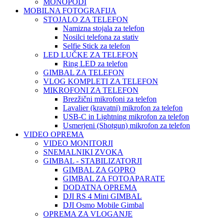
MONOPODI
MOBILNA FOTOGRAFIJA
STOJALO ZA TELEFON
Namizna stojala za telefon
Nosilci telefona za stativ
Selfie Stick za telefon
LED LUČKE ZA TELEFON
Ring LED za telefon
GIMBAL ZA TELEFON
VLOG KOMPLETI ZA TELEFON
MIKROFONI ZA TELEFON
Brezžični mikrofoni za telefon
Lavalier (kravatni) mikrofon za telefon
USB-C in Lightning mikrofon za telefon
Usmerjeni (Shotgun) mikrofon za telefon
VIDEO OPREMA
VIDEO MONITORJI
SNEMALNIKI ZVOKA
GIMBAL - STABILIZATORJI
GIMBAL ZA GOPRO
GIMBAL ZA FOTOAPARATE
DODATNA OPREMA
DJI RS 4 Mini GIMBAL
DJI Osmo Mobile Gimbal
OPREMA ZA VLOGANJE