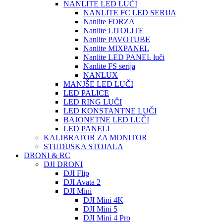
NANLITE LED LUČI
NANLITE FC LED SERIJA
Nanlite FORZA
Nanlite LITOLITE
Nanlite PAVOTUBE
Nanlite MIXPANEL
Nanlite LED PANEL luči
Nanlite FS serija
NANLUX
MANJŠE LED LUČI
LED PALICE
LED RING LUČI
LED KONSTANTNE LUČI
BAJONETNE LED LUČI
LED PANELI
KALIBRATOR ZA MONITOR
STUDIJSKA STOJALA
DRONI & RC
DJI DRONI
DJI Flip
DJI Avata 2
DJI Mini
DJI Mini 4K
DJI Mini 5
DJI Mini 4 Pro