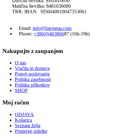
Davčna številka: SI92610650
Matična številka: 8481636000
TRR: IBAN SI56040010047353061
Email:
info@fotojama.com
Phone:
+386(0)403866
87 (16h-19h)
Nakupujte z zaupanjem
O nas
Vračila in dostava
Pogoji poslovanja
Politika zasebnosti
Politika piškotkov
SHOP
Moj račun
ODJAVA
Košarica
Seznam želja
Primerjaj izdelke