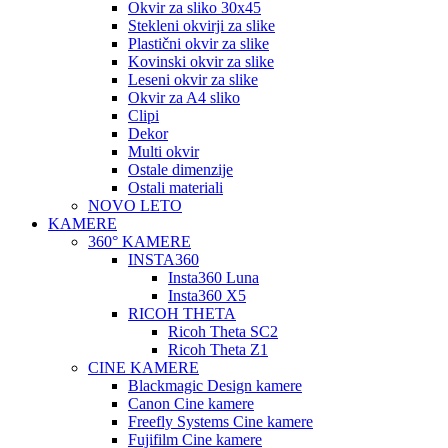
Okvir za sliko 30x45
Stekleni okvirji za slike
Plastični okvir za slike
Kovinski okvir za slike
Leseni okvir za slike
Okvir za A4 sliko
Clipi
Dekor
Multi okvir
Ostale dimenzije
Ostali materiali
NOVO LETO
KAMERE
360° KAMERE
INSTA360
Insta360 Luna
Insta360 X5
RICOH THETA
Ricoh Theta SC2
Ricoh Theta Z1
CINE KAMERE
Blackmagic Design kamere
Canon Cine kamere
Freefly Systems Cine kamere
Fujifilm Cine kamere