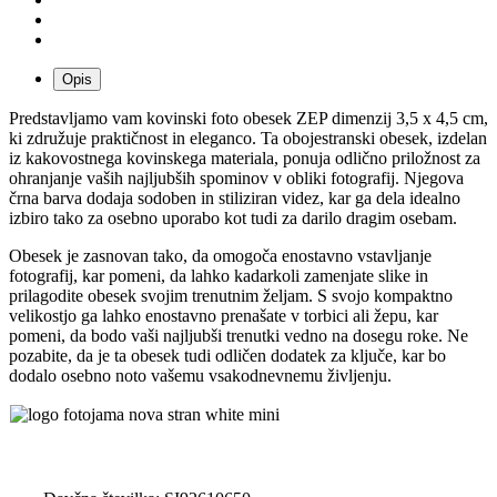
Opis
Predstavljamo vam kovinski foto obesek ZEP dimenzij 3,5 x 4,5 cm,
ki združuje praktičnost in eleganco. Ta obojestranski obesek, izdelan
iz kakovostnega kovinskega materiala, ponuja odlično priložnost za
ohranjanje vaših najljubših spominov v obliki fotografij. Njegova
črna barva dodaja sodoben in stiliziran videz, kar ga dela idealno
izbiro tako za osebno uporabo kot tudi za darilo dragim osebam.
Obesek je zasnovan tako, da omogoča enostavno vstavljanje
fotografij, kar pomeni, da lahko kadarkoli zamenjate slike in
prilagodite obesek svojim trenutnim željam. S svojo kompaktno
velikostjo ga lahko enostavno prenašate v torbici ali žepu, kar
pomeni, da bodo vaši najljubši trenutki vedno na dosegu roke. Ne
pozabite, da je ta obesek tudi odličen dodatek za ključe, kar bo
dodalo osebno noto vašemu vsakodnevnemu življenju.