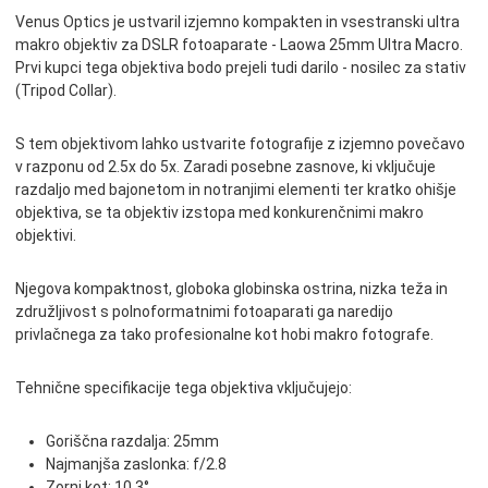
Venus Optics je ustvaril izjemno kompakten in vsestranski ultra
makro objektiv za DSLR fotoaparate - Laowa 25mm Ultra Macro.
Prvi kupci tega objektiva bodo prejeli tudi darilo - nosilec za stativ
(Tripod Collar).
S tem objektivom lahko ustvarite fotografije z izjemno povečavo
v razponu od 2.5x do 5x. Zaradi posebne zasnove, ki vključuje
razdaljo med bajonetom in notranjimi elementi ter kratko ohišje
objektiva, se ta objektiv izstopa med konkurenčnimi makro
objektivi.
Njegova kompaktnost, globoka globinska ostrina, nizka teža in
združljivost s polnoformatnimi fotoaparati ga naredijo
privlačnega za tako profesionalne kot hobi makro fotografe.
Tehnične specifikacije tega objektiva vključujejo:
Goriščna razdalja: 25mm
Najmanjša zaslonka: f/2.8
Zorni kot: 10,3°