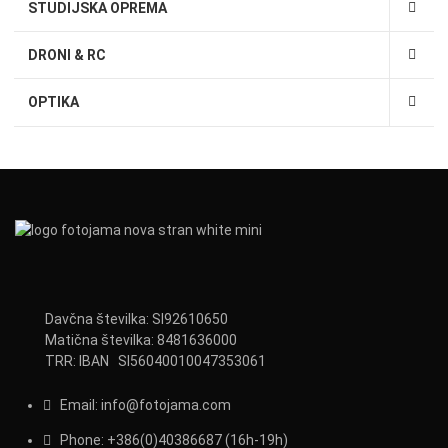
STUDIJSKA OPREMA
DRONI & RC
OPTIKA
Davčna številka: SI92610650
Matična številka: 8481636000
TRR: IBAN SI56040010047353061
Email:
info@fotojama.com
Phone:
+386(0)403866
87 (16h-19h)