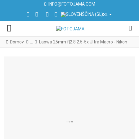
INFO@FOTOJAMA.COM
IZBERITE VAŠ JEZIK
FACEBOOK SOCIAL LINK
INSTAGRAM SOCIAL LINK
LINKEDIN SOCIAL LINK
YOUTUBE SOCIAL LINK
SL
Domov
Laowa 25mm f|2.8 2.5-5x Ultra Macro - Nikon