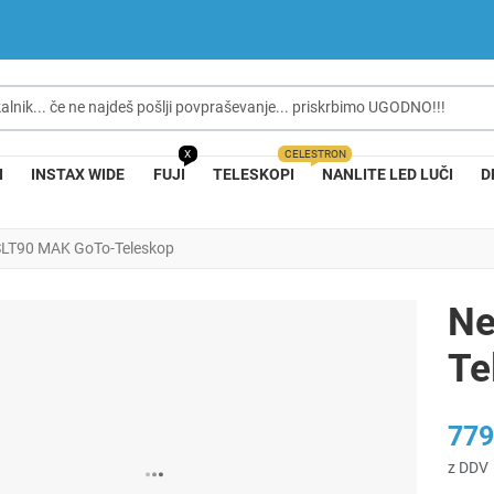
nik... če ne najdeš pošlji povpraševanje... priskrbimo UGODNO!!!
X
CELESTRON
I
INSTAX WIDE
FUJI
TELESKOPI
NANLITE LED LUČI
D
SLT90 MAK GoTo-Teleskop
Ne
Te
779
z DDV