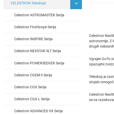
CELESTRON Teleskopi
Celestron ASTROMASTER Serija
Celestron FirstScope Serija
Celestron NexSt
Celestron INSPIRE Serija
astronomije. Z 
drugih nebesnih 
Celestron NEXSTAR SLT Serija
Vgrajen GoTo si
Celestron POWERSEEKER Serija
opazujete zvezde
Celestron CGEM II Serija
Teleskop je zas
stojalo omogoča
Celestron CGX Serija
Celestron NexSta
Celestron CGX-L Serija
se na raziskova
Celestron ADVANCED VX Serija