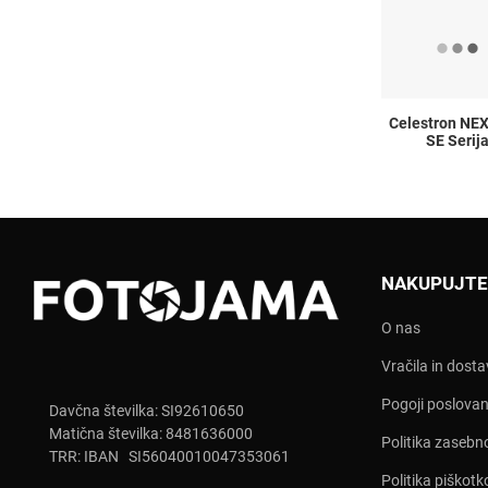
Celestron NE
SE Serij
NAKUPUJTE
O nas
Vračila in dost
Pogoji poslovan
Davčna številka: SI92610650
Matična številka: 8481636000
Politika zasebn
TRR: IBAN SI56040010047353061
Politika piškotk