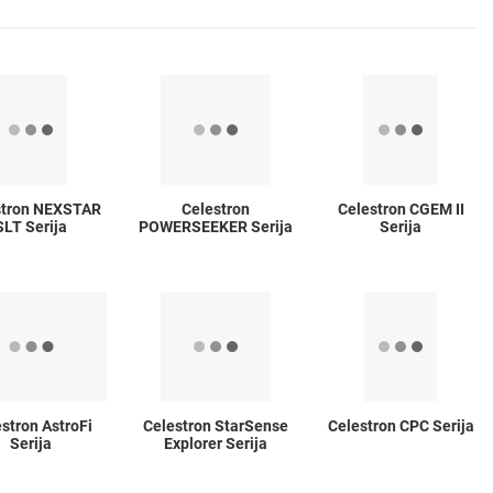
stron NEXSTAR
Celestron
Celestron CGEM II
SLT Serija
POWERSEEKER Serija
Serija
stron AstroFi
Celestron StarSense
Celestron CPC Serija
Serija
Explorer Serija