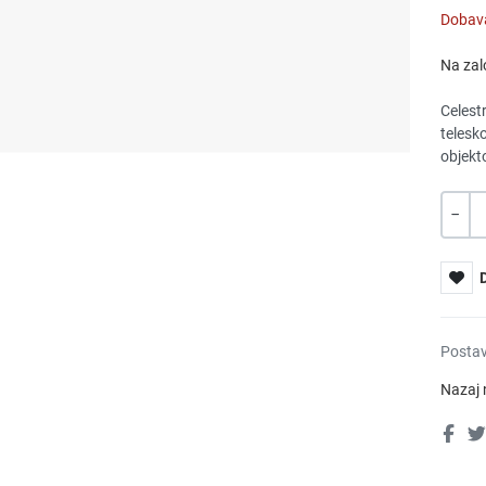
Dobava
Na zalo
Celest
telesk
objekt
Količin
-
Postav
Nazaj 