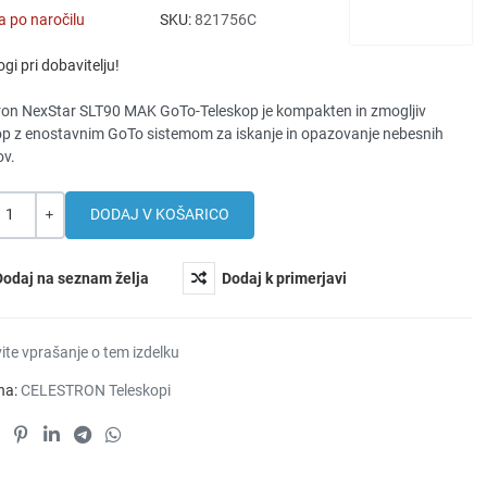
 po naročilu
SKU:
821756C
gi pri dobavitelju!
ron NexStar SLT90 MAK GoTo-Teleskop je kompakten in zmogljiv
op z enostavnim GoTo sistemom za iskanje in opazovanje nebesnih
ov.
a
+
Dodaj na seznam želja
Dodaj k primerjavi
ite vprašanje o tem izdelku
na:
CELESTRON Teleskopi