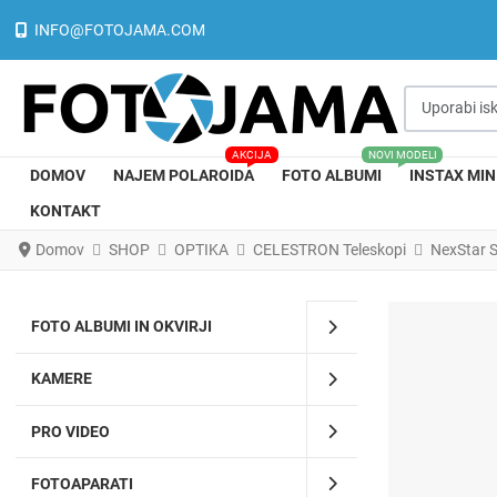
INFO@FOTOJAMA.COM
Uporabi iskal
AKCIJA
NOVI MODELI
DOMOV
NAJEM POLAROIDA
FOTO ALBUMI
INSTAX MIN
KONTAKT
Domov
SHOP
OPTIKA
CELESTRON Teleskopi
NexStar 
FOTO ALBUMI IN OKVIRJI
KAMERE
PRO VIDEO
FOTOAPARATI