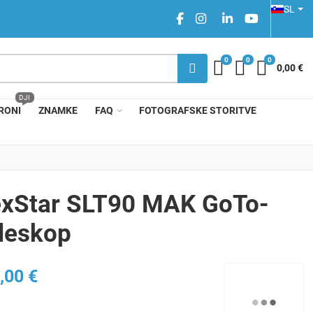
IZBERITE
SL
FACEBOOK SOCIAL LINK
INSTAGRAM SOCIAL LI
LINKEDIN SOCIAL
YOUTUBE SO
0
0
0
My Wishlist
Compare
Košarica
0,00 €
DJI
RONI
ZNAMKE
FAQ
FOTOGRAFSKE STORITVE
xStar SLT90 MAK GoTo-
leskop
,00 €