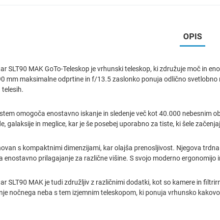
OPIS
ar SLT90 MAK GoTo-Teleskop je vrhunski teleskop, ki združuje moč in eno
90 mm maksimalne odprtine in f/13.5 zaslonko ponuja odlično svetlobno 
telesih.
stem omogoča enostavno iskanje in sledenje več kot 40.000 nebesnim obje
, galaksije in meglice, kar je še posebej uporabno za tiste, ki šele začen
novan s kompaktnimi dimenzijami, kar olajša prenosljivost. Njegova trdna 
 enostavno prilagajanje za različne višine. S svojo moderno ergonomijo in
r SLT90 MAK je tudi združljiv z različnimi dodatki, kot so kamere in filtrir
nje nočnega neba s tem izjemnim teleskopom, ki ponuja vrhunsko kakovos