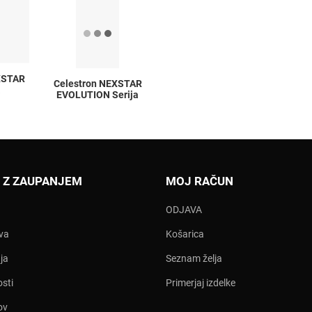
XSTAR
Celestron NEXSTAR
a
EVOLUTION Serija
 Z ZAUPANJEM
MOJ RAČUN
ODJAVA
ava
Košarica
ja
Seznam želja
osti
Primerjaj izdelke
ov