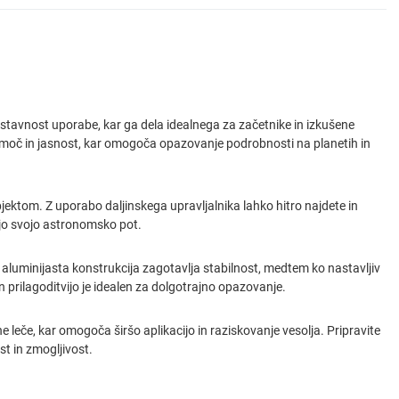
stavnost uporabe, kar ga dela idealnega za začetnike in izkušene
moč in jasnost, kar omogoča opazovanje podrobnosti na planetih in
ktom. Z uporabo daljinskega upravljalnika lahko hitro najdete in
jajo svojo astronomsko pot.
aluminijasta konstrukcija zagotavlja stabilnost, medtem ko nastavljiv
 prilagoditvijo je idealen za dolgotrajno opazovanje.
ne leče, kar omogoča širšo aplikacijo in raziskovanje vesolja. Pripravite
t in zmogljivost.