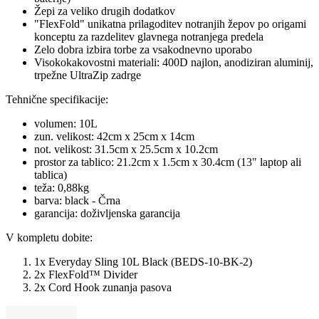
Žepi za veliko drugih dodatkov
"FlexFold" unikatna prilagoditev notranjih žepov po origami
konceptu za razdelitev glavnega notranjega predela
Zelo dobra izbira torbe za vsakodnevno uporabo
Visokokakovostni materiali: 400D najlon, anodiziran aluminij,
trpežne UltraZip zadrge
Tehnične specifikacije:
volumen: 10L
zun. velikost: 42cm x 25cm x 14cm
not. velikost: 31.5cm x 25.5cm x 10.2cm
prostor za tablico: 21.2cm x 1.5cm x 30.4cm (13" laptop ali
tablica)
teža: 0,88kg
barva: black - Črna
garancija: doživljenska garancija
V kompletu dobite:
1x Everyday Sling 10L Black (BEDS-10-BK-2)
2x FlexFold™ Divider
2x Cord Hook zunanja pasova