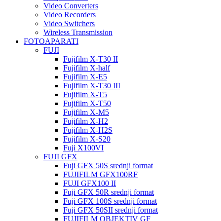
Video Converters
Video Recorders
Video Switchers
Wireless Transmission
FOTOAPARATI
FUJI
Fujifilm X-T30 II
Fujifilm X-half
Fujifilm X-E5
Fujifilm X-T30 III
Fujifilm X-T5
Fujifilm X-T50
Fujifilm X-M5
Fujifilm X-H2
Fujifilm X-H2S
Fujifilm X-S20
Fuji X100VI
FUJI GFX
Fuji GFX 50S srednji format
FUJIFILM GFX100RF
FUJI GFX100 II
Fuji GFX 50R srednji format
Fuji GFX 100S srednji format
Fuji GFX 50SII srednji format
FUJIFILM OBJEKTIV GF