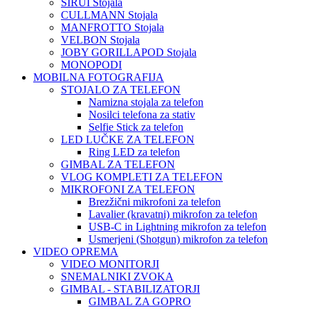
SIRUI Stojala
CULLMANN Stojala
MANFROTTO Stojala
VELBON Stojala
JOBY GORILLAPOD Stojala
MONOPODI
MOBILNA FOTOGRAFIJA
STOJALO ZA TELEFON
Namizna stojala za telefon
Nosilci telefona za stativ
Selfie Stick za telefon
LED LUČKE ZA TELEFON
Ring LED za telefon
GIMBAL ZA TELEFON
VLOG KOMPLETI ZA TELEFON
MIKROFONI ZA TELEFON
Brezžični mikrofoni za telefon
Lavalier (kravatni) mikrofon za telefon
USB-C in Lightning mikrofon za telefon
Usmerjeni (Shotgun) mikrofon za telefon
VIDEO OPREMA
VIDEO MONITORJI
SNEMALNIKI ZVOKA
GIMBAL - STABILIZATORJI
GIMBAL ZA GOPRO