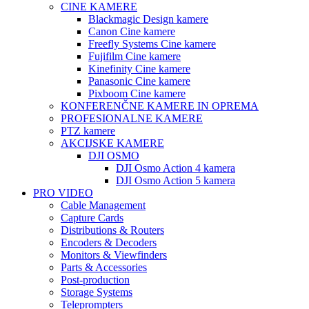
CINE KAMERE
Blackmagic Design kamere
Canon Cine kamere
Freefly Systems Cine kamere
Fujifilm Cine kamere
Kinefinity Cine kamere
Panasonic Cine kamere
Pixboom Cine kamere
KONFERENČNE KAMERE IN OPREMA
PROFESIONALNE KAMERE
PTZ kamere
AKCIJSKE KAMERE
DJI OSMO
DJI Osmo Action 4 kamera
DJI Osmo Action 5 kamera
PRO VIDEO
Cable Management
Capture Cards
Distributions & Routers
Encoders & Decoders
Monitors & Viewfinders
Parts & Accessories
Post-production
Storage Systems
Teleprompters