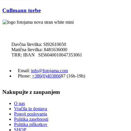
Cullmann torbe
Davčna številka: SI92610650
Matična številka: 8481636000
TRR: IBAN SI56040010047353061
Email:
info@fotojama.com
Phone:
+386(0)403866
87 (16h-19h)
Nakupujte z zaupanjem
O nas
Vračila in dostava
Pogoji poslovanja
Politika zasebnosti
Politika piškotkov
SHOP