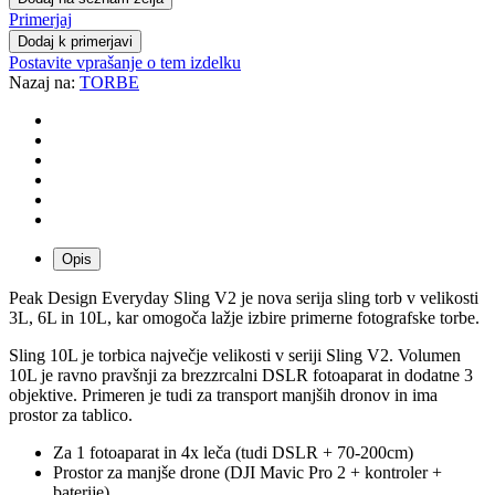
Primerjaj
Dodaj k primerjavi
Postavite vprašanje o tem izdelku
Nazaj na:
TORBE
Opis
Peak Design Everyday Sling V2 je nova serija sling torb v velikosti
3L, 6L in 10L, kar omogoča lažje izbire primerne fotografske torbe.
Sling 10L je torbica največje velikosti v seriji Sling V2. Volumen
10L je ravno pravšnji za brezzrcalni DSLR fotoaparat in dodatne 3
objektive. Primeren je tudi za transport manjših dronov in ima
prostor za tablico.
Za 1 fotoaparat in 4x leča (tudi DSLR + 70-200cm)
Prostor za manjše drone (DJI Mavic Pro 2 + kontroler +
baterije)