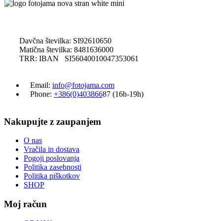
Davčna številka: SI92610650
Matična številka: 8481636000
TRR: IBAN SI56040010047353061
Email:
info@fotojama.com
Phone:
+386(0)403866
87 (16h-19h)
Nakupujte z zaupanjem
O nas
Vračila in dostava
Pogoji poslovanja
Politika zasebnosti
Politika piškotkov
SHOP
Moj račun