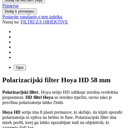
Dodaj na seznam želja
Primerjaj
Dodaj k primerjavi
Postavite vprašanje o tem izdelku
Nazaj na:
FILTRI ZA OBJEKTIVE
Opis
Polarizacijski filter Hoya HD 58 mm
Polarizacijski filter
, Hoya serijo HD odlikuje izredna svetlobna
propustnost.
HD filtri Hoya
so izredno trpežni, ravno tako je
površina polarizatorja lahko čistiti.
Hoya HD
serija ima 8 plasti premazov, ki skrbijo, da kljub uporabi
polarizatorja ni vpliva na belino in flare. Polarizacijski filter ima
nizek profil, torej ga lahko uporabljate tudi na objektivih, ki
zajamejo širši kot.