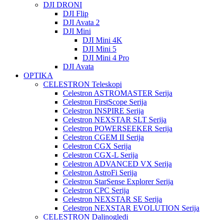
DJI DRONI
DJI Flip
DJI Avata 2
DJI Mini
DJI Mini 4K
DJI Mini 5
DJI Mini 4 Pro
DJI Avata
OPTIKA
CELESTRON Teleskopi
Celestron ASTROMASTER Serija
Celestron FirstScope Serija
Celestron INSPIRE Serija
Celestron NEXSTAR SLT Serija
Celestron POWERSEEKER Serija
Celestron CGEM II Serija
Celestron CGX Serija
Celestron CGX-L Serija
Celestron ADVANCED VX Serija
Celestron AstroFi Serija
Celestron StarSense Explorer Serija
Celestron CPC Serija
Celestron NEXSTAR SE Serija
Celestron NEXSTAR EVOLUTION Serija
CELESTRON Daljnogledi