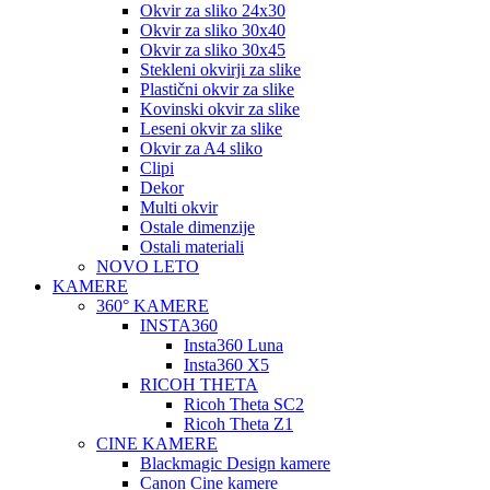
Okvir za sliko 24x30
Okvir za sliko 30x40
Okvir za sliko 30x45
Stekleni okvirji za slike
Plastični okvir za slike
Kovinski okvir za slike
Leseni okvir za slike
Okvir za A4 sliko
Clipi
Dekor
Multi okvir
Ostale dimenzije
Ostali materiali
NOVO LETO
KAMERE
360° KAMERE
INSTA360
Insta360 Luna
Insta360 X5
RICOH THETA
Ricoh Theta SC2
Ricoh Theta Z1
CINE KAMERE
Blackmagic Design kamere
Canon Cine kamere