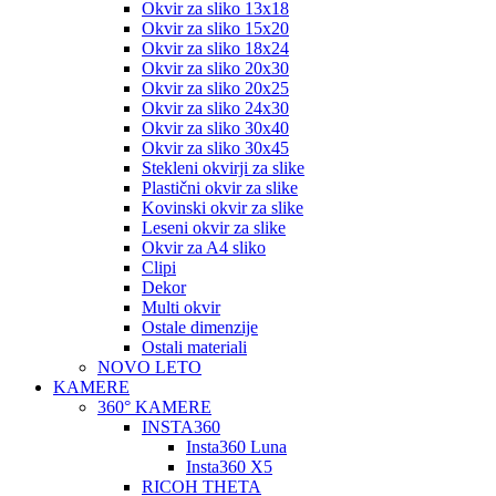
Okvir za sliko 13x18
Okvir za sliko 15x20
Okvir za sliko 18x24
Okvir za sliko 20x30
Okvir za sliko 20x25
Okvir za sliko 24x30
Okvir za sliko 30x40
Okvir za sliko 30x45
Stekleni okvirji za slike
Plastični okvir za slike
Kovinski okvir za slike
Leseni okvir za slike
Okvir za A4 sliko
Clipi
Dekor
Multi okvir
Ostale dimenzije
Ostali materiali
NOVO LETO
KAMERE
360° KAMERE
INSTA360
Insta360 Luna
Insta360 X5
RICOH THETA