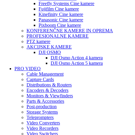
Freefly Systems Cine kamere
Fujifilm Cine kamere
Kinefinity Cine kamere
Panasonic Cine kamere
Pixboom Cine kamere
KONFERENČNE KAMERE IN OPREMA
PROFESIONALNE KAMERE
PTZ kamere
AKCIJSKE KAMERE
DJI OSMO
DJI Osmo Action 4 kamera
DJI Osmo Action 5 kamera
PRO VIDEO
Cable Management
Capture Cards
Distributions & Routers
Encoders & Decoders
Monitors & Viewfinders
Parts & Accessories
Post-production
Storage Systems
Teleprompters
Video Converters
Video Recorders
Video Switchers