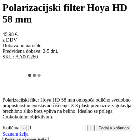
Polarizacijski filter Hoya HD
58 mm
45,98 €
z DDV
Dobava po naročilu
Predvidena dobava: 2-5 dni.
SKU:
AA001260
Polarizacijski filter Hoya HD 58 mm omogoča odlično svetlobno
propustnost in enostavno čiščenje. Z 8 plasti premazov zagotavlja
brezhibno sliko brez vpliva na belino. Idealno se prilega
širokokotnim objektivom.
Količina
-
+
Seznam želja