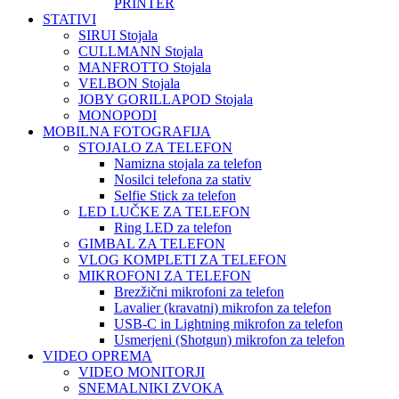
PRINTER
STATIVI
SIRUI Stojala
CULLMANN Stojala
MANFROTTO Stojala
VELBON Stojala
JOBY GORILLAPOD Stojala
MONOPODI
MOBILNA FOTOGRAFIJA
STOJALO ZA TELEFON
Namizna stojala za telefon
Nosilci telefona za stativ
Selfie Stick za telefon
LED LUČKE ZA TELEFON
Ring LED za telefon
GIMBAL ZA TELEFON
VLOG KOMPLETI ZA TELEFON
MIKROFONI ZA TELEFON
Brezžični mikrofoni za telefon
Lavalier (kravatni) mikrofon za telefon
USB-C in Lightning mikrofon za telefon
Usmerjeni (Shotgun) mikrofon za telefon
VIDEO OPREMA
VIDEO MONITORJI
SNEMALNIKI ZVOKA