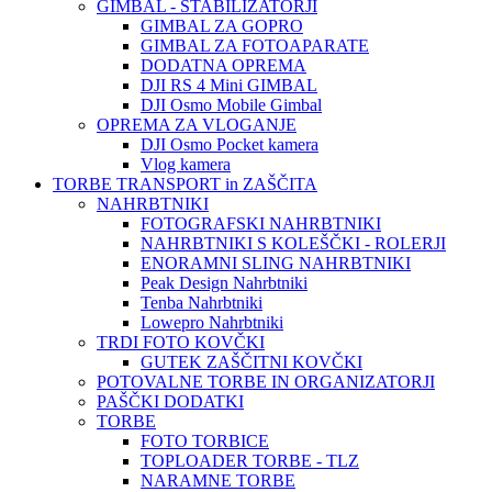
GIMBAL - STABILIZATORJI
GIMBAL ZA GOPRO
GIMBAL ZA FOTOAPARATE
DODATNA OPREMA
DJI RS 4 Mini GIMBAL
DJI Osmo Mobile Gimbal
OPREMA ZA VLOGANJE
DJI Osmo Pocket kamera
Vlog kamera
TORBE TRANSPORT in ZAŠČITA
NAHRBTNIKI
FOTOGRAFSKI NAHRBTNIKI
NAHRBTNIKI S KOLEŠČKI - ROLERJI
ENORAMNI SLING NAHRBTNIKI
Peak Design Nahrbtniki
Tenba Nahrbtniki
Lowepro Nahrbtniki
TRDI FOTO KOVČKI
GUTEK ZAŠČITNI KOVČKI
POTOVALNE TORBE IN ORGANIZATORJI
PAŠČKI DODATKI
TORBE
FOTO TORBICE
TOPLOADER TORBE - TLZ
NARAMNE TORBE