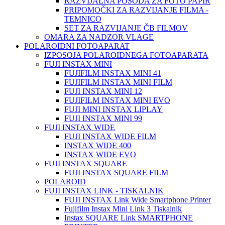
RAZVIJALNA POSODA ZA FOTO PAPIR
PRIPOMOČKI ZA RAZVIJANJE FILMA -
TEMNICO
SET ZA RAZVIJANJE ČB FILMOV
OMARA ZA NADZOR VLAGE
POLAROIDNI FOTOAPARAT
IZPOSOJA POLAROIDNEGA FOTOAPARATA
FUJI INSTAX MINI
FUJIFILM INSTAX MINI 41
FUJIFILM INSTAX MINI FILM
FUJI INSTAX MINI 12
FUJIFILM INSTAX MINI EVO
FUJI MINI INSTAX LIPLAY
FUJI INSTAX MINI 99
FUJI INSTAX WIDE
FUJI INSTAX WIDE FILM
INSTAX WIDE 400
INSTAX WIDE EVO
FUJI INSTAX SQUARE
FUJI INSTAX SQUARE FILM
POLAROID
FUJI INSTAX LINK - TISKALNIK
FUJI INSTAX Link Wide Smartphone Printer
Fujifilm Instax Mini Link 3 Tiskalnik
Instax SQUARE Link SMARTPHONE