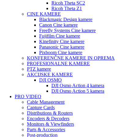
Ricoh Theta SC2
Ricoh Theta Z1
CINE KAMERE
Blackmagic Design kamere
Canon Cine kamere
Freefly Systems Cine kamere
Fujifilm Cine kamere
Kinefinity Cine kamere
Panasonic Cine kamere
Pixboom Cine kamere
KONFERENČNE KAMERE IN OPREMA
PROFESIONALNE KAMERE
PTZ kamere
AKCIJSKE KAMERE
DJI OSMO
DJI Osmo Action 4 kamera
DJI Osmo Action 5 kamera
PRO VIDEO
Cable Management
Capture Cards
Distributions & Routers
Encoders & Decoders
Monitors & Viewfinders
Parts & Accessories
Post-production