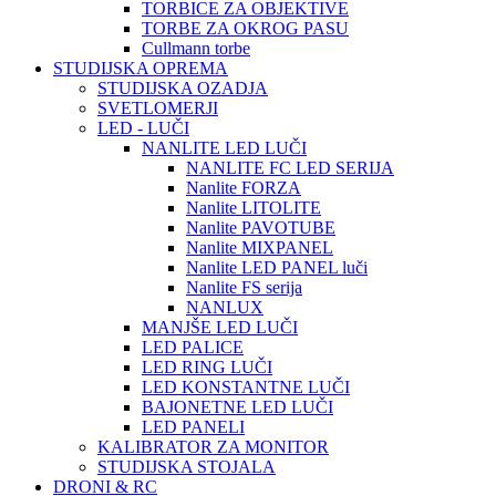
TORBICE ZA OBJEKTIVE
TORBE ZA OKROG PASU
Cullmann torbe
STUDIJSKA OPREMA
STUDIJSKA OZADJA
SVETLOMERJI
LED - LUČI
NANLITE LED LUČI
NANLITE FC LED SERIJA
Nanlite FORZA
Nanlite LITOLITE
Nanlite PAVOTUBE
Nanlite MIXPANEL
Nanlite LED PANEL luči
Nanlite FS serija
NANLUX
MANJŠE LED LUČI
LED PALICE
LED RING LUČI
LED KONSTANTNE LUČI
BAJONETNE LED LUČI
LED PANELI
KALIBRATOR ZA MONITOR
STUDIJSKA STOJALA
DRONI & RC