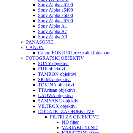
Sony Alpha a6100
Sony Alpha a6400
Sony Alpha a6600
Sony Alpha a6700
Sony Alpha A1
Sony Alpha A7
Sony Alpha A9
PANASONIC
CANON
Canon EOS R50 brezzrcalni fotoaparat
FOTOGRAFSKI OBJEKTIV
SONY objektivi
FUJI objektivi
TAMRON objektivi
SIGMA objektivi
TOKINA objektivi
TTArtisan objektivi
LAOWA objektivi
SAMYANG objektivi
VILTROX objektivi
DODATKI ZA OBJEKTIVE
FILTRI ZA OBJEKTIVE
ND filter
VARIABILNI ND
KREATIVNI (Star)