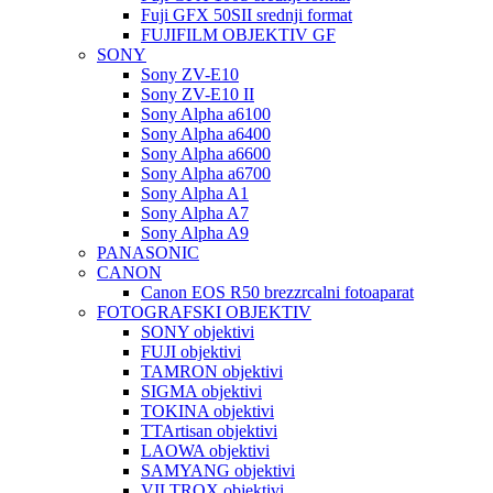
Fuji GFX 50SII srednji format
FUJIFILM OBJEKTIV GF
SONY
Sony ZV-E10
Sony ZV-E10 II
Sony Alpha a6100
Sony Alpha a6400
Sony Alpha a6600
Sony Alpha a6700
Sony Alpha A1
Sony Alpha A7
Sony Alpha A9
PANASONIC
CANON
Canon EOS R50 brezzrcalni fotoaparat
FOTOGRAFSKI OBJEKTIV
SONY objektivi
FUJI objektivi
TAMRON objektivi
SIGMA objektivi
TOKINA objektivi
TTArtisan objektivi
LAOWA objektivi
SAMYANG objektivi
VILTROX objektivi