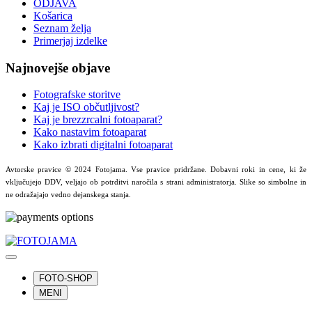
ODJAVA
Košarica
Seznam želja
Primerjaj izdelke
Najnovejše objave
Fotografske storitve
Kaj je ISO občutljivost?
Kaj je brezzrcalni fotoaparat?
Kako nastavim fotoaparat
Kako izbrati digitalni fotoaparat
Avtorske pravice © 2024 Fotojama. Vse pravice pridržane. Dobavni roki in cene, ki že
vključujejo DDV, veljajo ob potrditvi naročila s strani administratorja. Slike so simbolne in
ne odražajajo vedno dejanskega stanja.
FOTO-SHOP
MENI