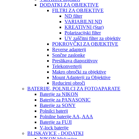
DODATKI ZA OBJEKTIVE
FILTRI ZA OBJEKTIVE
ND filter
VARIABILNI ND
KREATIVNI (Star)
Polarizacijski filter
UV zaščitni filter za objektiv
POKROVČKI ZA OBJEKTIVE
Reverse adapterji
Sončne zaslonke
Preslikava diapozitivov
Telekonverterji
Makro obročki za objektive
Mount Adapterji za Objektive
Reducirni obroči
BATERIJE, POLNILCI ZA FOTOAPARATE
Baterije za NIKON
Baterije za PANASONIC
Baterije za SONY
Polnilci baterij
Polnilne baterije AA, AAA
Baterije za FUJI
V-lock baterije
BLISKAVICE - DODATKI
NIKON bliskavice