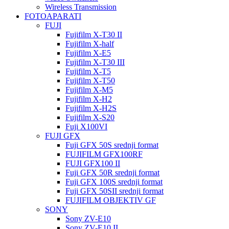
Wireless Transmission
FOTOAPARATI
FUJI
Fujifilm X-T30 II
Fujifilm X-half
Fujifilm X-E5
Fujifilm X-T30 III
Fujifilm X-T5
Fujifilm X-T50
Fujifilm X-M5
Fujifilm X-H2
Fujifilm X-H2S
Fujifilm X-S20
Fuji X100VI
FUJI GFX
Fuji GFX 50S srednji format
FUJIFILM GFX100RF
FUJI GFX100 II
Fuji GFX 50R srednji format
Fuji GFX 100S srednji format
Fuji GFX 50SII srednji format
FUJIFILM OBJEKTIV GF
SONY
Sony ZV-E10
Sony ZV-E10 II