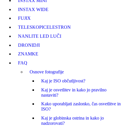
INSTAX MINI
INSTAX WIDE
FUJI
X
TELESKOPI
CELESTRON
NANLITE LED LUČI
DRONI
DJI
ZNAMKE
FAQ
Osnove fotografije
Kaj je ISO občutljivost?
Kaj je osvetlitev in kako jo pravilno
nastaviti?
Kako uporabljati zaslonko, čas osvetlitve in
ISO?
Kaj je globinska ostrina in kako jo
nadzorovati?