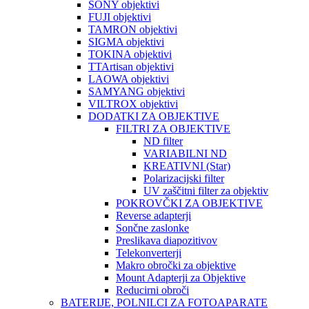
SONY objektivi
FUJI objektivi
TAMRON objektivi
SIGMA objektivi
TOKINA objektivi
TTArtisan objektivi
LAOWA objektivi
SAMYANG objektivi
VILTROX objektivi
DODATKI ZA OBJEKTIVE
FILTRI ZA OBJEKTIVE
ND filter
VARIABILNI ND
KREATIVNI (Star)
Polarizacijski filter
UV zaščitni filter za objektiv
POKROVČKI ZA OBJEKTIVE
Reverse adapterji
Sončne zaslonke
Preslikava diapozitivov
Telekonverterji
Makro obročki za objektive
Mount Adapterji za Objektive
Reducirni obroči
BATERIJE, POLNILCI ZA FOTOAPARATE