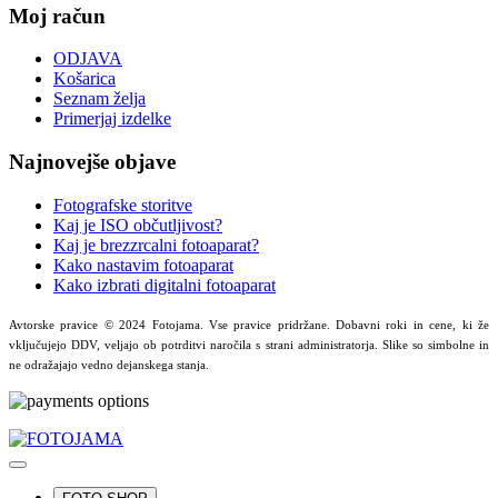
Moj račun
ODJAVA
Košarica
Seznam želja
Primerjaj izdelke
Najnovejše objave
Fotografske storitve
Kaj je ISO občutljivost?
Kaj je brezzrcalni fotoaparat?
Kako nastavim fotoaparat
Kako izbrati digitalni fotoaparat
Avtorske pravice © 2024 Fotojama. Vse pravice pridržane. Dobavni roki in cene, ki že
vključujejo DDV, veljajo ob potrditvi naročila s strani administratorja. Slike so simbolne in
ne odražajajo vedno dejanskega stanja.