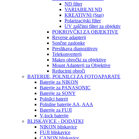
ND filter
VARIABILNI ND
KREATIVNI (Star)
Polarizacijski filter
UV zaščitni filter za objektiv
POKROVČKI ZA OBJEKTIVE
Reverse adapterji
Sončne zaslonke
Preslikava diapozitivov
Telekonverterji
Makro obročki za objektive
Mount Adapterji za Objektive
Reducirni obroči
BATERIJE, POLNILCI ZA FOTOAPARATE
Baterije za NIKON
Baterije za PANASONIC
Baterije za SONY
Polnilci baterij
Polnilne baterije AA, AAA
Baterije za FUJI
V-lock baterije
BLISKAVICE - DODATKI
NIKON bliskavice
FUJI bliskavice
CANON bliskavice