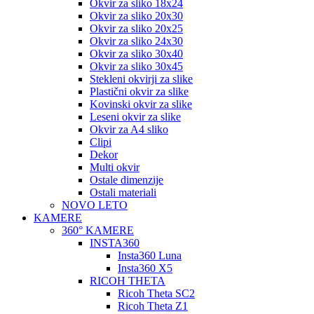
Okvir za sliko 18x24
Okvir za sliko 20x30
Okvir za sliko 20x25
Okvir za sliko 24x30
Okvir za sliko 30x40
Okvir za sliko 30x45
Stekleni okvirji za slike
Plastični okvir za slike
Kovinski okvir za slike
Leseni okvir za slike
Okvir za A4 sliko
Clipi
Dekor
Multi okvir
Ostale dimenzije
Ostali materiali
NOVO LETO
KAMERE
360° KAMERE
INSTA360
Insta360 Luna
Insta360 X5
RICOH THETA
Ricoh Theta SC2
Ricoh Theta Z1