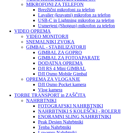
MIKROFONI ZA TELEFON
Brezžični mikrofoni za telefon
Lavalier (kravatni) mikrofon za telefon
USB-C in Lightning mikrofon za telefon
Usmerjeni (Shotgun) mikrofon za telefon
VIDEO OPREMA
VIDEO MONITORJI
SNEMALNIKI ZVOKA
GIMBAL - STABILIZATORJI
GIMBAL ZA GOPRO
GIMBAL ZA FOTOAPARATE
DODATNA OPREMA
DJI RS 4 Mini GIMBAL
DJI Osmo Mobile Gimbal
OPREMA ZA VLOGANJE
DJI Osmo Pocket kamera
Vlog kamera
TORBE TRANSPORT in ZAŠČITA
NAHRBTNIKI
FOTOGRAFSKI NAHRBTNIKI
NAHRBTNIKI S KOLEŠČKI - ROLERJI
ENORAMNI SLING NAHRBTNIKI
Peak Design Nahrbtniki
Tenba Nahrbtniki
Lowepro Nahrbtniki