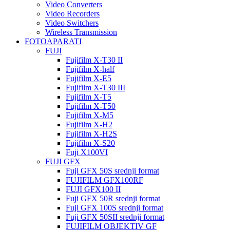
Video Converters
Video Recorders
Video Switchers
Wireless Transmission
FOTOAPARATI
FUJI
Fujifilm X-T30 II
Fujifilm X-half
Fujifilm X-E5
Fujifilm X-T30 III
Fujifilm X-T5
Fujifilm X-T50
Fujifilm X-M5
Fujifilm X-H2
Fujifilm X-H2S
Fujifilm X-S20
Fuji X100VI
FUJI GFX
Fuji GFX 50S srednji format
FUJIFILM GFX100RF
FUJI GFX100 II
Fuji GFX 50R srednji format
Fuji GFX 100S srednji format
Fuji GFX 50SII srednji format
FUJIFILM OBJEKTIV GF