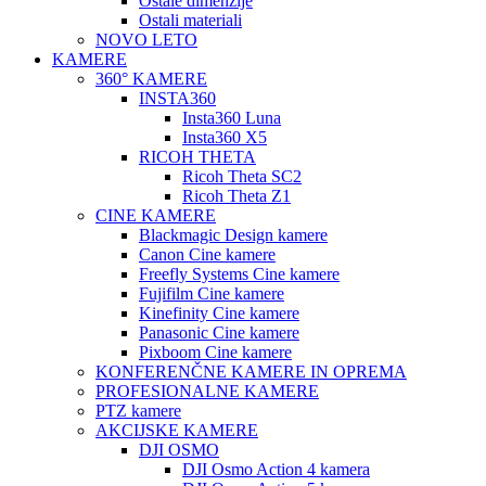
Ostale dimenzije
Ostali materiali
NOVO LETO
KAMERE
360° KAMERE
INSTA360
Insta360 Luna
Insta360 X5
RICOH THETA
Ricoh Theta SC2
Ricoh Theta Z1
CINE KAMERE
Blackmagic Design kamere
Canon Cine kamere
Freefly Systems Cine kamere
Fujifilm Cine kamere
Kinefinity Cine kamere
Panasonic Cine kamere
Pixboom Cine kamere
KONFERENČNE KAMERE IN OPREMA
PROFESIONALNE KAMERE
PTZ kamere
AKCIJSKE KAMERE
DJI OSMO
DJI Osmo Action 4 kamera