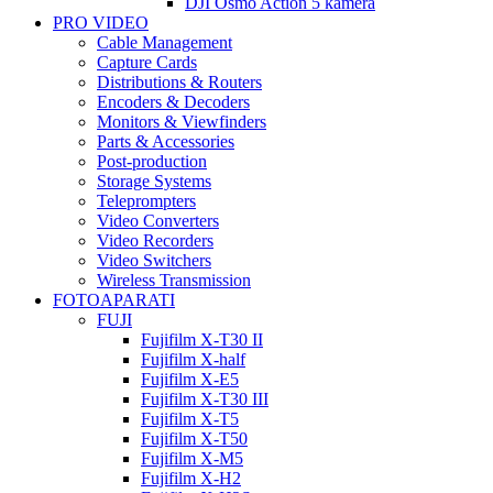
DJI Osmo Action 5 kamera
PRO VIDEO
Cable Management
Capture Cards
Distributions & Routers
Encoders & Decoders
Monitors & Viewfinders
Parts & Accessories
Post-production
Storage Systems
Teleprompters
Video Converters
Video Recorders
Video Switchers
Wireless Transmission
FOTOAPARATI
FUJI
Fujifilm X-T30 II
Fujifilm X-half
Fujifilm X-E5
Fujifilm X-T30 III
Fujifilm X-T5
Fujifilm X-T50
Fujifilm X-M5
Fujifilm X-H2