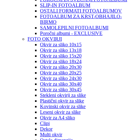
SLIP-IN FOTOALBUM
OSTALI FORMATI FOTOALBUMOV
FOTOALBUM ZA KRST-OBHAJILO-
BIRMO
SAMOLEPILNI FOTOALBUMI
Poročni albumi - EXCLUSIVE
FOTO OKVIRJI
Okvir za sliko 10x15
Okvir za sliko 13x18
Okvir za sliko 15x20
Okvir za sliko 18x24
Okvir za sliko 20x30
Okvir za sliko 20x25
Okvir za sliko 24x30
Okvir za sliko 30x40
Okvir za sliko 30x45
Stekleni okvirji za slike
Plastični okvir za slike
Kovinski okvir za slike
Leseni okvir za slike
Okvir za A4 sliko
Clipi
Dekor
Multi okvir