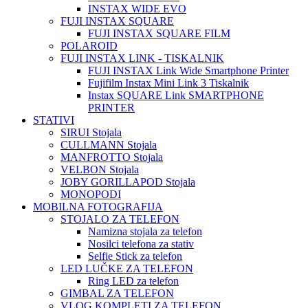
INSTAX WIDE EVO
FUJI INSTAX SQUARE
FUJI INSTAX SQUARE FILM
POLAROID
FUJI INSTAX LINK - TISKALNIK
FUJI INSTAX Link Wide Smartphone Printer
Fujifilm Instax Mini Link 3 Tiskalnik
Instax SQUARE Link SMARTPHONE
PRINTER
STATIVI
SIRUI Stojala
CULLMANN Stojala
MANFROTTO Stojala
VELBON Stojala
JOBY GORILLAPOD Stojala
MONOPODI
MOBILNA FOTOGRAFIJA
STOJALO ZA TELEFON
Namizna stojala za telefon
Nosilci telefona za stativ
Selfie Stick za telefon
LED LUČKE ZA TELEFON
Ring LED za telefon
GIMBAL ZA TELEFON
VLOG KOMPLETI ZA TELEFON