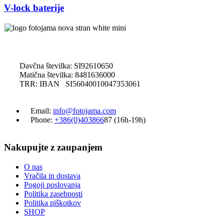
V-lock baterije
Davčna številka: SI92610650
Matična številka: 8481636000
TRR: IBAN SI56040010047353061
Email:
info@fotojama.com
Phone:
+386(0)403866
87 (16h-19h)
Nakupujte z zaupanjem
O nas
Vračila in dostava
Pogoji poslovanja
Politika zasebnosti
Politika piškotkov
SHOP