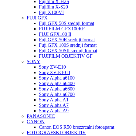
Fujifilm X-H2S
Fujifilm X-S20
Fuji X100VI
FUJI GFX
Fuji GFX 50S srednji format
FUJIFILM GFX100RF
FUJI GFX100 II
Fuji GFX 50R srednji format
Fuji GFX 100S srednji format
Fuji GFX 50SII srednji format
FUJIFILM OBJEKTIV GF
SONY
Sony ZV-E10
Sony ZV-E10 II
Sony Alpha a6100
Sony Alpha a6400
Sony Alpha a6600
Sony Alpha a6700
Sony Alpha A1
Sony Alpha A7
Sony Alpha A9
PANASONIC
CANON
Canon EOS R50 brezzrcalni fotoaparat
FOTOGRAFSKI OBJEKTIV