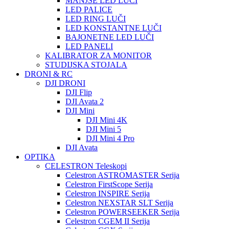
MANJŠE LED LUČI
LED PALICE
LED RING LUČI
LED KONSTANTNE LUČI
BAJONETNE LED LUČI
LED PANELI
KALIBRATOR ZA MONITOR
STUDIJSKA STOJALA
DRONI & RC
DJI DRONI
DJI Flip
DJI Avata 2
DJI Mini
DJI Mini 4K
DJI Mini 5
DJI Mini 4 Pro
DJI Avata
OPTIKA
CELESTRON Teleskopi
Celestron ASTROMASTER Serija
Celestron FirstScope Serija
Celestron INSPIRE Serija
Celestron NEXSTAR SLT Serija
Celestron POWERSEEKER Serija
Celestron CGEM II Serija