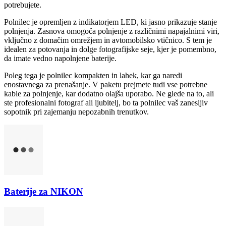
potrebujete.
Polnilec je opremljen z indikatorjem LED, ki jasno prikazuje stanje
polnjenja. Zasnova omogoča polnjenje z različnimi napajalnimi viri,
vključno z domačim omrežjem in avtomobilsko vtičnico. S tem je
idealen za potovanja in dolge fotografijske seje, kjer je pomembno,
da imate vedno napolnjene baterije.
Poleg tega je polnilec kompakten in lahek, kar ga naredi
enostavnega za prenašanje. V paketu prejmete tudi vse potrebne
kable za polnjenje, kar dodatno olajša uporabo. Ne glede na to, ali
ste profesionalni fotograf ali ljubitelj, bo ta polnilec vaš zanesljiv
sopotnik pri zajemanju nepozabnih trenutkov.
Baterije za NIKON