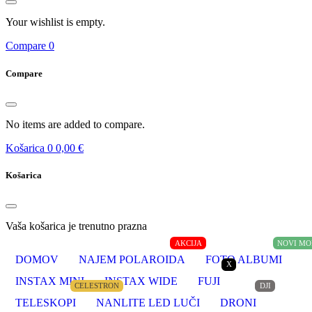
Your wishlist is empty.
Compare
0
Compare
No items are added to compare.
Košarica
0
0,00 €
Košarica
Vaša košarica je trenutno prazna
AKCIJA
NOVI MO
DOMOV
NAJEM POLAROIDA
FOTO ALBUMI
X
INSTAX MINI
INSTAX WIDE
FUJI
CELESTRON
DJI
TELESKOPI
NANLITE LED LUČI
DRONI