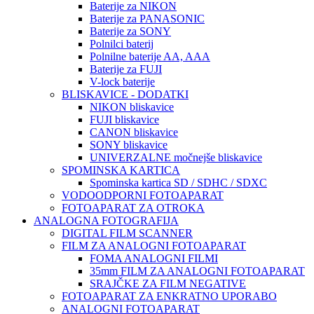
Baterije za NIKON
Baterije za PANASONIC
Baterije za SONY
Polnilci baterij
Polnilne baterije AA, AAA
Baterije za FUJI
V-lock baterije
BLISKAVICE - DODATKI
NIKON bliskavice
FUJI bliskavice
CANON bliskavice
SONY bliskavice
UNIVERZALNE močnejše bliskavice
SPOMINSKA KARTICA
Spominska kartica SD / SDHC / SDXC
VODOODPORNI FOTOAPARAT
FOTOAPARAT ZA OTROKA
ANALOGNA FOTOGRAFIJA
DIGITAL FILM SCANNER
FILM ZA ANALOGNI FOTOAPARAT
FOMA ANALOGNI FILMI
35mm FILM ZA ANALOGNI FOTOAPARAT
SRAJČKE ZA FILM NEGATIVE
FOTOAPARAT ZA ENKRATNO UPORABO
ANALOGNI FOTOAPARAT