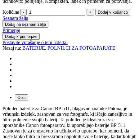
učinkovito polnjenje. Kompakten, lahek in primeren za potovanja.
Količina
-
+
Seznam želja
Dodaj na seznam želja
Primerjaj
Dodaj k primerjavi
Postavite vprašanje o tem izdelku
Nazaj na:
BATERIJE, POLNILCI ZA FOTOAPARATE
Opis
Polnilec baterije za Canon BP-511, blagovne znamke Patona, je
vrhunski izdelek, zasnovan za vse fotografe, ki iščejo zanesljivo in
hitro polnjenje svojih baterij. Ta polnilec je idealen za vse
uporabnike Canon fotoaparatov, ki uporabljajo baterije BP-511.
Zasnovan je za enostavno in učinkovito uporabo, kar pomeni, da
boste lahko hitro in brezskrbno napolnili svoje baterije, kadar koli jih