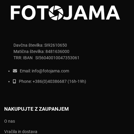
Davčna številka: SI92610650
Matična številka: 8481636000
TRR: IBAN SI56040010047353061
Email:
info@fotojama.com
Phone:
+386(0)403866
87 (16h-19h)
NAKUPUJTE Z ZAUPANJEM
O nas
Vračila in dostava