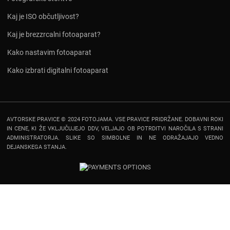
Kaj je ISO občutljivost?
Kaj je brezzrcalni fotoaparat?
Kako nastavim fotoaparat
Kako izbrati digitalni fotoaparat
AVTORSKE PRAVICE © 2024 FOTOJAMA. VSE PRAVICE PRIDRŽANE. DOBAVNI ROKI
IN CENE, KI ŽE VKLJUČUJEJO DDV, VELJAJO OB POTRDITVI NAROČILA S STRANI
ADMINISTRATORJA. SLIKE SO SIMBOLNE IN NE ODRAŽAJAJO VEDNO
DEJANSKEGA STANJA.