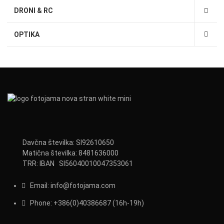
DRONI & RC
OPTIKA
Davčna številka: SI92610650
Matična številka: 8481636000
TRR: IBAN SI56040010047353061
Email:
info@fotojama.com
Phone:
+386(0)403866
87 (16h-19h)