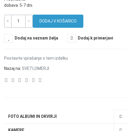
dobava: 5-7 dni.
Količina
-
+
Dodaj na seznam želja
Dodaj k primerjavi
Postavite vprašanje o tem izdelku
Nazaj na:
SVETLOMERJI
FOTO ALBUMI IN OKVIRJI
KAMERE