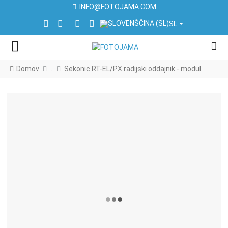
INFO@FOTOJAMA.COM
IZBERITE VAŠ JEZIK
FACEBOOK SOCIAL LINK
INSTAGRAM SOCIAL LINK
LINKEDIN SOCIAL LINK
YOUTUBE SOCIAL LINK
SL
Domov
Sekonic RT-EL/PX radijski oddajnik - modul