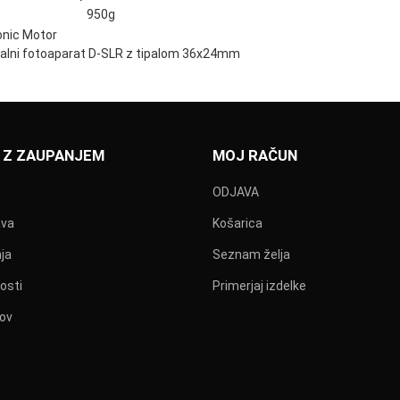
950g
onic Motor
italni fotoaparat D-SLR z tipalom 36x24mm
 Z ZAUPANJEM
MOJ RAČUN
ODJAVA
ava
Košarica
ja
Seznam želja
osti
Primerjaj izdelke
kov