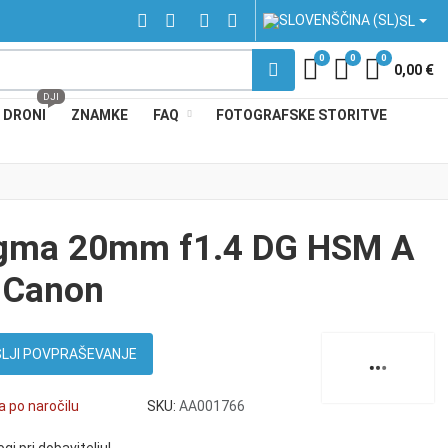
IZBERITE VAŠ JEZIK
FACEBOOK SOCIAL LINK
INSTAGRAM SOCIAL LINK
LINKEDIN SOCIAL LINK
YOUTUBE SOCIAL LINK
SL
0
0
0
My Wishlist
Compare
Košarica
0,00 €
DJI
DRONI
ZNAMKE
FAQ
FOTOGRAFSKE STORITVE
gma 20mm f1.4 DG HSM A
 Canon
LJI POVPRAŠEVANJE
 po naročilu
SKU:
AA001766