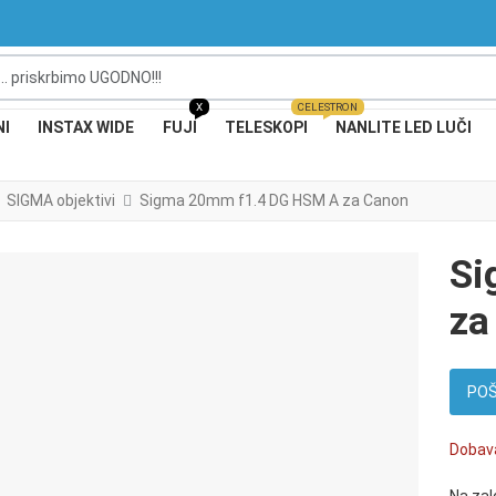
 priskrbimo UGODNO!!!
X
CELESTRON
NI
INSTAX WIDE
FUJI
TELESKOPI
NANLITE LED LUČI
SIGMA objektivi
Sigma 20mm f1.4 DG HSM A za Canon
Si
za
POŠ
Dobava