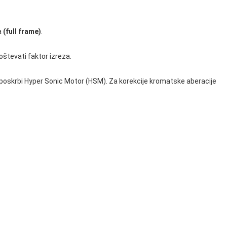
a
(full frame)
.
števati faktor izreza.
 poskrbi Hyper Sonic Motor (HSM). Za korekcije kromatske aberacije