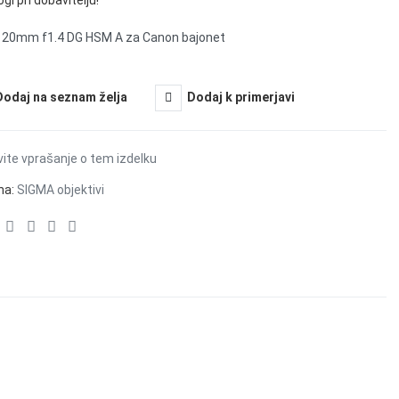
gi pri dobavitelju!
 20mm f1.4 DG HSM A za Canon bajonet
Dodaj na seznam želja
Dodaj k primerjavi
ite vprašanje o tem izdelku
na:
SIGMA objektivi