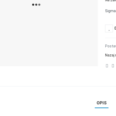
Na zalo
Sigma
Postav
Nazaj 
OPIS