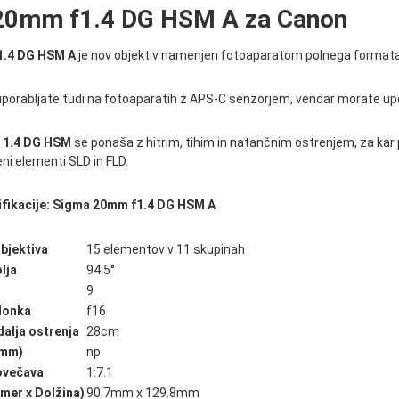
20mm f1.4 DG HSM A za Canon
1.4 DG HSM A
je nov objektiv namenjen fotoaparatom polnega format
uporabljate tudi na fotoaparatih z APS-C senzorjem, vendar morate upo
 1.4 DG HSM
se ponaša z hitrim, tihim in natančnim ostrenjem, za kar
eni elementi SLD in FLD.
ifikacije: Sigma 20mm f1.4 DG HSM A
bjektiva
15 elementov v 11 skupinah
lja
94.5°
9
lonka
f16
alja ostrenja
28cm
(mm)
np
ovečava
1:7.1
mer x Dolžina)
90.7mm x 129.8mm