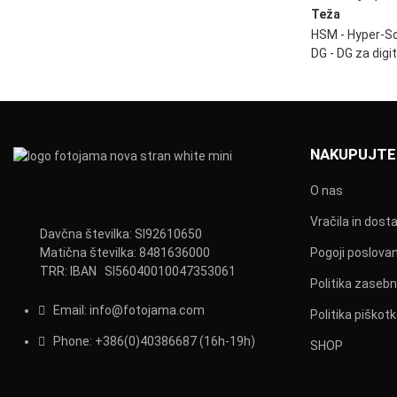
Teža
HSM - Hyper-S
DG - DG za dig
NAKUPUJTE
O nas
Vračila in dost
Davčna številka: SI92610650
Matična številka: 8481636000
Pogoji poslovan
TRR: IBAN SI56040010047353061
Politika zasebn
Email:
info@fotojama.com
Politika piškot
Phone:
+386(0)403866
87 (16h-19h)
SHOP