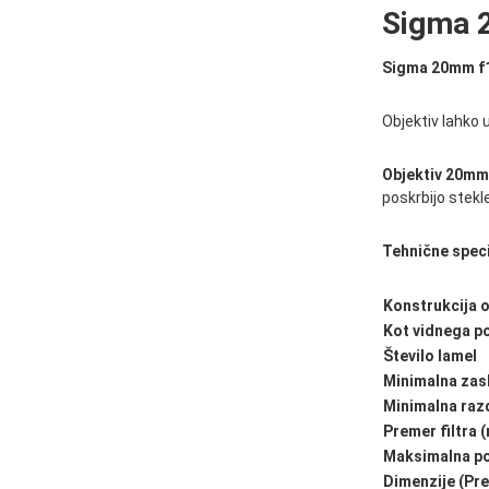
Sigma 
Sigma 20mm f
Objektiv lahko 
Objektiv 20mm
poskrbijo stekl
Tehnične spec
Konstrukcija o
Kot vidnega po
Število lamel
Minimalna zas
Minimalna razd
Premer filtra 
Maksimalna p
Dimenzije (Pre