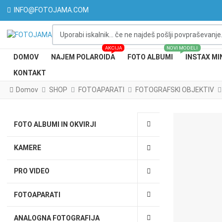
INFO@FOTOJAMA.COM
Uporabi iskalnik... če ne najdeš pošlji povpraševanje...
AKCIJA
NOVI MODELI
DOMOV
NAJEM POLAROIDA
FOTO ALBUMI
INSTAX MI
KONTAKT
Domov
SHOP
FOTOAPARATI
FOTOGRAFSKI OBJEKTIV
FOTO ALBUMI IN OKVIRJI
KAMERE
PRO VIDEO
FOTOAPARATI
ANALOGNA FOTOGRAFIJA