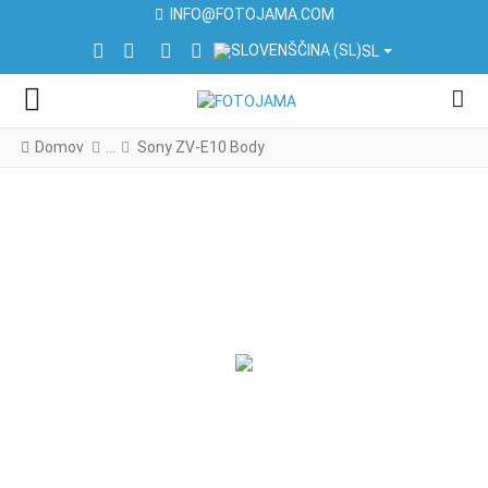
INFO@FOTOJAMA.COM
IZBERITE VAŠ JEZIK
FACEBOOK SOCIAL LINK
INSTAGRAM SOCIAL LINK
LINKEDIN SOCIAL LINK
YOUTUBE SOCIAL LINK
SL
Domov
Sony ZV-E10 Body