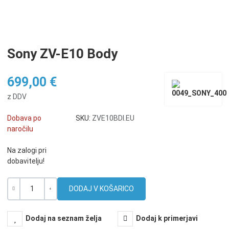
Sony ZV-E10 Body
699,00 €
z DDV
Dobava po
SKU:
ZVE10BDI.EU
naročilu
Na zalogi pri
dobavitelju!
Količina
-
+
Dodaj na seznam želja
Dodaj k primerjavi