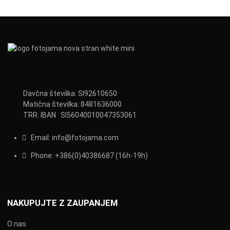
Davčna številka: SI92610650
Matična številka: 8481636000
TRR: IBAN SI56040010047353061
Email:
info@fotojama.com
Phone:
+386(0)403866
87 (16h-19h)
NAKUPUJTE Z ZAUPANJEM
O nas