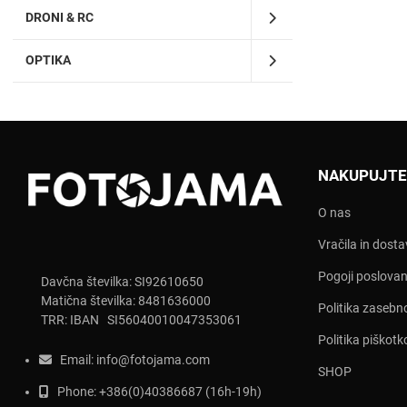
DRONI & RC
OPTIKA
NAKUPUJTE
O nas
Vračila in dost
Pogoji poslovan
Davčna številka: SI92610650
Matična številka: 8481636000
Politika zasebn
TRR: IBAN SI56040010047353061
Politika piškotk
Email:
info@fotojama.com
SHOP
Phone:
+386(0)403866
87 (16h-19h)