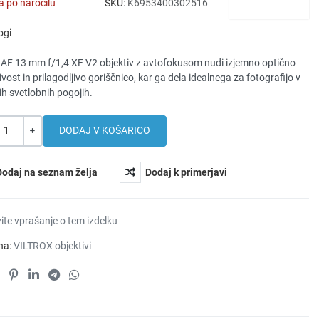
 po naročilu
SKU:
K6953400302516
ogi
x AF 13 mm f/1,4 XF V2 objektiv z avtofokusom nudi izjemno optično
vost in prilagodljivo goriščnico, kar ga dela idealnega za fotografijo v
ih svetlobnih pogojih.
a
+
Dodaj na seznam želja
Dodaj k primerjavi
ite vprašanje o tem izdelku
na:
VILTROX objektivi