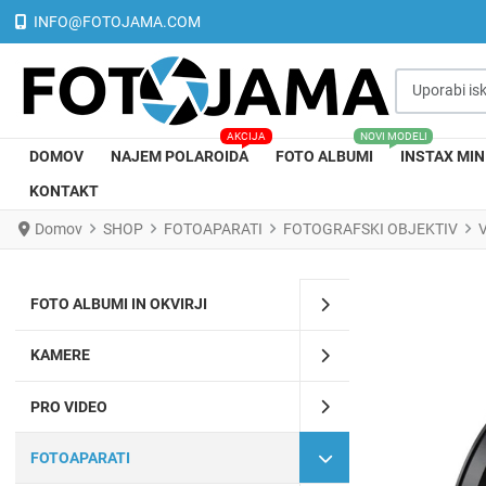
INFO@FOTOJAMA.COM
Uporabi iskal
AKCIJA
NOVI MODELI
DOMOV
NAJEM POLAROIDA
FOTO ALBUMI
INSTAX MIN
KONTAKT
Domov
SHOP
FOTOAPARATI
FOTOGRAFSKI OBJEKTIV
V
FOTO ALBUMI IN OKVIRJI
KAMERE
PRO VIDEO
FOTOAPARATI