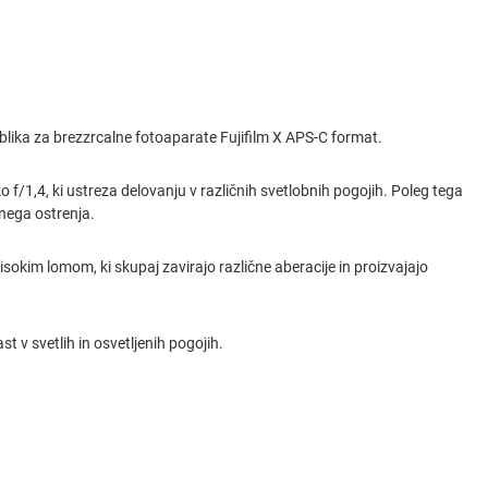
blika za brezzrcalne fotoaparate Fujifilm X APS-C format.
 f/1,4, ki ustreza delovanju v različnih svetlobnih pogojih. Poleg tega
vnega ostrenja.
sokim lomom, ki skupaj zavirajo različne aberacije in proizvajajo
t v svetlih in osvetljenih pogojih.