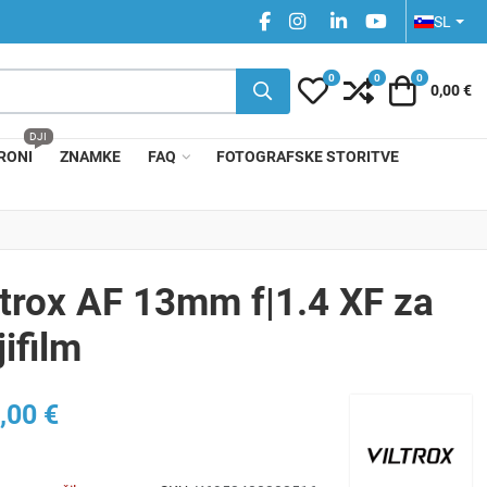
IZBERITE V
FACEBOOK SOCIAL LINK
INSTAGRAM SOCIAL LINK
LINKEDIN SOCIAL L
YOUTUBE SOCI
SL
0
0
0
My Wishlist
Compare
Košarica
0,00 €
DJI
RONI
ZNAMKE
FAQ
FOTOGRAFSKE STORITVE
ltrox AF 13mm f|1.4 XF za
jifilm
,00 €