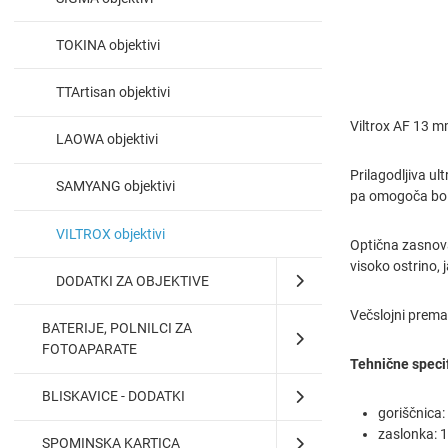
TOKINA objektivi
TTArtisan objektivi
Viltrox AF 13 m
LAOWA objektivi
Prilagodljiva ul
SAMYANG objektivi
pa omogoča bolj
VILTROX objektivi
Optična zasnova 
visoko ostrino, 
DODATKI ZA OBJEKTIVE
Večslojni premaz
BATERIJE, POLNILCI ZA
FOTOAPARATE
Tehnične specif
BLISKAVICE - DODATKI
goriščnica
zaslonka: 1
SPOMINSKA KARTICA