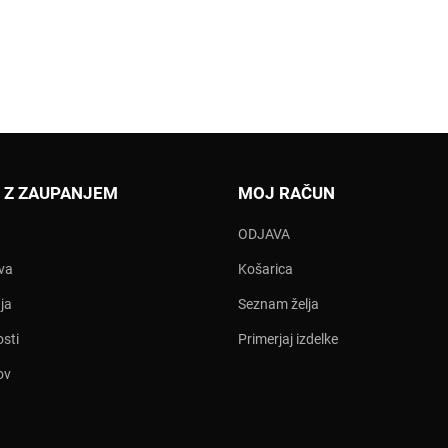
 Z ZAUPANJEM
MOJ RAČUN
ODJAVA
ava
Košarica
ja
Seznam želja
osti
Primerjaj izdelke
ov