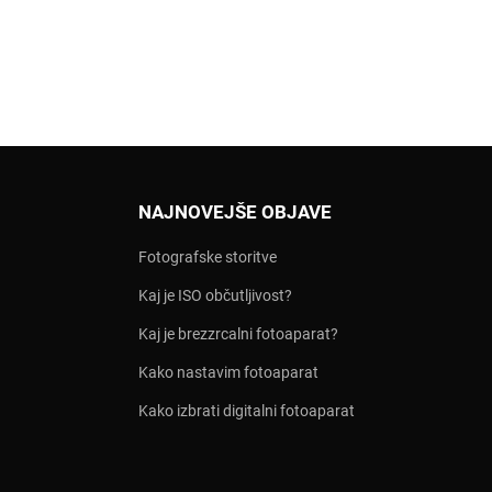
NAJNOVEJŠE OBJAVE
Fotografske storitve
Kaj je ISO občutljivost?
Kaj je brezzrcalni fotoaparat?
Kako nastavim fotoaparat
Kako izbrati digitalni fotoaparat