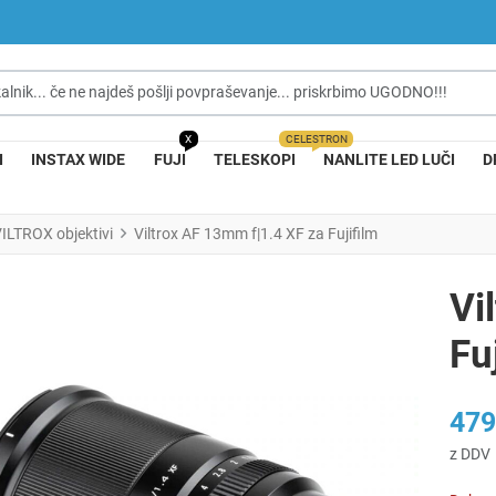
nik... če ne najdeš pošlji povpraševanje... priskrbimo UGODNO!!!
X
CELESTRON
I
INSTAX WIDE
FUJI
TELESKOPI
NANLITE LED LUČI
D
ILTROX objektivi
Viltrox AF 13mm f|1.4 XF za Fujifilm
Vi
Fu
479
z DDV