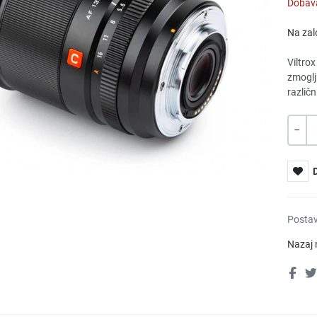
Dobava
Na zal
Viltro
zmoglji
različn
Količin
-
Postav
Nazaj 