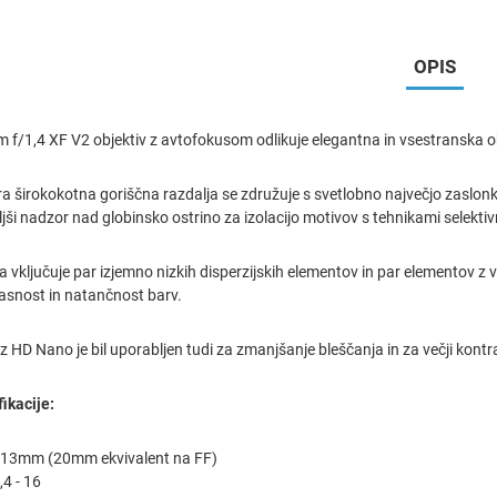
OPIS
m f/1,4 XF V2 objektiv z avtofokusom odlikuje elegantna in vsestranska o
tra širokokotna goriščna razdalja se združuje s svetlobno največjo zaslonko
ši nadzor nad globinsko ostrino za izolacijo motivov s tehnikami selekti
vključuje par izjemno nizkih disperzijskih elementov in par elementov z vi
jasnost in natančnost barv.
 HD Nano je bil uporabljen tudi za zmanjšanje bleščanja in za večji kontras
ikacije:
: 13mm (20mm ekvivalent na FF)
,4 - 16