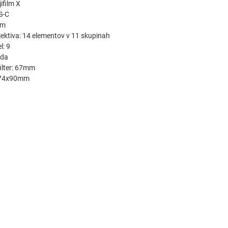
ifilm X
S-C
cm
ektiva: 14 elementov v 11 skupinah
l: 9
 da
ilter: 67mm
: 74x90mm